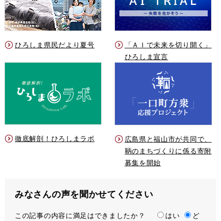
ひろしま県民だより夏号
「ＡＩで未来を切り開く」
ひろしま宣言
徹底解剖！ひろしまラボ
広島県と福山市が共同で、
鞆のまちづくりに係る寄附
募集を開始
みなさんの声を聞かせてください
この記事の内容に満足はできましたか？
満
はい
ど