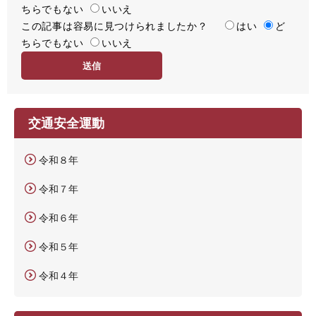
ちらでもない
足
いいえ
この記事は容易に見つけられましたか？
度
容
はい
ど
ちらでもない
易
いいえ
度
交通安全運動
令和８年
令和７年
令和６年
令和５年
令和４年