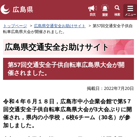
このページの本文へ
重要
防災
検索
メニュー
ペ
トップページ
広島県交通安全お助けサイト
第57回交通安全子供自
ー
転車広島県大会が開催されました。
ジ
の
広島県交通安全お助けサイト
先
頭
で
第57回交通安全子供自転車広島県大会が開
す
本
催されました。
。
文
掲載日
2022年7月20日
令和４年６月１８日，広島市中小企業会館で第5７
回交通安全子供自転車広島県大会が3大会ぶりに開
催され，県内の小学校，6校6
チーム（30名）が参
加しました。