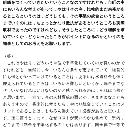
組織をつくっていきたいということなのですけれども，市町の中
にもいろんな考えがあって，やはりその今，比較的まだ余裕があ
るところというのは，どうしても，その事業の統合というところ
までいくのには，ちょっとかなり抵抗があるというところも実際
取材であったのですけれども，そうしたところに，どう理解を求
めていくか，どういったところがポイントになるのかというのを
知事としてのお考えをお願いします。
（答）
これはやはり，どういう単位で平準化していくのが良いのかで
すけれども，当然に，今，いろんな条件が恵まれていて，経営的
にも何とかやっていけているところは，あるいは水道料金も低く
抑えられているところは，いろいろ難しいというか，統合までな
ぜ，いかなければいけないのかと感じられるのは，それは当然だ
と思います。一方で，今の人材育成の面とか，さまざまなことも
ありますので，将来的に考えたら，やはり統合していくことはメ
リットであることは，もちろん訴えていく必要があると思いま
す。逆に言うと，元々，なぜコストが安いのかも含めて，県内，
どこまで〔料金を平準化するの〕かはあります。国全体で平等で