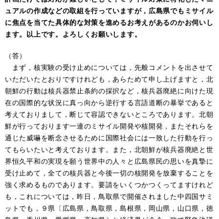
ュアルの作成などの取組を行っていますが，広島県でもミサイル
に焦点を当てた具体的な対策を進めるお考えがあるのかお伺いし
ます。以上です。よろしくお願いします。
（答）
まず，核実験の受け止めについては，先般コメントを出させて
いただいたとおりですけれども，あらためて申し上げますと，北
朝鮮の行動は核兵器禁止条約の採択など，核兵器廃絶に向けた現
在の国際的な状況に真っ向から逆行する言語道断の暴挙であると
考えておりまして，断じて容認できないところであります。北朝
鮮が行っております一連のミサイル開発や核開発，またそれらを
通じた威嚇を断念させるために国際社会には一致した行動を行っ
てもらいたいと考えております。また，北朝鮮が核兵器廃絶と世
界恒久平和の実現を願う世界中の人々と広島県民の思いを真摯に
受け止めて，全ての核兵器と今後一切の核開発を放棄することを
強く求めるものであります。要請をいくつかつくってますけれど
も，これについては，昨日，鳥取県で開催されました中四国サミ
ットでも，９県〔広島県，鳥取県，島根県，岡山県，山口県，徳