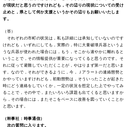
が現状だと思うのですけれども，その辺りの現状についての受け
止めと，県として何か支援というかその辺りもお願いいたしま
す。
（答）
それぞれの市町の状況は，私も詳細には承知していないのです
けれども，いずれにしても，実際の，特に大量破壊兵器というよ
うな兵器が使われた場合には，もう，そこから速やかに離れると
いうことで，その情報提供が重要になってくると思うのです。そ
れに従って避難していただくことが，やはりまず第一だと思いま
す。なので，それができるように，今，Ｊアラートの連絡態勢と
かやっていますけれども，初動態勢は，そういったことが起きた
時にどう連絡をしていくか，一定の状況を想定した上でやってみ
ることで，その中で，またいろいろ課題も出てくると思いますか
ら，その場合には，またそこをベースに改善を図っていくことか
と思います。
（幹事社：時事通信）
次の質問に入ります。