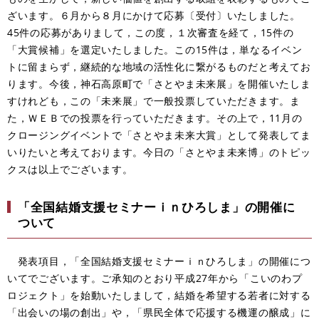
ざいます。６月から８月にかけて応募〔受付〕いたしました。
45件の応募がありまして，この度，１次審査を経て，15件の
「大賞候補」を選定いたしました。この15件は，単なるイベン
トに留まらず，継続的な地域の活性化に繋がるものだと考えてお
ります。今後，神石高原町で「さとやま未来展」を開催いたしま
すけれども，この「未来展」で一般投票していただきます。ま
た，ＷＥＢでの投票を行っていただきます。その上で，11月の
クロージングイベントで「さとやま未来大賞」として発表してま
いりたいと考えております。今日の「さとやま未来博」のトピッ
クスは以上でございます。
「全国結婚支援セミナーｉｎひろしま」の開催に
ついて
発表項目，「全国結婚支援セミナーｉｎひろしま」の開催につ
いてでございます。ご承知のとおり平成27年から「こいのわプ
ロジェクト」を始動いたしまして，結婚を希望する若者に対する
「出会いの場の創出」や，「県民全体で応援する機運の醸成」に