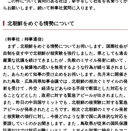
この件について質問のある社は，挙手をして社名を名乗ってか
らお願いします。続いて幹事社質問に入ります。
北朝鮮をめぐる情勢について
（幹事社：時事通信）
まず，北朝鮮をめぐる情勢についてお伺いします。国際社会が
自制を促す中で北朝鮮が核実験を強行しました。県としても過去
厳重な抗議を続けてきましたが，先般のミサイル発射に続いて，
またしても被爆地の思いを無視するような行為が繰り返されまし
た。あらためて知事の受け止めをお伺いします。先月末に開催さ
れた鳥取・広島両県知事会議では，北朝鮮の相次ぐミサイルの発
射を受けて，外交・経済などあらゆる手段で断固とした対応をと
ることなどとした，政府に対する緊急アピールが出されました。
また，昨日の中四国サミットでも，北朝鮮の核実験に対する緊急
アピールが発表されたところです。相次ぐ北朝鮮のミサイル発射
と核実験の強行に対し，今後どのような形で国に具体的な対応を
要請していくのかお聞きします。また，鳥取県が従来の国民保護
計画だけでは対応が難しいとして，ミサイル対策に特化したマニ