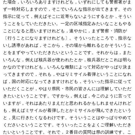
た場合，いろいろありますけれども，いずれにしても警察署がま
ず一時対応しますので，そこでいろんな指示が出てきます。その
指示に従って，例えばそこに近寄らないようにするとか，そうい
うことをしていただきたい。一定の区域指定みたいなこともやる
ことになると思いますけれども，速やかに，まず警察・消防が
〔行うことになりますけれども〕。そういったところで，指示な
いし誘導があれば，そこから，その場から離れるとかそういうこ
とをまずやっていただきたいということです。それからは，また
いろんな，例えば核兵器が使われたとか，核兵器だとこれは明ら
かなのですけれども，いろんな種類によって対応がやっぱり決ま
ってきますので，それも，やはりミサイル着弾ということになれ
ば，国の対応になってきますけれども，そういった指示に従って
いただくことが，やはり県民・市民の皆さんには理解していただ
きたいということです。ですから，例えば，今このように言って
いますが，それはあたりまえだと思われるかもしれませんけれど
も，例えばミサイルが着弾したとかミサイルが飛んできたという
と，見に行きたくなるわけです。そういうことはやっぱりやめて
くださいということです。そういったことをよくご理解いただき
たいということです。それで，２番目の質問は県の訓練です。こ