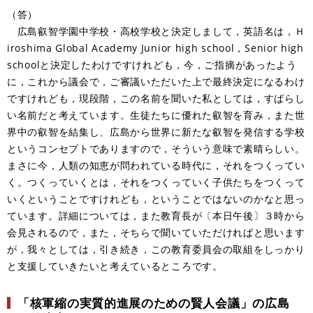
（答）
広島叡智学園中学校・高校学校と決定しまして，英語名は，Ｈ
iroshima Global Academy Junior high school，Senior high
schoolと決定したわけですけれども，今，ご指摘があったよう
に，これから議会で，ご審議いただいた上で最終決定になるわけ
ですけれども，現段階，この名前を聞いた私としては，すばらし
い名前だと考えています。生徒たちに優れた叡智を育み，また世
界中の叡智を結集し、広島から世界に新たな叡智を発信する学校
というコンセプトでありますので，そういう意味で素晴らしい。
まさに今，人類の知恵が問われている時代に，それをつくってい
く。つくっていくとは，それをつくっていく子供たちをつくって
いくということですけれども，ということではないのかなと思っ
ています。詳細については，また教育長が〔本日午後〕３時から
会見されるので，また，そちらで聞いていただければと思います
が，我々としては，引き続き，この教育委員会の取組をしっかり
と支援していきたいと考えているところです。
「核軍縮の実質的進展のための賢人会議」の広島