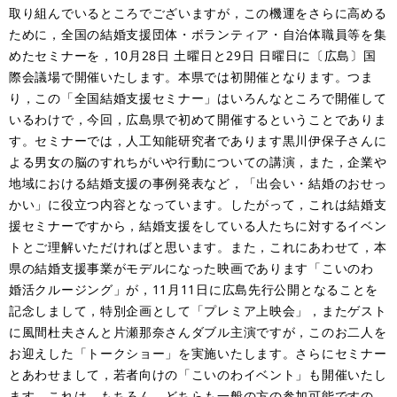
取り組んでいるところでございますが，この機運をさらに高める
ために，全国の結婚支援団体・ボランティア・自治体職員等を集
めたセミナーを，10月28日 土曜日と29日 日曜日に〔広島〕国
際会議場で開催いたします。本県では初開催となります。つま
り，この「全国結婚支援セミナー」はいろんなところで開催して
いるわけで，今回，広島県で初めて開催するということでありま
す。セミナーでは，人工知能研究者であります黒川伊保子さんに
よる男女の脳のすれちがいや行動についての講演，また，企業や
地域における結婚支援の事例発表など，「出会い・結婚のおせっ
かい」に役立つ内容となっています。したがって，これは結婚支
援セミナーですから，結婚支援をしている人たちに対するイベン
トとご理解いただければと思います。また，これにあわせて，本
県の結婚支援事業がモデルになった映画であります「こいのわ
婚活クルージング」が，11月11日に広島先行公開となることを
記念しまして，特別企画として「プレミア上映会」，またゲスト
に風間杜夫さんと片瀬那奈さんダブル主演ですが，このお二人を
お迎えした「トークショー」を実施いたします。さらにセミナー
とあわせまして，若者向けの「こいのわイベント」も開催いたし
ます。これは，もちろん，どちらも一般の方の参加可能ですの