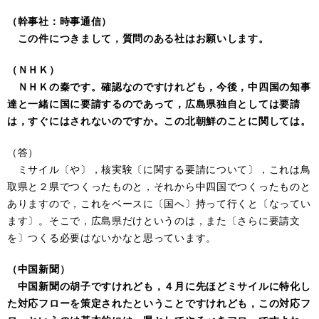
（幹事社：時事通信）
この件につきまして，質問のある社はお願いします。
（ＮＨＫ）
ＮＨＫの秦です。確認なのですけれども，今後，中四国の知事
達と一緒に国に要請するのであって，広島県独自としては要請
は，すぐにはされないのですか。この北朝鮮のことに関しては。
（答）
ミサイル〔や〕，核実験〔に関する要請について〕，これは鳥
取県と２県でつくったものと，それから中四国でつくったものと
ありますので，これをベースに〔国へ〕持って行くと〔なってい
ます〕。そこで，広島県だけというのは，また〔さらに要請文
を〕つくる必要はないかなと思っています。
（中国新聞）
中国新聞の胡子ですけれども，４月に先ほどミサイルに特化し
た対応フローを策定されたということですけれども，この対応フ