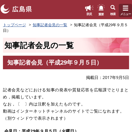
このページの本文へ
重要
防災
検索
メニュー
ペ
トップページ
知事記者会見の一覧
知事記者会見（平成29年９月５
ー
日）
ジ
の
知事記者会見の一覧
先
頭
で
知事記者会見（平成29年９月５日）
す
本
。
文
掲載日
2017年9月5日
記者会見などにおける知事の発表や質疑応答を広報課でとりまと
め，掲載しています。
なお，〔 〕内は注釈を加えたものです。
動画はインターネットチャンネルのサイトでご覧になれます。
（別ウィンドウで表示されます）
会見日：平成29年９月５
日（火曜日）