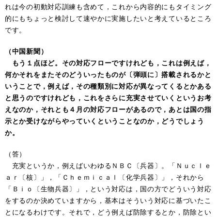
れは今の初動対応訓練も含めて，これから内容的にもタイミング
的にもちょっと検討して速やかに実施したいと考えているところ
です。
（中国新聞）
もう１点ほど。その対応フローですけれども，これは例えば，
何かそれをまたそのどういったものが〔弾頭に〕搭載されるかと
いうことで，例えば，その種類別に対応が異なってくるとかある
と思うのですけれども，これをさらに充実させていくというお考
えなのか，それとも４月の対応フローがあるので，あとは国の指
示とか受けながらやっていくということなのか，どうでしょう
か。
（答）
充実というか，例えばいわゆるＮＢＣ〔兵器〕。「Ｎｕｃｌｅ
ａｒ〔核〕」，「Ｃｈｅｍｉｃａｌ〔化学兵器〕」，それから
「Ｂｉｏ〔生物兵器〕」，という対応は，国の方でどういう対応
をするのか決めていますから，基本はそういう対応に基づいたこ
とになるわけです。それで，どう例えば防除するとか，防除とい