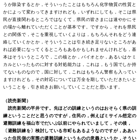
うか除染するとか，そういったことはもちろん化学物質の性質と
かによって変わってきますけれども，いずれにしても，そこは県
民が直接関わるところではなくて，県民の皆さまには速やかにそ
の場から離れていただくことが基本です。ですから，それを県民
との関係で，そこを重視していくよりは，もちろんそれをどう連
絡していくかとか，そういうことは引き続き足りないところがあ
れば必要になってくるところもあるかもしれませんけれども，基
本はそういうところで，この核とか，バイオとか，あるいはケミ
カルといったものに対する対処能力は，これは，もう国でしか持
てないものなので，国に対して，これはもちろん警察も入ってい
ますけれども，その対応については万全を期していただきたいと
いうことを，引き続きお願いしていくことだと思います。
（読売新聞）
読売新聞の平井です。先ほどの訓練というのはおそらく県の訓
練ということだと思うのですが，住民の，例えばミサイル想定の
避難訓練を福山市でだいぶ以前にやられていまして，その後，
〔避難訓練を〕検討している市町もあるようなのですが，ああい
った住民側の実際の避難訓練というものの意義というか，そうい