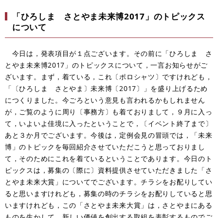
「ひろしま さとやま未来博2017」のトピックス
について
今日は，発表項目が１点ございます。その前に「ひろしま さ
とやま未来博2017」のトピックスについて，一言お知らせがご
ざいます。まず，着ている，これ〔ポロシャツ〕ですけれども，
「〔ひろしま さとやま〕未来博〔2017〕」を盛り上げるため
につくりました。今ごろという意見も言われるかもしれません
が，ご覧のように周り〔事務方〕も着ておりまして，９月に入っ
て，いよいよ佳境に入ったということで，〔イベント終了まで〕
あと３か月でございます。今後は，定例会見の冒頭では，「未来
博」のトピックを毎回紹介させていただこうと思っておりまし
て，そのためにこれを着ているということであります。今日のト
ピックスは，募集の〔際に〕資料提供させていただきました「さ
とやま未来大賞」についてでございます。チラシをお配りしてい
ると思いますけれども，募集の時のチラシをお配りしていると思
いますけれども，この「さとやま未来大賞」は，さとやまにある
ものを生かして，新しい価値を創出する取組を表彰するものでご