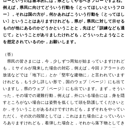
ローというのは基本的には，県としてやるべきフローですよね。
例えば，県民に向けてどういう行動を〔とってほしいというフロ
ー〕，それは国の方が，何かあればこういう行動を〔とってほし
い〕ということはありますけれども，県が，県民に対して示せる
ものが他にあるのかどうかということと，先ほど「訓練なども通
じて」ということがありましたけれども，どういったようなこと
を想定されているのか，お願いします。
（答）
県民の皆さまには，今，少しずつ周知が始まっていますけれど
も，ミサイルが飛来した場合の対応，例えば，今回Ｊアラートの
放送などでは「地下に」とか「堅牢な建物に」と言われています
けれども，もう少し詳しい形で，国のウェブ〔ページ〕にも出て
いますし，県のウェブ〔ページ〕にも出ています。まず，そうい
った，その場での避難行動，例えば，外にいる場合には，身を隠
すところがない場合には姿勢を低くして頭を防護してくださいと
か，そういうことがあるわけですけれども，まずそれをやってい
ただく。その次の段階としては，これはまた場合によっていろい
ろありますけれども，着弾した場合と，それから落下物としてき