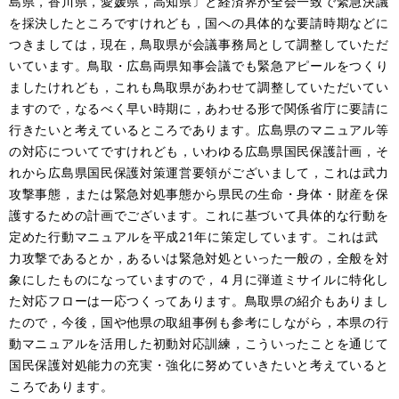
島県，香川県，愛媛県，高知県〕と経済界が全会一致で緊急決議
を採決したところですけれども，国への具体的な要請時期などに
つきましては，現在，鳥取県が会議事務局として調整していただ
いています。鳥取・広島両県知事会議でも緊急アピールをつくり
ましたけれども，これも鳥取県があわせて調整していただいてい
ますので，なるべく早い時期に，あわせる形で関係省庁に要請に
行きたいと考えているところであります。広島県のマニュアル等
の対応についてですけれども，いわゆる広島県国民保護計画，そ
れから広島県国民保護対策運営要領がございまして，これは武力
攻撃事態，または緊急対処事態から県民の生命・身体・財産を保
護するための計画でございます。これに基づいて具体的な行動を
定めた行動マニュアルを平成21年に策定しています。これは武
力攻撃であるとか，あるいは緊急対処といった一般の，全般を対
象にしたものになっていますので，４月に弾道ミサイルに特化し
た対応フローは一応つくってあります。鳥取県の紹介もありまし
たので，今後，国や他県の取組事例も参考にしながら，本県の行
動マニュアルを活用した初動対応訓練，こういったことを通じて
国民保護対処能力の充実・強化に努めていきたいと考えていると
ころであります。