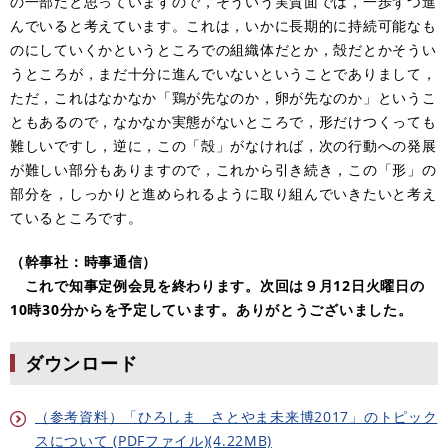
の一部だと思っていますので，そういう実質面では，一歩ずつ進
んでいると考えています。これは，いかに長期的に持続可能なも
のにしていくかというところでの組織体だとか，殻だとかそうい
うところが，まだ十分に進んでいないということでありまして，
ただ，これはなかなか「鶏が先なのか，卵が先なのか」というこ
ともあるので，なかなか実態がないところで，形だけつくっても
難しいですし，逆に，この「殻」がなければ，次の行動への発展
が難しい部分もありますので，これから引き続き，この「形」の
部分を，しっかりと進められるように取り組んでいきたいと考え
ているところです。
（幹事社：時事通信）
これで知事定例会見を終わります。次回は９月12日火曜日の
10時30分からを予定しています。ありがとうございました。
ダウンロード
（参考資料）「ひろしま さとやま未来博2017」のトピック
スについて (PDFファイル)(4.22MB)