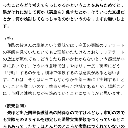
ったことをどう考えてらっしゃるかということをあらためてと，
県がそれに対して何か〔実施を〕促すだとか，そういった支援だ
とか，何か検討してらっしゃるのかというのを，まずお願いしま
す。
（答）
住民の皆さんの訓練という意味では，今回の実際のＪアラート
の事態を見ていただいてもご理解いただけるとおり，Ｊアラート
の放送が流れても，どうしたら良いかわからないという感想が非
常に多いです。そういう意味では，やはり，一度，実際にどう
〔行動〕するのかを，訓練で体験するのは意義があると思いま
す。これは，そうはいってもなかなか全部一遍に〔実施する〕と
いうことも難しいので，準備が整った地域であるとか，場所ごと
に，市町と連携しながら進めていくことになろうかと思います。
（読売新聞）
先ほど出た国民保護計画の関係なのですけれども，市町の方で
も実際そのミサイルを想定した避難実施要領をつくっているとこ
ろもあって，ただ，ほとんどのところが実際につくれていないの