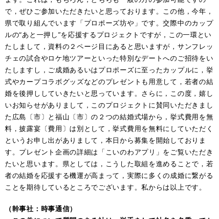
で，ぜひご参加いただきたいと思っております。この他，今年，
県で取り組んでいます「プロポーズ坊や」です。交際中のカップ
ルの“あと一押し”を応援するプロジェクトですが，この一環とい
たしまして，資料の２ページ目にあると思いますが，サンフレッ
チェの試合やロケ地ツアーといった特別なデートへのご招待をい
たしますし，ご成婚あるいはプロポーズに至ったカップルに，挙
式やカープコラボグッズなどのプレゼントも用意して，若者の結
婚を後押ししていきたいと思っています。さらに，この度，嬉し
いお知らせがありまして，このプロジェクトに賛同いただきまし
た広島〔市〕と福山〔市〕の２つの結婚式場から，挙式費用を無
料，披露宴〔費用〕は別として，挙式費用を無料にしていただく
というお申し出がありまして，本日から募集を開始しておりま
す。プレゼント企画の詳細は「こいのわアプリ」をご覧いただき
たいと思います。県としては，こうした取組を進めることで，若
者の結婚を応援する機運が高まって，実際に多くの成婚に繋がる
ことを期待しているところでございます。私からは以上です。
（幹事社：時事通信）