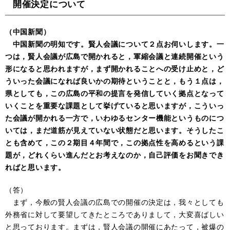
開催決定について
（中国新聞）
中国新聞の明知です。賢人会議について２点お伺いします。一
つは，賢人会議が広島で開かれると，軍縮会議と連続開催という
形になると思われますが，まず開かれることへの受け止めと，ど
ういった会議になれば良いかの期待ということと，もう１点は，
県としても，この広島の平和の提言を発信していく拠点となって
いくことを重要な課題として挙げていると思いますが，こういっ
た会議が開かれる一方で，いわゆるセンター機能というものにつ
いては，まだ道筋が見えていない状態だと思います。そうしたこ
とも含めて，この２期目４年間で，この拠点性を高めるという課
題が，どれくらい進んだとお考えなのか，自己評価をお聞きでき
ればと思います。
（答）
まず，今般の賢人会議の広島での開催の決定は，我々としても
外務省に対して要望してきたところでありまして，大変喜ばしい
と思っております。まずは，賢人会議の開催にあたって，被爆の