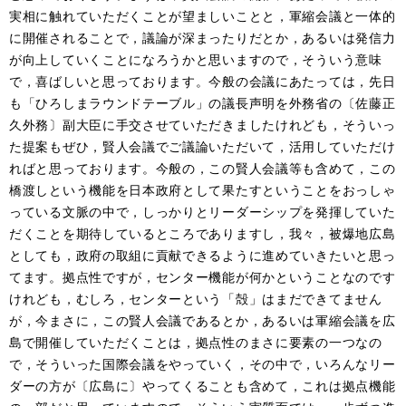
実相に触れていただくことが望ましいことと，軍縮会議と一体的
に開催されることで，議論が深まったりだとか，あるいは発信力
が向上していくことになろうかと思いますので，そういう意味
で，喜ばしいと思っております。今般の会議にあたっては，先日
も「ひろしまラウンドテーブル」の議長声明を外務省の〔佐藤正
久外務〕副大臣に手交させていただきましたけれども，そういっ
た提案もぜひ，賢人会議でご議論いただいて，活用していただけ
ればと思っております。今般の，この賢人会議等も含めて，この
橋渡しという機能を日本政府として果たすということをおっしゃ
っている文脈の中で，しっかりとリーダーシップを発揮していた
だくことを期待しているところでありますし，我々，被爆地広島
としても，政府の取組に貢献できるように進めていきたいと思っ
てます。拠点性ですが，センター機能が何かということなのです
けれども，むしろ，センターという「殻」はまだできてません
が，今まさに，この賢人会議であるとか，あるいは軍縮会議を広
島で開催していただくことは，拠点性のまさに要素の一つなの
で，そういった国際会議をやっていく，その中で，いろんなリー
ダーの方が〔広島に〕やってくることも含めて，これは拠点機能