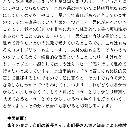
とか，水道供給が止まっても県は知りませんよ。」ということに
は，やはりならないので，これを県の中でいかに持続可能なもの
にしていくのかを，やはり，県として責任があると考えています
ので，それを改善していく方策の一つとして一元化があるという
ことです。我々の試算でも非常に大きな経営的な改善の可能性が
あるということでありますので，〔一元化は〕有効な手段として
進めて行きたいという認識で考えているところです。これはもち
ろんコストメリットもありますし，人材の面もある，そういうも
のをひっくるめて，経営的な改善ということになりますけれど
も。スケジュール感としては，やはりスピード感を持って進めて
行きたいと思っています。水道事業も，そうは言っても比較的安
定して推移するものですので，逆に言うと，その中でもう将来的
な厳しさは分かっているわけです。つまり，これがどうなるか分
からないんじゃなくて，もう大変だということは，かなり確実な
状況であるということですから，なるべく早く手を打っていくこ
とが，より，その分，改善にも繋がると認識しています。
（中国新聞）
来年の春に，市町の首長さん，市町長さん達と知事による検討