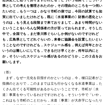
県としての考えを整理されたのか，その理由のところを一つ伺い
たいのと，もう一つは，かなり市町の側では，今回の試算でも如
実に出ていましたけれども，既に〔水道事業の〕財務の悪化とい
うのは，もう見える段階まで来ておりまして，あまり時間がない
ということをいろんな関係者の方が言っておられます。そうした
中で，全国でも，まだ香川県ぐらいしか例がないのですけれど
も，広島県としてどれぐらいの，来春に協議会を設置したいとい
うことなのですけれども，スケジュール感を，例えば何年とかと
いうのは難しいにしても，できるだけ早くとか，何年以内にと
か，そういったスケジュール感があるのかどうか，この２点をお
願いします。
（答）
まず，なぜ一元化を目指すのかというのは，今，樋口記者がご
指摘のとおりで，このままでは立ち行かなくなる水道事業は，た
くさん出てくる可能性があるからということです。市町が〔水
道〕事業をやっているわけですけれども，そういう中で「いや，
これはもう市町のことだから，水道〔事業〕が大赤字になったり