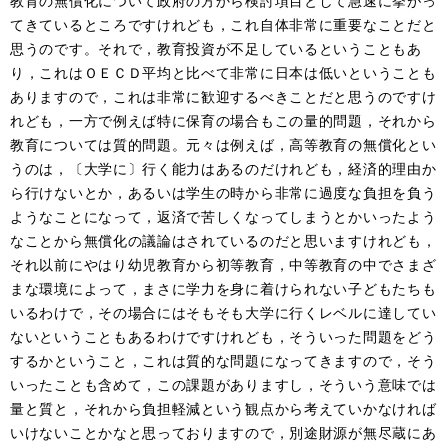
教育の無償化について政府の方から検討項目として急速に挙がっ
てきているところですけれども，これ自体非常に重要なことだと
思うのです。それで，教育投資が不足しているということもあ
り，これはＯＥＣＤ平均と比べて非常に日本は低いということも
ありますので，これは非常に歓迎するべきことだと思うのですけ
れども，一方で例えば特に保育の場合もこの量的問題，それから
教育については質的問題。元々は例えば，高等教育の無償化とい
うのは，〔大学に〕行く能力はあるのだけれども，経済的理由か
ら行けないとか，あるいは学生の時から非常に過度な負担を負う
ようなことになって，返済で苦しくなってしまうとかいったよう
なことから無償化の議論はされているのだと思いますけれども，
それ以前にやはり幼児教育から初等教育，中等教育の中でさまざ
まな環境によって，まさに学力を身に着けられない子どもたちも
いるわけで，その場合にはそもそも大学に行くレベルに達してい
ないということもあるわけですけれども，そういった問題をどう
するかということ，これは質的な問題になってきますので，そう
いったことも含めて，この課題がありますし，そういう意味では
量と質と，それから負担軽減という観点から考えていかなければ
いけないことかなと思っておりますので，別途財源が無尽蔵にあ