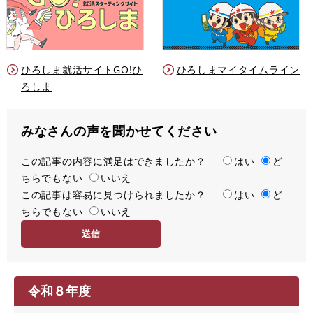
ひろしま就活サイトGO!ひ
ひろしまマイタイムライン
ろしま
みなさんの声を聞かせてください
この記事の内容に満足はできましたか？
満
はい
ど
ちらでもない
足
いいえ
この記事は容易に見つけられましたか？
度
容
はい
ど
ちらでもない
易
いいえ
度
令和８年度