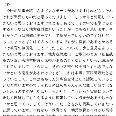
（答）
今回の知事会議，さまざまなテーマがありますけれども，それ
ぞれが重要なものだと思っておりまして，しっかりと対応してい
きたいと思っておりますけれども，あえて，その中でも挙げると
すると，やはり地方税財政ということが一つあると思います。そ
れからこれは明確にテーマとして挙がっていないのですけれど
も，ちょっとばらけて入っているんですが，保育であるとかある
いは教育の無償化，こういったことについて，少し意見を言って
きたいと思っております。地方税財政は，ご承知のとおり基金残
高の状況から地方財政が余裕があるのじゃないかといった議論が
されていまして，さらには，その地方交付税を減らすべきではな
いかという意見があるわけですが，これは本当に言語道断だと思
っていまして。これはもちろん知事会全体として認識しているこ
とだと思いますので，それ自体はもちろんそんな難しい話ではな
いと思うのですが，やはりしっかりと，こういった実情について
正しく理解してもらえるように広報していく必要があるのじゃな
いかと思っていまして，そういったことを少し提案していきたい
と思っています。それから，保育で今，幼児教育とそれから高等