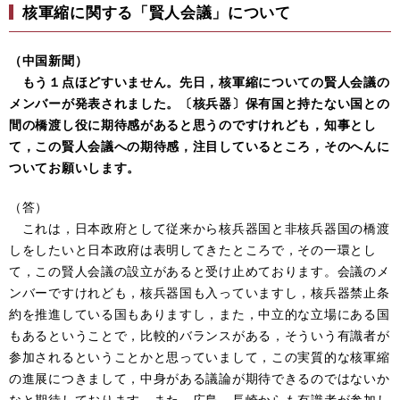
核軍縮に関する「賢人会議」について
（中国新聞）
もう１点ほどすいません。先日，核軍縮についての賢人会議の
メンバーが発表されました。〔核兵器〕保有国と持たない国との
間の橋渡し役に期待感があると思うのですけれども，知事とし
て，この賢人会議への期待感，注目しているところ，そのへんに
ついてお願いします。
（答）
これは，日本政府として従来から核兵器国と非核兵器国の橋渡
しをしたいと日本政府は表明してきたところで，その一環とし
て，この賢人会議の設立があると受け止めております。会議のメ
ンバーですけれども，核兵器国も入っていますし，核兵器禁止条
約を推進している国もありますし，また，中立的な立場にある国
もあるということで，比較的バランスがある，そういう有識者が
参加されるということかと思っていまして，この実質的な核軍縮
の進展につきまして，中身がある議論が期待できるのではないか
なと期待しております。また，広島，長崎からも有識者が参加し