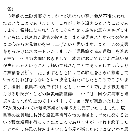
（答）
３年前の土砂災害では，かけがえのない尊い命が77名失われ
たということでありまして，これが３年を迎えるということであ
ります。犠牲になられた方々にあらためて哀悼の意をささげます
とともに，残された遺族の皆さま，また被災されたすべての皆さ
まに心からお見舞いを申し上げたいと思います。また，この災害
をきっかけにスタートいたしました「県民総ぐるみ運動」を進め
る中で，今月の大雨におきまして，本県においても２名の尊い命
が失われたということは極めて残念なことでありまして，心より
ご冥福をお祈りいたしますとともに，この取組をさらに推進して
いかなければならないという決意を新たにしたところでございま
す。復旧，復興の状況ですけれども，ハード面ではまず被災地に
おける砂防ダムなどの防災施設整備については，国や広島市と連
携を図りながら進めてまいりまして，国・県が実施いたします
57か所のすべての緊急事業が今年５月に完了いたしました。広
島市の被災地における避難準備等を他の地域より早めに発すると
いう暫定運用も行ってきたところでありますが，それも終了した
ことから，住民の皆さまも少し安心度が増したのではないかと思