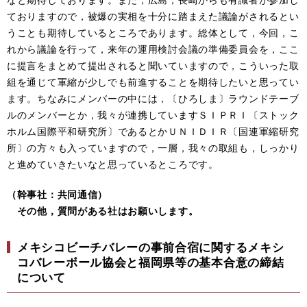
ておりますので，被爆の実相を十分に踏まえた議論がされるとい
うことも期待しているところであります。総体として，今回，こ
れから議論を行って，来年の運用検討会議の準備委員会を，ここ
に提言をまとめて提出されると聞いていますので，こういった取
組を通じて軍縮が少しでも前進することを期待したいと思ってい
ます。ちなみにメンバーの中には，〔ひろしま〕ラウンドテーブ
ルのメンバーとか，我々が連携していますＳＩＰＲＩ〔ストック
ホルム国際平和研究所〕であるとかＵＮＩＤＩＲ〔国連軍縮研究
所〕の方々も入っていますので，一層，我々の取組も，しっかり
と進めていきたいなと思っているところです。
（幹事社：共同通信）
その他，質問がある社はお願いします。
メキシコビーチバレーの事前合宿に関するメキシ
コバレーボール協会と福岡県等の基本合意の締結
について