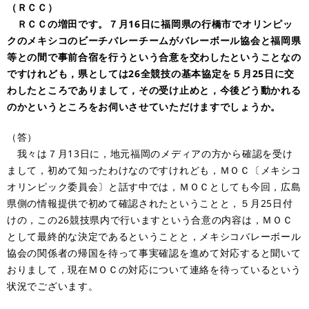
（ＲＣＣ）
ＲＣＣの増田です。７月16日に福岡県の行橋市でオリンピッ
クのメキシコのビーチバレーチームがバレーボール協会と福岡県
等との間で事前合宿を行うという合意を交わしたということなの
ですけれども，県としては26全競技の基本協定を５月25日に交
わしたところでありまして，その受け止めと，今後どう動かれる
のかというところをお伺いさせていただけますでしょうか。
（答）
我々は７月13日に，地元福岡のメディアの方から確認を受け
まして，初めて知ったわけなのですけれども，ＭＯＣ〔メキシコ
オリンピック委員会〕と話す中では，ＭＯＣとしても今回，広島
県側の情報提供で初めて確認されたということと，５月25日付
けの，この26競技県内で行いますという合意の内容は，ＭＯＣ
として最終的な決定であるということと，メキシコバレーボール
協会の関係者の帰国を待って事実確認を進めて対応すると聞いて
おりまして，現在ＭＯＣの対応について連絡を待っているという
状況でございます。