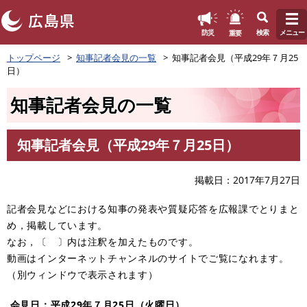
このページの本文へ
重要
防災
検索
メニュー
ペ
トップページ
知事記者会見の一覧
知事記者会見（平成29年７月25
ー
日）
ジ
の
知事記者会見の一覧
先
頭
で
知事記者会見（平成29年７月25日）
す
本
。
文
掲載日
2017年7月27日
記者会見などにおける知事の発表や質疑応答を広報課でとりまと
め，掲載しています。
なお，〔 〕内は注釈を加えたものです。
動画はインターネットチャンネルのサイトでご覧になれます。
（別ウィンドウで表示されます）
会見日：平成29年７月25
日（火曜日）