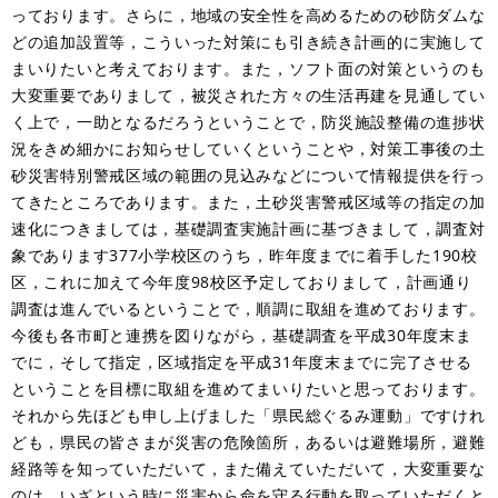
っております。さらに，地域の安全性を高めるための砂防ダムな
どの追加設置等，こういった対策にも引き続き計画的に実施して
まいりたいと考えております。また，ソフト面の対策というのも
大変重要でありまして，被災された方々の生活再建を見通してい
く上で，一助となるだろうということで，防災施設整備の進捗状
況をきめ細かにお知らせしていくということや，対策工事後の土
砂災害特別警戒区域の範囲の見込みなどについて情報提供を行っ
てきたところであります。また，土砂災害警戒区域等の指定の加
速化につきましては，基礎調査実施計画に基づきまして，調査対
象であります377小学校区のうち，昨年度までに着手した190校
区，これに加えて今年度98校区予定しておりまして，計画通り
調査は進んでいるということで，順調に取組を進めております。
今後も各市町と連携を図りながら，基礎調査を平成30年度末ま
でに，そして指定，区域指定を平成31年度末までに完了させる
ということを目標に取組を進めてまいりたいと思っております。
それから先ほども申し上げました「県民総ぐるみ運動」ですけれ
ども，県民の皆さまが災害の危険箇所，あるいは避難場所，避難
経路等を知っていただいて，また備えていただいて，大変重要な
のは，いざという時に災害から命を守る行動を取っていただくと