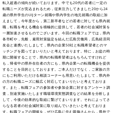
転入超過の傾向が続いております。中でも20代の若者に一定の
転職ニーズが見込まれるため，従来注力してきました20から24
歳の県外学生のUIJターン就職や県内学生の地元就職の取組に加
えまして，今年度から，第二新卒者などの若者に対しても県内就
職，転職を考える機会を積極的に提供して，若者の社会減対策を
一層加速させるものでございます。今回の転職フェアでは，県内
各市町や，先般，雇用対策協定を結んだ広島労働局，広島経済同
友会と連携いたしまして，県内の企業50社と転職希望者とのマ
ッチングを図ってまいりたいと考えております。特に，お盆の時
期に開催することで，県内の転職希望者はもちろんですけれど
も，帰省中の県外在住者の方にも，県内企業への転職機会を提供
することを目的としております。ご本人だけでなく，ご家族の方
にもご利用いただける相談コーナーも用意いたしまして，県内外
の方の転職ニーズに幅広く対応してまいりたいと考えておりま
す。また，転職フェアの参加者や参加企業に対するアンケート調
査，別途実施いたします職場環境実態調査などの結果を分析しま
して，今後の効果的な取組に繋げてまいります。それによってさ
らなる若者の社会減対策に取り組んでいきたいと考えておりま
す。転職フェアの開催を，ぜひ広島に住む親御さんから，県外で