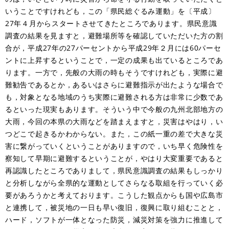
いうことですけれども，この「県民総ぐるみ運動」を〔平成〕
27年４月からスタートさせてきたところであります。県民意識
調査の結果を見ますと，避難場所等を確認していただいた方の割
合が，平成27年の27パーセントから平成29年２月には60パーセ
ントに上昇するということで，一定の成果も出ているところであ
ります。一方で，先般の大雨の時もそうですけれども，実際に避
難勧告であるとか，あるいはさらに避難指示が出たような場合で
も，対象となる地域のうち実際に避難される方は非常に少数であ
るといった現実もあります。そういう中で今般の九州北部地方の
大雨，今回の本県の大雨などを踏まえますと，災害はやはり，い
つどこで起きるかわからない。また，この紙一重の差で大きな災
害に繋がっていくということがありますので，いち早く危険性を
察知して早期に避難するということが，やはり大変重要であると
再認識したところでありまして，県民意識調査の結果もしっかり
と分析しながら全県的な運動としてさらなる取組を行っていく必
要があろうかと考えております。こうした観点からも国や広島市
と連携して，被災地の一日も早い復旧，復興に取り組むことと，
ハード，ソフトが一体となった防災，減災対策を強力に推進して