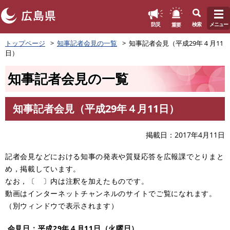
このページの本文へ
重要
防災
検索
メニュー
ペ
トップページ
知事記者会見の一覧
知事記者会見（平成29年４月11
ー
日）
ジ
の
知事記者会見の一覧
先
頭
で
知事記者会見（平成29年４月11日）
す
本
。
文
掲載日
2017年4月11日
記者会見などにおける知事の発表や質疑応答を広報課でとりまと
め，掲載しています。
なお，〔 〕内は注釈を加えたものです。
動画はインターネットチャンネルのサイトでご覧になれます。
（別ウィンドウで表示されます）
会見日：平成29年４月11
日（火曜日）