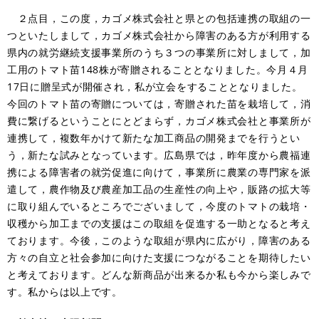
２点目，この度，カゴメ株式会社と県との包括連携の取組の一
つといたしまして，カゴメ株式会社から障害のある方が利用する
県内の就労継続支援事業所のうち３つの事業所に対しまして，加
工用のトマト苗148株が寄贈されることとなりました。今月４月
17日に贈呈式が開催され，私が立会をすることとなりました。
今回のトマト苗の寄贈については，寄贈された苗を栽培して，消
費に繋げるということにとどまらず，カゴメ株式会社と事業所が
連携して，複数年かけて新たな加工商品の開発までを行うとい
う，新たな試みとなっています。広島県では，昨年度から農福連
携による障害者の就労促進に向けて，事業所に農業の専門家を派
遣して，農作物及び農産加工品の生産性の向上や，販路の拡大等
に取り組んでいるところでございまして，今度のトマトの栽培・
収穫から加工までの支援はこの取組を促進する一助となると考え
ております。今後，このような取組が県内に広がり，障害のある
方々の自立と社会参加に向けた支援につながることを期待したい
と考えております。どんな新商品が出来るか私も今から楽しみで
す。私からは以上です。