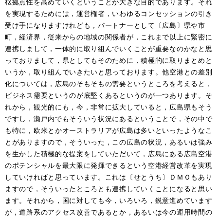
枢拠点性を高めていくということが大きな目的であります。それ
を実現するためには，運営権者，いわゆるコンセッションの引き
受け手になりますけれども，パートナーとして〔広島〕県や市
町，経済界，従来からの地域の関係者が，これまで以上に緊密に
連携しまして，一体的に取り組んでいくことが重要なのかなと思
っておりまして，県としてもそのために，積極的に取りまとめと
いうか，取り組んでいきたいと思っております。他空港との差別
化については，広島のそもそもの需要というところを考えると，
ビジネス需要というのが底堅くあるというのが一つあります。そ
れから，観光的にも，今，非常に拡大していると，広島県もそう
ですし，瀬戸内でもそういう状況にあるということで，その中で
も特に，欧米とかオーストラリアが広島は多いといったようなこ
とがありますので，そういった，この広島の状況，あるいは強み
を生かした積極的な提案をしていただいて，広島にある広島空港
のポテンシャルを最大限に発揮できるという空港経営改革を実現
していければと思っています。これは〔せとうち〕ＤＭＯもあり
ますので，そういったところとも連携していくことになると思い
ます。それから，国に対しても今，いろいろ，鋭意進めています
が，道路系のアクセス改善であるとか，あるいは今の運用時間の