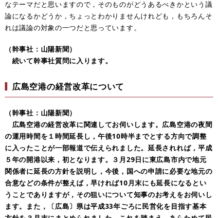
なテーマだと思いますので，そのものがどうあるべきかという議
論になるかどうか，ちょっとわかりませんけれども，もちろんそ
れは議論の対象の一つだと思っています。
（幹事社：山陽新聞）
続いて幹事社質問に入ります。
広島空港の経営改革について
（幹事社：山陽新聞）
広島空港の経営改革に関連してお伺いします。広島空港の夜間
の運用時間を１時間延長し，午後10時半までとする方向で調整
に入ったことが一部報道で伝えられました。延長されれば，平成
５年の開港以来，初となります。３月29日に東広島市内で地元
関係者に延長の方針を説明し，今後，国への申請に必要な地元の
合意などの条件が整えば，早ければ10月末にも延長になるとい
うことでありますが，その狙いについて知事のお考えをお伺いし
ます。また，〔広島〕県は平成33年ごろに民営化を目指す基本
方針を３月末にまとめられました。これを踏まえ，あらためて民