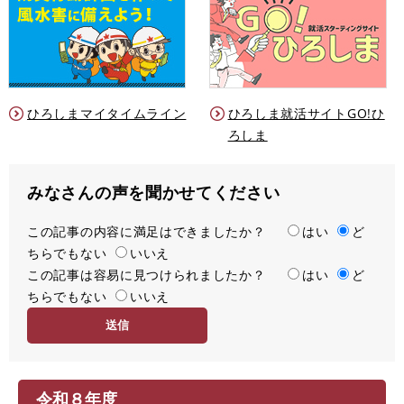
ひろしまマイタイムライン
ひろしま就活サイトGO!ひ
ろしま
みなさんの声を聞かせてください
この記事の内容に満足はできましたか？
満
はい
ど
ちらでもない
足
いいえ
この記事は容易に見つけられましたか？
度
容
はい
ど
ちらでもない
易
いいえ
度
令和８年度