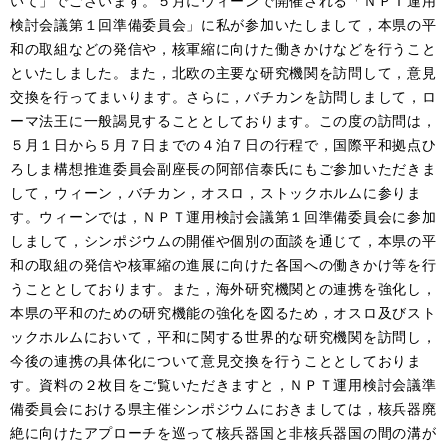
いて」でございます。５月にウィーンで開催される「ＮＰＴ運用
検討会議第１回準備委員会」に私が参加いたしまして，本県の平
和の取組などの発信や，核軍縮に向けた働きかけなどを行うこと
といたしました。また，北欧の主要な研究機関を訪問して，意見
交換を行ってまいります。さらに，バチカンを訪問しまして，ロ
ーマ法王に一般謁見することとしております。この度の訪問は，
５月１日から５月７日までの４泊７日の行程で，国際平和拠点ひ
ろしま構想推進委員会副座長の阿部信泰氏にもご参加いただきま
して，ウィーン，バチカン，オスロ，ストックホルムに参りま
す。ウィーンでは，ＮＰＴ運用検討会議第１回準備委員会に参加
しまして，シンポジウムの開催や個別の面談を通じて，本県の平
和の取組の発信や核軍縮の進展に向けた各国への働きかけ等を行
うこととしております。また，海外研究機関との連携を強化し，
本県の平和のための研究機能の強化を図るため，オスロ及びスト
ックホルムにおいて，平和に関する世界的な研究機関を訪問し，
今後の連携の具体化について意見交換を行うこととしておりま
す。資料の２枚目をご覧いただきますと，ＮＰＴ運用検討会議準
備委員会における県主催シンポジウムにおきましては，核兵器廃
絶に向けたアプローチを巡って核兵器国と非核兵器国の間の溝が