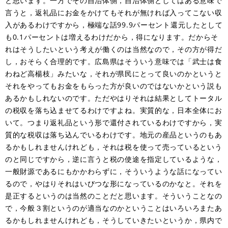
と思います。一方でその自治体側，自治体側としてはある意味で
言うと，返礼品にお金をかけてもそれが無ければ入ってこない収
入があるわけですから，極端な話99.9パーセント還元したとして
も0.1パーセントは増えるわけだから，得になります。だからそ
れはそうしたいという考えが働くのは当然なので，その方が得だ
し，おそらく合理的です。広島県はそういう意味では「武士は食
わねど高楊枝」みたいな，それが県民にとって良いのかというと
それをやってもお金をもらった方が良いのではないかという説も
あるかもしれないのです。ただやはりそれは結果としてトータル
の税収を落ち込ませてるわけですよね。実質的な，日本全体にお
いて。つまり返礼品という形で還付されているわけですから，実
質的な税収は落ち込んでいるわけです。地元の産品というのもあ
るかもしれませんけれども，それは税を使って売っているという
のと同じですから，逆に言うと税の使途を指定しているような，
一般財源であるにもかかわらずに，そういうような話になってい
るので，やはりそれはいびつな形になっているのかなと。それを
是正するというのは当然のことだと思います。そういうことなの
で，今般３割というのが適当なのかということはいろいろまたあ
るかもしれませんけれども，そうしていきたいというか，県内で