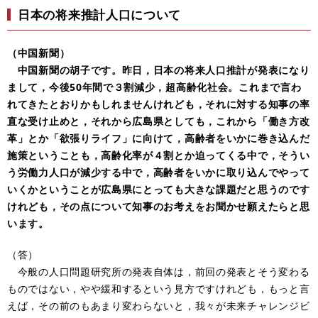
日本の将来推計人口について
（中国新聞）
中国新聞の胡子です。昨日，日本の将来人口推計が発表になり
まして，今後50年間で３割減少，超高齢化社会。これまで言わ
れてきたとおりかもしれませんけれども，それに対する知事の率
直な受け止めと，それから広島県としても，これから「働き方改
革」とか「欲張りライフ」に向けて，高齢者をいかに巻き込んだ
施策ということも，高齢化率が４割とか迫ってくる中で，そうい
う労働力人口が減少する中で，高齢者をいかに取り込んでやって
いくかということが広島県にとっても大きな課題だと思うのです
けれども，その点について知事のお考えをお聞かせ願えたらと思
います。
（答）
今般の人口問題研究所の発表自体は，前回の発表とそう変わる
ものではない，やや緩和するという見方ですけれども，もっと言
えば，その前のもあまり変わらないと，我々が未来チャレンジビ