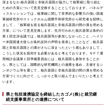
深まるなか,核兵器国と非核兵器国が協力して核軍縮に取り組む
ための方策について意見交換することとしております。パネルデ
ィスカッションでは，核軍縮に関して世界的な影響力の強い国連
軍縮研究所やストックホルム国際平和研究所から研究者を招聘し
まして，「核軍縮を巡る核兵器国と非核兵器国の間の溝を埋める
方策」について意見交換します。先月行われた核兵器禁止条約の
第１回交渉会議では，核兵器国等が参加しなかったこと，ヘイリ
ー米国国連大使らが条約反対の声明を発表したことなど，核兵器
国と非核兵器国との溝がさらに深まったという感もありまして，
こうした状況を脱却する必要があると考えております。ＮＰＴ運
用検討会議第１回準備委員会には，核兵器国も参加することか
ら，県としては，国際的な研究機関との連携を進め，主催するシ
ンポジウム等を通じて，核兵器国と非核兵器国の間の溝を埋める
方策づくりに向けて，しっかりと取り組んでまいりたいと考えて
います。
県と包括連携協定を締結したカゴメ(株)と就労継
続支援事業所との連携について