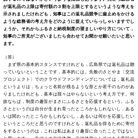
が返礼品の上限は寄付額の３割を上限とするというような考えを
示されましたけれども，知事はこの返礼品競争に歯止めをかける
ような総務省の考え方をどのように捉えていらっしゃいますでし
ょうか。それからふるさと納税制度の望ましいやり方について，
知事のご所見がございましたら合わせてお聞かせ願いたいと思い
ます。
（答）
まず県の基本的スタンスですけれども，広島県では返礼品は贈
っていないということです，基本的には。先般のさとやま〔交流
プロジェクト〕でのクラウドファンディングについては，返礼品
というよりは，ちょっと名前が残るような形とか若干のものがあ
りましたけれども，基本は我々はやらないという考え方です。何
故ならば，制度の趣旨がまさにふるさとを応援するという。ふる
さとというのは自分が生まれ育ったところかもしれないし，ある
いは関わったところかもしれないし，あるいは何かを応援したい
というところだと思うのですけれども，返礼品を得るために寄付
をするというのは，これは私はあまり趣旨に合ったことではない