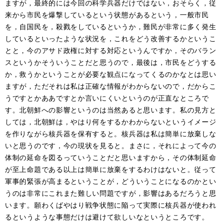
ますが，最終的には今回の科学兵器だけではない，おそらく，従
来から市民を爆撃しているという状態があるという，一般市民
を，自国民を，殺戮をしているというか，難民が非常に多く発生
しているといったような状況を，これをどう改善するかというこ
とと，今のアサド政権に対する対応というんですか，そのバラン
スというかそういうことだと思うので，最後は，市民をどうする
か，救うかということが必要な観点になってくるのかなとは思い
ますが，ただそれは私は正確な情報がわからないので，だからこ
うですとかああですとか言いにくいというのが正直なところで
す。北朝鮮への影響というのは当然あると思います。私の見方と
しては，北朝鮮は，やはり何をするかわからないというイメージ
を作りながら核兵器を保有すると。核兵器は私は簡単に放棄しな
いと思うのです，今の現状を見ると。まさに，それによって今の
体制の延命を図るっていうことだと思いますから，その体制延命
が至上命題である以上は簡単に放棄をするわけはないと。従って
軍事的緊張が高まるということが，どういうことになるのかとい
うのは非常にこれまた難しい問題ですが，影響はあるだろうと思
います。願わくばやはり戦争状態に陥って実際に核兵器が使われ
るというような事態だけは避けて欲しいなというところです。