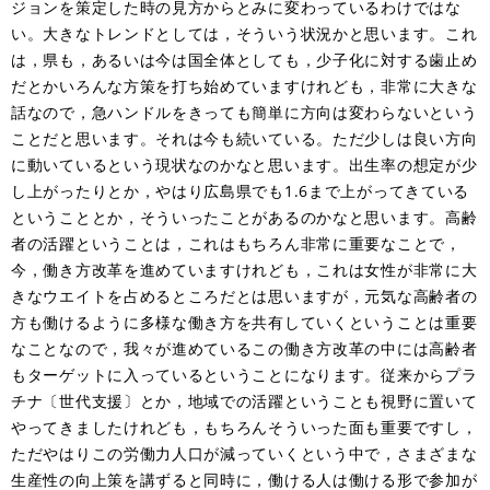
ジョンを策定した時の見方からとみに変わっているわけではな
い。大きなトレンドとしては，そういう状況かと思います。これ
は，県も，あるいは今は国全体としても，少子化に対する歯止め
だとかいろんな方策を打ち始めていますけれども，非常に大きな
話なので，急ハンドルをきっても簡単に方向は変わらないという
ことだと思います。それは今も続いている。ただ少しは良い方向
に動いているという現状なのかなと思います。出生率の想定が少
し上がったりとか，やはり広島県でも1.6まで上がってきている
ということとか，そういったことがあるのかなと思います。高齢
者の活躍ということは，これはもちろん非常に重要なことで，
今，働き方改革を進めていますけれども，これは女性が非常に大
きなウエイトを占めるところだとは思いますが，元気な高齢者の
方も働けるように多様な働き方を共有していくということは重要
なことなので，我々が進めているこの働き方改革の中には高齢者
もターゲットに入っているということになります。従来からプラ
チナ〔世代支援〕とか，地域での活躍ということも視野に置いて
やってきましたけれども，もちろんそういった面も重要ですし，
ただやはりこの労働力人口が減っていくという中で，さまざまな
生産性の向上策を講ずると同時に，働ける人は働ける形で参加が