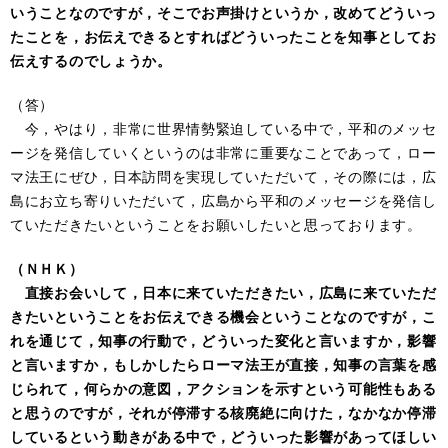
いうことなのですが，そこでお声掛けというか，改めてどういっ
たことを，お伝えできるとすればどういったことを知事としてお
伝えするのでしょうか。
（答）
今，やはり，非常に世界情勢緊迫している中で，平和のメッセ
ージを発信していくというのは非常に重要なことであって，ロー
マ法王にぜひ，日本訪問を実現していただいて，その際には，広
島にお立ち寄りいただいて，広島から平和のメッセージを発信し
ていただきたいということをお願いしたいと思っております。
（ＮＨＫ）
直接お会いして，日本に来ていただきたい，広島に来ていただ
きたいということをお伝えできる機会ということなのですが，こ
れを通じて，知事の行動で，どういった変化と言いますか，影響
と言いますか，もしかしたらローマ法王が直接，知事の言葉を感
じられて，何らかの意図，アクションを示すという可能性もある
と思うのですが，それが停滞する核廃絶に向けた，なかなか停滞
しているという動きがある中で，どういった影響があってほしい