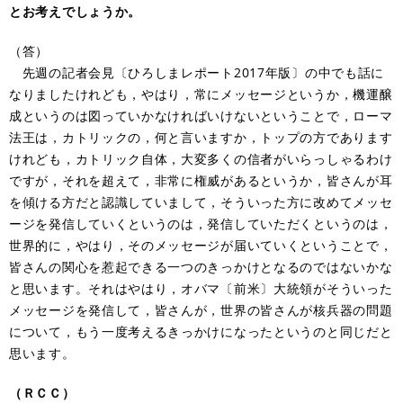
とお考えでしょうか。
（答）
先週の記者会見〔ひろしまレポート2017年版〕の中でも話に
なりましたけれども，やはり，常にメッセージというか，機運醸
成というのは図っていかなければいけないということで，ローマ
法王は，カトリックの，何と言いますか，トップの方であります
けれども，カトリック自体，大変多くの信者がいらっしゃるわけ
ですが，それを超えて，非常に権威があるというか，皆さんが耳
を傾ける方だと認識していまして，そういった方に改めてメッセ
ージを発信していくというのは，発信していただくというのは，
世界的に，やはり，そのメッセージが届いていくということで，
皆さんの関心を惹起できる一つのきっかけとなるのではないかな
と思います。それはやはり，オバマ〔前米〕大統領がそういった
メッセージを発信して，皆さんが，世界の皆さんが核兵器の問題
について，もう一度考えるきっかけになったというのと同じだと
思います。
（ＲＣＣ）