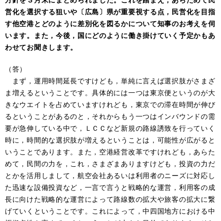
営化を選択する狙いや〔広島〕県が重要視する点，民営化を目指
す他空港とどのように差別化を図るかについて知事のお考えを伺
います。また，今後，国にどのように働き掛けていく予定かもあ
わせてお聞きします。
（答）
まず，運用時間延長ですけども，単純に言えば選択肢がさまざ
ま増えるということです。具体的には一つは東京便というのが大
きなウエイトを占めていますけれども，東京での滞在時間が伸び
るということがあるのと，それからもう一つはインバウンドの需
要が急伸している中で，ＬＣＣなど新規の路線誘致を行っていく
時に，時間的な選択肢が増えるということは，可能性が広がると
いうことであります。また，空港経営改革ですけれども，あらた
めて，民間の力を，これ，さまざまありますけども，投資の力だ
とかを活用しまして，航空会社あるいは利用者のニーズに対応し
た迅速な設備投資など，一言で言うと戦略的な運営，利用客の成
長に向けた戦略的な運営によって路線数の拡大や旅客の拡大に繋
げていくということです。これによって，中四国地方における中