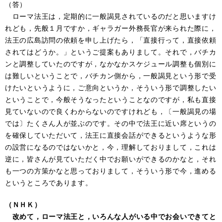
（答）
ローマ法王は，定期的に一般謁見されているのだと思いますけ
れども，先般１月ですか，ギャラガー外務長官が来られた際に，
法王の広島訪問の依頼を申し上げたら，「直接行って，直接依頼
されてはどうか。」というご提案もありまして。それで，バチカ
ンと調整していたのですが，なかなかスケジュール調整も個別に
は難しいということで，バチカン側から，一般謁見という形で受
けたいというように，ご意向というか，そういう形で調整したい
ということで，今般そうなったということなのですが，私も直接
見ていないので良くわからないのですけれども，〔一般謁見の場
では〕たくさん人が並ぶのです。その中で法王に近い席というの
を確保していただいて，法王に直接会話ができるというような形
の設営になるのではないかと，今，理解しておりまして，これは
逆に，皆さんが見ていただく中でお願いができるのかなと，それ
も一つの方策かなと思っておりまして，そういう形で今，進める
というところであります。
（ＮＨＫ）
改めて，ローマ法王と，いろんな人がいる中でお会いできてと