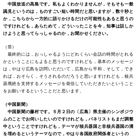
中国放送の高島です。私もよくわかりませんが，そもそも一般
謁見というのは，ものすごい短い時間だと思いますが，数十秒と
か，こちらから一方的に語りかけるだけの可能性もあると思うの
ですけれども，あらためて，どういったことを今，知事は話しか
けようと思ってらっしゃるのか，お聞かせください。
（答）
最終的には，おっしゃるようにどれくらい会話の時間がとれる
かということにもよると思うのですけれども，基本のメッセージ
は，やはり広島を訪問いただいて，広島から平和，そして，でき
れば，おそらく，そうされるのだろうと思いますけれども，核兵
器廃絶を支持するメッセージを発信していただきたいということ
をお願いするということだと思います。
（中国新聞）
中国新聞の藤村です。５月２日の〔広島〕県主催のシンポジウ
ムのことでお伺いしたいのですけれども，パネリストもまだ調整
中ということですけれども，テーマが核兵器国と非核兵器国の溝
を埋めるというテーマなので，やはり各国政府関係者というの