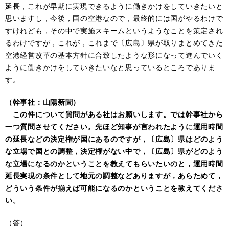
延長，これが早期に実現できるように働きかけをしていきたいと
思いますし，今後，国の空港なので，最終的には国がやるわけで
すけれども，その中で実施スキームというようなことを策定され
るわけですが，これが，これまで〔広島〕県が取りまとめてきた
空港経営改革の基本方針に合致したような形になって進んでいく
ように働きかけをしていきたいなと思っているところでありま
す。
（幹事社：山陽新聞）
この件について質問がある社はお願いします。では幹事社から
一つ質問させてください。先ほど知事が言われたように運用時間
の延長などの決定権が国にあるのですが，〔広島〕県はどのよう
な立場で国との調整，決定権がない中で，〔広島〕県がどのよう
な立場になるのかということを教えてもらいたいのと，運用時間
延長実現の条件として地元の調整などありますが，あらためて，
どういう条件が揃えば可能になるのかということを教えてくださ
い。
（答）