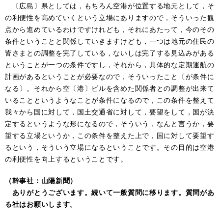
〔広島〕県としては，もちろん空港が位置する地元として，そ
の利便性を高めていくという立場にありますので，そういった観
点から進めているわけですけれども，それにあたって，今のその
条件ということと関係していきますけども，一つは地元の住民の
皆さまとの調整を完了している，ないしは完了する見込みがある
ということが一つの条件ですし，それから，具体的な定期運航の
計画があるということが必要なので，そういったこと〔が条件に
なる〕。それから空〔港〕ビルを含めた関係者との調整が出来て
いることというようなことが条件になるので，この条件を整えて
我々から国に対して，国土交通省に対して，要望をして，国が決
定するというような形になるので，そういう，なんと言うか，要
望する立場というか，この条件を整えた上で，国に対して要望す
るという，そういう立場になるということです。その目的は空港
の利便性を向上するということです。
（幹事社：山陽新聞）
ありがとうございます。続いて一般質問に移ります。質問があ
る社はお願いします。