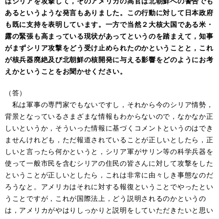
はシリアを攻撃して，そのアメリカの高官は北朝鮮への警告でも
あるというような発言もありました。この行動に対して日本政府
も既に支持を表明しています。一方で当然２大核大国である米・
露の緊張も高まっている現状があってというのを踏まえて，知事
がまずシリア攻撃をどう受け止められたのかということと，これ
が核兵器廃絶及び北朝鮮の核開発に与える影響をどのようにお考
えかということをお聞かせください。
（答）
私は軍事の専門家でもないですし，それから今のシリア情勢，
背景となっているさまざまな情報もわからないので，なかなか正
しいというか，そういった情報に基づくコメントというのはでき
ませんけれども，ただ報道されていることが正しいとしたら，正
しいと言ったら何かというと，シリア軍がサリン等の科学兵器を
使って一般市民を含むシリアの住民の皆さんに対して攻撃をした
ということが正しいとしたら，これは非常に由々しき事態なのだ
ろうなと。アメリカはそれに対する報復ということでやったとい
うことですが，これが国際法上，どう説明されるのかというの
は，アメリカがやはりしっかりと説明をしていただきたいと思い