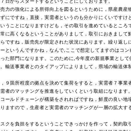
月７日からスタートするということにしております。
売力の強化による所得向上を図るというために，県産農産
さずにですね，直接，実需者というのも分かりにくいですけ
ということになりますけども，その取引を進めているところ
非常に高くなるということがありまして，取引におきまして
からですね，販売先が限定された状況にあります。繰り返し
ーというんですかね，なんで,ここで想定してますのはコン
った部門になります。このために,今年度の新規事業として
す。輸送事業者とのタイアップによりまして，県域の輸送体
，９箇所程度の拠点を決めて集荷をすると，実需者７事業
実需者のマッチングを推進をしていくという取組になります
コールドチェーンが構築をされればですね，鮮度の良い地
なりますので，生産者と実需者のマッチングが一層の拡大す
スクを負担をするということできっかけを作って，契約取