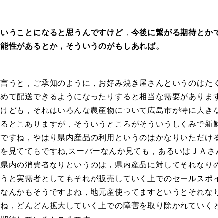
いうことになると思うんですけど，今後に繋がる期待とか
可能性があるとか，そういうのがもしあれば。
言うと，ご承知のように，お好み焼き屋さんというのはた
とめて配送できるようになったりすると相当な需要がありま
すけども，それはいろんな農産物について広島市が特に大き
あるとこありますが，そういうところがそういうしくみで新
ばですね，やはり県内産品の利用というのはかなりいただけ
を見ててもですね,スーパーなんか見ても，あるいはＪＡさ
り県内の消費者なりというのは，県内産品に対してそれなり
いうと実需者としてもそれが販売していく上でのセールスポ
二なんかもそうですよね，地元産使ってますというとそれな
すね，どんどん拡大していく上での障害を取り除かれていく