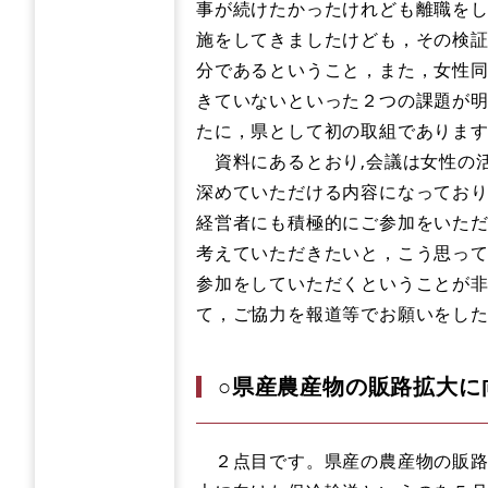
事が続けたかったけれども離職を
施をしてきましたけども，その検
分であるということ，また，女性
きていないといった２つの課題が
たに，県として初の取組でありま
資料にあるとおり,会議は女性の
深めていただける内容になっており
経営者にも積極的にご参加をいた
考えていただきたいと，こう思っ
参加をしていただくということが
て，ご協力を報道等でお願いをし
○県産農産物の販路拡大に
２点目です。県産の農産物の販路