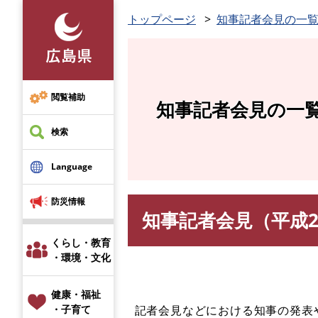
ペ
トップページ
知事記者会見の一
ー
ジ
の
先
頭
閲覧補助
知事記者会見の一
で
す
検索
。
Language
防災情報
知事記者会見（平成2
本
文
くらし・教育
・環境・文化
健康・福祉
記者会見などにおける知事の発表
・子育て