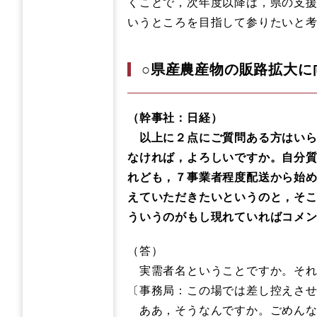
くことで，次年度以降は，県の支
いうところを目指して参りたいと
○県産農産物の販路拡大に
（幹事社：日経）
以上に２点にご質問ある方はいら
なければ，よろしいですか。自分
れども，７事業者程度配送から始
えていただきたいというのと，そ
ういうのがもし現れていればコメ
（答）
実需者名ということですか。それ
〔事務局：この場では差し控えさ
ああ，そうなんですか。ごめん