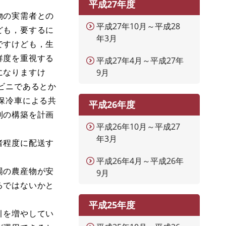
平成27年度
物の実需者との
平成27年10月～平成28
ども，要するに
年3月
ですけども，生
鮮度を重視する
平成27年4月～平成27年
になりますけ
9月
ビニであるとか
保冷車による共
平成26年度
制の構築を計画
平成26年10月～平成27
年3月
者程度に配送す
。
平成26年4月～平成26年
場の農産物が安
9月
るではないかと
平成25年度
引を増やしてい