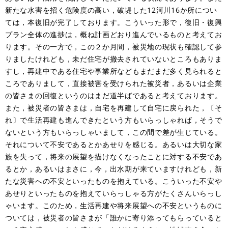
新たな水害を招く危険度の高い，破堤した12河川16か所につい
ては，本復旧が完了しております。こういった形で，復旧・復興
プラン全体の進捗は，概ね計画どおり進んでいるものと考えてお
ります。その一方で，この２か月間，被災地の現状も確認して参
りましたけれども，未だ住宅が撤去されていないところもありま
すし，再建中である住宅や事業所などもまだまだ多く見られると
ころでありまして，直接被害を受けられた被災者，あるいは企業
の皆さまの回復というのはまだ道半ばであると考えております。
また，被災者の皆さまは，自宅を再建して自宅に戻られた，〔そ
れ〕で生活再建も進んできたという方もいらっしゃれば，そうで
ないという方もいらっしゃいまして，この間で差が生じている。
それについて不安であるとかあせりを感じる。あるいは大切な家
族を失って，将来の展望を描けなくなったことに対する不安であ
るとか，あるいはまさに，今，出水期が来ていますけれども，新
たな災害への不安といったものを抱えている。こういった不安や
あせりといったものを抱えていらっしゃる方がたくさんいらっし
ゃいます。このため，生活再建や将来展望への不安というものに
ついては，被災者の皆さまが「誰かに寄り添ってもらっていると