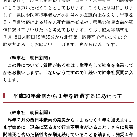
対応を行う「ひろしま肝炎〔疾患〕コーディネーター」の研修等
にもご協力いただくこととしております。こうした取組によりま
して，県民や医療従事者などの肝炎への意識向上を図り，早期発
見・早期治療による肝がん死亡率の低減や，県民の健康寿命の延
伸に繋げてまいりたいと考えております。なお，協定締結式を，
７月18日木曜日15時35分から北館第一応接室で行いますので，
取材方よろしくお願い申し上げます。私からは以上です。
（幹事社：朝日新聞）
この件について，質問がある社は，挙手をして社名を名乗って
からお願いします。〔ないようですので〕続いて幹事社質問に入
ります。
平成30年豪雨から１年を経過するにあたって
（幹事社：朝日新聞）
昨年７月の西日本豪雨の発災から，まもなく１年を迎えます。
まず始めに，現在に至るまで行方不明者がいること，さらに災害
関連死も含めた犠牲者が増え続けていることを踏まえ，発災１年