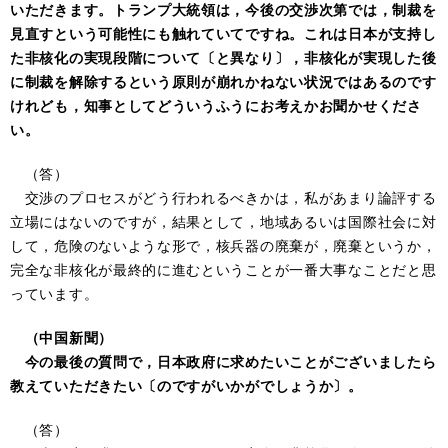
いただきます。トランプ大統領は，今後の交渉次第では，制裁を
見直すという可能性にも触れていてですね。これは日本が支持し
た非核化の実現段階について〔と異なり〕，非核化が実現した後
に制裁を解除するという原則が崩れかねない状況ではあるのです
けれども，知事としてどういうふうにお考えかお聞かせくださ
い。
（答）
交渉のプロセスがどう行われるべきかは，私があまり論評する
立場にはないのですが，結果として，地域あるいは国際社会に対
して，危険のないような形で，核兵器の廃棄が，廃棄というか，
完全な非核化が最終的に進むということが一番大事なことだと思
っています。
（中国新聞）
今の最後の質問で，日本政府に求めたいことがございましたら
教えていただきたい〔のですがいかがでしょうか〕。
（答）