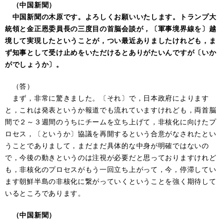
（中国新聞）
中国新聞の木原です。よろしくお願いいたします。トランプ大
統領と金正恩委員長の三度目の首脳会談が，〔軍事境界線を〕越
境して実現したということが，つい最近ありましたけれども，ま
ず知事として受け止めをいただけるとありがたいんですが〔いか
がでしょうか〕。
（答）
まず，非常に驚きました。〔それ〕で，日本政府によります
と，これは発表というか報道でも流れていますけれども，両首脳
間で２～３週間のうちにチームを立ち上げて，非核化に向けたプ
ロセス，〔というか〕協議を再開するという合意がなされたとい
うことでありまして，まだまだ具体的な中身が明確ではないの
で，今後の動きというのは注視が必要だと思っておりますけれど
も，非核化のプロセスがもう一回立ち上がって，今，停滞してい
ます朝鮮半島の非核化に繋がっていくということを強く期待して
いるところであります。
（中国新聞）