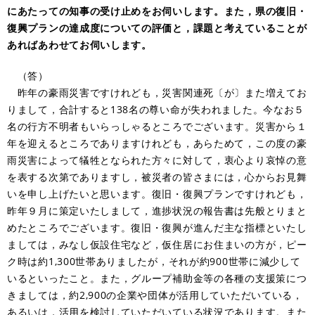
にあたっての知事の受け止めをお伺いします。また，県の復旧・
復興プランの達成度についての評価と，課題と考えていることが
あればあわせてお伺いします。
（答）
昨年の豪雨災害ですけれども，災害関連死〔が〕また増えてお
りまして，合計すると138名の尊い命が失われました。今なお５
名の行方不明者もいらっしゃるところでございます。災害から１
年を迎えるところでありますけれども，あらためて，この度の豪
雨災害によって犠牲となられた方々に対して，衷心より哀悼の意
を表する次第でありますし，被災者の皆さまには，心からお見舞
いを申し上げたいと思います。復旧・復興プランですけれども，
昨年９月に策定いたしまして，進捗状況の報告書は先般とりまと
めたところでございます。復旧・復興が進んだ主な指標といたし
ましては，みなし仮設住宅など，仮住居にお住まいの方が，ピー
ク時は約1,300世帯ありましたが，それが約900世帯に減少して
いるといったこと。また，グループ補助金等の各種の支援策につ
きましては，約2,900の企業や団体が活用していただいている，
あるいは，活用を検討していただいている状況であります。また