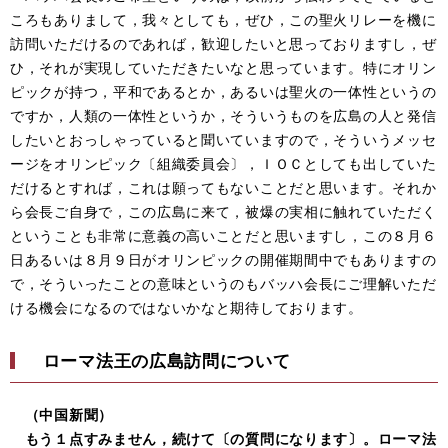
ころもありまして，我々としても，ぜひ，この聖火リレーを機に
訪問いただけるのであれば，歓迎したいと思っておりますし，ぜ
ひ，それが実現していただきたいなと思っています。特にオリン
ピックが持つ，平和であるとか，あるいは聖火の一体性というの
ですか，人類の一体性というか，そういうものを広島の人と発信
したいとおっしゃっていると聞いていますので，そういうメッセ
ージをオリンピック〔組織委員会〕，ＩＯＣとしても出していた
だけるとすれば，これは願ってもないことだと思います。それか
ら会長ご自身で，この広島に来て，被爆の実相に触れていただく
ということも非常に意義の高いことだと思いますし，この８月６
日あるいは８月９日がオリンピックの開催期間中でもありますの
で，そういったことの意味というのもバッハ会長にご理解いただ
ける機会になるのではないかなと期待しております。
ローマ法王の広島訪問について
（中国新聞）
もう１点すみません，続けて〔の質問になります〕。ローマ法