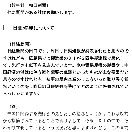
（幹事社：朝日新聞）
他に質問がある社はお願いします。
日銀短観について
（日経新聞）
日経新聞の田口です。昨日，日銀短観が発表されたと思うので
すけれども，広島県では製造業のＤＩが２四半期連続で悪化し
て，先行きも低下を見込んでいます。米中貿易摩擦の影響や，中
国経済の減速に伴う海外需要の低迷といったものが主な要因だと
思うのですけれども，知事の県内企業の，こういった取り巻く状
況というのを，昨日の日銀短観を受けてどのように評価されてい
らっしゃいますか。
（答）
中国に関係する先行きの見とおしの懸念というか，これは以前
から指摘されているところでありまして，今般，ＤＩの中で，そ
れが顕在化しているという状況だと思いますけれども，この直前