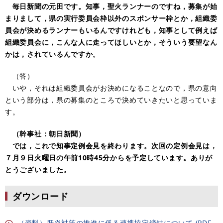
毎日新聞の元田です。知事，聖火ランナーのですね，募集が始
まりまして，県の実行委員会枠以外のスポンサー枠とか，組織委
員会が決めるランナーもいるんですけれども，知事として例えば
組織委員会に，こんな人に走ってほしいとか，そういう要望なん
かは，されているんですか。
（答）
いや，それは組織委員会がお決めになることなので，県の意向
という部分は，県の募集のところで決めていきたいと思っていま
す。
（幹事社：朝日新聞）
では，これで知事定例会見を終わります。次回の定例会見は，
７月９日火曜日の午前10時45分からを予定しています。ありが
とうございました。
ダウンロード
（資料）肝炎対策の推進に係る連携協定締結について (PDF