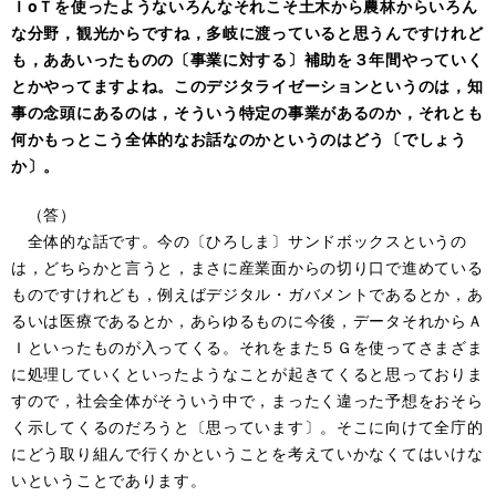
ＩoＴを使ったようないろんなそれこそ土木から農林からいろん
な分野，観光からですね，多岐に渡っていると思うんですけれど
も，ああいったものの〔事業に対する〕補助を３年間やっていく
とかやってますよね。このデジタライゼーションというのは，知
事の念頭にあるのは，そういう特定の事業があるのか，それとも
何かもっとこう全体的なお話なのかというのはどう〔でしょう
か〕。
（答）
全体的な話です。今の〔ひろしま〕サンドボックスというの
は，どちらかと言うと，まさに産業面からの切り口で進めている
ものですけれども，例えばデジタル・ガバメントであるとか，あ
るいは医療であるとか，あらゆるものに今後，データそれからＡ
Ｉといったものが入ってくる。それをまた５Ｇを使ってさまざま
に処理していくといったようなことが起きてくると思っておりま
すので，社会全体がそういう中で，まったく違った予想をおそら
く示してくるのだろうと〔思っています〕。そこに向けて全庁的
にどう取り組んで行くかということを考えていかなくてはいけな
いということであります。