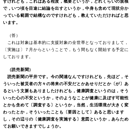
すけれども，これはある程度，概要というか，どれくらいの規模
で，いつ頃を目途に結論を出すというか，中身も含めて現状分か
っている範囲で結構なのですけれども，教えていただければと思
います。
（答）
これは対象は基本的に支援対象の全世帯となっておりまして，
〔実施は〕７月からということで，もう間もなく開始する予定に
しております。
（読売新聞）
読売新聞の平井です。今の関連なんですけれども，先ほど，そ
ういった被災者の方々の将来の不安だとかあせりだとか〔が〕あ
るという文脈もありましたけれども，健康調査というのは，そう
いった心の不安というか，そのようなことが健康に及ぼす可能性
とかも含めて〔調査する〕というか，当然，生活環境が大きく変
わったとか，そういったことも〔要因として〕あると思います
し，その辺りの〔健康調査を実施する〕意図というか，あらため
てお願いできますでしょうか。