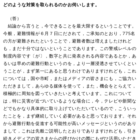
どのような対策を取られるのかお伺いします。
（答）
結論から言うと，今できることを最大限するということです。
今般，避難情報が６月７日にだされて，ご承知のとおり，775名
の方が避難されたということで，避難者数は増えましたけれど
も，まだ十分ではないということであります。この警戒レベルの
制度内容です〔が〕，数字と共に発表される内容であるとか，あ
るいは早めの避難行動というのを，より一層浸透させていくとい
うことが，まず第一にあると思うわけでありますけれども，これ
については，国や市町，またはメディアの皆さまにも，ご協力い
ただきまして，あらゆる媒体を使って，また，機会をとらえて，
積極的に周知を図っていきたいと考えています。これについて
は，特に災害が近づいているような場合に，今，テレビや新聞な
どでもかなり具体的に取り上げていただいているので，こういっ
たことを，まず継続していく必要があると思っております。それ
から避難行動を促進する可能性が高いメッセージというのがあり
まして，これは先般ご説明したとおりでありますけれども，引き
続きメディアの皆さまからの呼びかけの際にもぜひ活用いただき