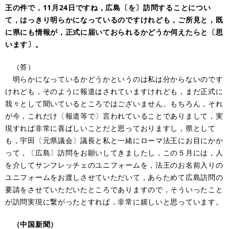
王の件で，11月24日ですね，広島〔を〕訪問することについ
て，はっきり明らかになっているのですけれども，ご所見と，既
に県にも情報が，正式に届いておられるかどうか伺えたらと〔思
います〕。
（答）
明らかになっているかどうかというのは私は分からないのです
けれども，そのように報道はされていますけれども，まだ正式に
我々として聞いているところではございません。もちろん，それ
が今，これだけ〔報道等で〕言われていることでありまして，実
現すれば非常に喜ばしいことだと思っておりますし，県として
も，宇田〔元県議会〕議長と私と一緒にローマ法王にお目にかか
って，〔広島〕訪問をお願いしてきましたし，この５月には，人
を介してサンフレッチェのユニフォームを，法王のお名前入りの
ユニフォームをお渡しさせていただいて，あらためて広島訪問の
要請をさせていただいたところでありますので，そういったこと
が訪問実現に繋がったとすれば，非常に嬉しいと思っています。
（中国新聞）