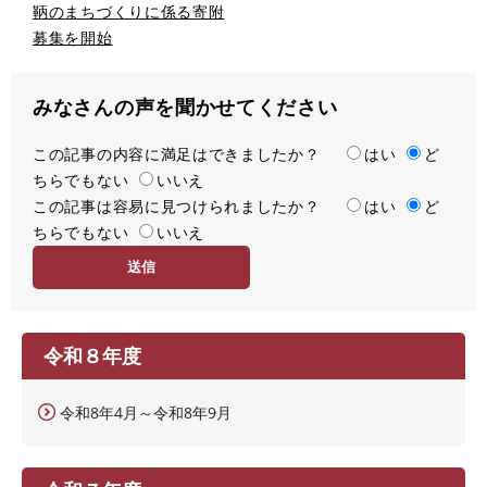
鞆のまちづくりに係る寄附
募集を開始
みなさんの声を聞かせてください
この記事の内容に満足はできましたか？
満
はい
ど
ちらでもない
足
いいえ
この記事は容易に見つけられましたか？
度
容
はい
ど
ちらでもない
易
いいえ
度
令和８年度
令和8年4月～令和8年9月