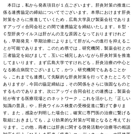
本日は，私から発表項目が１点ございます。肝炎対策の推進に
係る連携協定の締結についてでございます。本県におけます肝炎
対策をさらに推進していくため，広島大学及び製薬会社でありま
すアッヴィ合同会社との間で連携協定を締結いたします。Ｂ型・
Ｃ型肝炎ウイルスは肝がんの主な原因となっておりますけれど
も，早期発見・早期治療によりまして肝がんへの進行を抑えるこ
とが可能であります。このため県では，研究機関，製薬会社との
三者協定を結びまして，互いに補完しあいながら肝炎対策を推進
してまいります。まず広島大学ですけれども，肝炎治療の中心と
なる拠点病院でございまして，かつ，研究機関でもあることか
ら，これまでも連携して先駆的な肝炎対策を行ってきたところで
ありますが，今回の協定締結は，その関係をさらに強固なものと
するものであります。次にアッヴィ合同会社との連携は，製薬会
社が有する医療現場とのネットワーク，これを活かした「正しい
知識の普及」や，肝炎ウイルス検査の受検促進に繋げて参りま
す。また，感染が判明した場合に，確実に専門医の治療に繋げる
取組におきましても，より効果的な対策が可能となると考えてお
ります。この他，両者には肝炎に関する啓発活動や治療等の相談