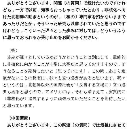
ありがとうございます。関連〔の質問〕で続けたいのですけれ
ども，一方で以前，知事もおっしゃっていたとおり，非核化へ向
けた北朝鮮の動きというのが，〔核の〕専門家を招かないままで
あったりだとか，そういった研究も以前されていたと思うのです
けれども，こういった遅々とした歩みに対しては，どういうふう
に思っておられるか受け止めをお聞かせください。
（答）
歩みが遅々としているかどうかということは別にして，最終的
に非核化に向かうことが非常に大事だと思っておりますので，そ
うなることを期待したいと〔思っています〕。この間，あまり進
展がないことの反省に，我々も立つ必要があると思います。我々
というのは，北朝鮮以外の国際社会が〔反省する立場に〕立つ必
要もあると思うので，アメリカには，それも踏まえて，実質的に
〔非核化が〕進展するように頑張っていただくことを期待したい
と思っています。
（中国新聞）
ありがとうございます。この関連〔の質問〕では最後にさせて