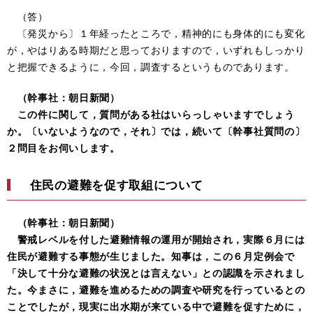
（答）
〔発災から〕１年経ったところで，精神的にも身体的にも変化
が，やはりある時期だと思っておりますので，いずれもしっかり
と把握できるように，今回，調査するというものであります。
（幹事社：朝日新聞）
この件に関して，質問がある社はいらっしゃいますでしょう
か。〔いないようなので，それ〕では，続いて〔幹事社質問の〕
２問目をお伺いします。
住民の避難を促す取組について
（幹事社：朝日新聞）
警戒レベルを付した避難情報の運用が開始され，実際６月には
住民が避難する事態が生じました。知事は，この６月定例会で
「決して十分な避難の状況とは言えない」との認識を示されまし
た。今まさに，避難を進めるための調査や研究を行っているとの
ことでしたが，現実に出水期が来ている中で避難を促すために，