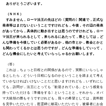
ありがとうございます。
（ＮＨＫ）
すみません，ローマ法王の先ほどの〔質問の〕関連で，正式な
発表等はまだないということですけれども，今後，その辺の発表
があってから，具体的に動き出すとは思うのですけれども，ロー
マ法王が来られるとして，来られるにあたって，県としては，ど
んな準備を今後していく必要があるか，他の市とか，教会とかと
も関わってくるかとは思うのですが，どんな準備をしていって，
どんな機会にしたいと考えていらっしゃるかお願いします。
（答）
これは，ちょっと日程との関係があるので，実際にいらっしゃ
るとしたら，どういう日程になるのかということを踏まえて考え
ていかなければいけないことだと思いますけれども，いずれにし
ても，訪問が，法王にとっても「歓迎されている」という感覚を
持っていただける〔準備をする〕ということと，それから，オバ
マ大統領の際もそうですけれども，我々の希望としては，資料館
を見学いただいたり，慰霊碑に献花いただいたり，被爆者にお会