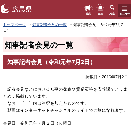
このページの本文へ
重要
防災
検索
メニュー
ペ
トップページ
知事記者会見の一覧
知事記者会見（令和元年7月2
ー
日）
ジ
の
知事記者会見の一覧
先
頭
で
知事記者会見（令和元年7月2日）
す
本
。
文
掲載日
2019年7月2日
記者会見などにおける知事の発表や質疑応答を広報課でとりま
とめ，掲載しています。
なお，〔 〕内は注釈を加えたものです。
動画はインターネットチャンネルのサイトでご覧になれます。
会見日：令和元年７月２日（火曜日）