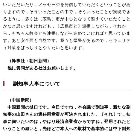
いいただいたり，メッセージを発信していただくということがあ
りますので，そういったことの中で，そういったことが実現でき
るように，多くは〔広島〕市が中心となって整えていただくこと
かなと思いますけれども，〔広島市と〕連携しながら，それか
ら，もちろん教会とも連携しながら進めていければと思っていま
す。あと安全面も当然です。我々も県警があるので，セキュリテ
ィ対策をばっちりとやりたいと思います。
（幹事社：朝日新聞）
他に質問がある社はお願いします。
副知事人事について
（中国新聞）
中国新聞の樋口です。今日ですね，本会議で副知事，新たな副
知事の山田さんの選任同意案が可決されました。〔それ〕で，知
事に伺いたいのは，やはり経済産業省からですね，登用されたと
いうことの狙いと，先ほどご本人への取材で基本的には中下副知