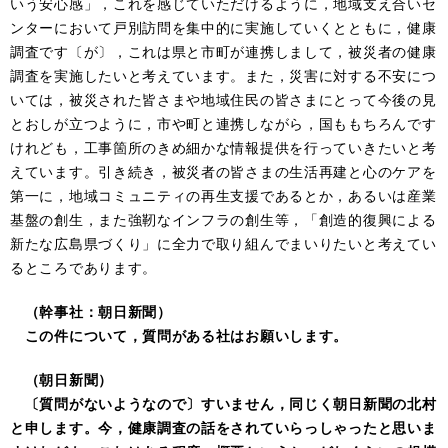
いう安心感」，これを感じていただけるように，地域支え合いセ
ンターにおいて戸別訪問を集中的に実施していくとともに，健康
調査です〔が〕，これは県と市町が連携しまして，被災者の健康
調査を実施したいと考えています。また，災害に対する不安につ
いては，被災された皆さまや地域住民の皆さまにとって今後の見
とおしが立つように，市や町と連携しながら，国ももちろんです
けれども，工事箇所のきめ細かな情報提供を行っていきたいと考
えています。引き続き，被災者の皆さまの生活再建と心のケアを
第一に，地域コミュニティの再生支援であるとか，あるいは産業
基盤の創生，また強靭なインフラの創生等，「創造的復興による
新たな広島県づくり」に全力で取り組んでまいりたいと考えてい
るところであります。
（幹事社：朝日新聞）
この件について，質問がある社はお願いします。
（朝日新聞）
〔質問がないようなので〕すいません，同じく朝日新聞の北村
と申します。今，健康調査の話をされていらっしゃったと思いま