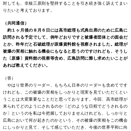
対しても、非核三原則を堅持することを引き続き強く訴えてまい
りたいと考えております。
（共同通信）
約１ヶ月後の８月６日には高市総理も式典出席のために広島に
訪問される予定でして、例年どおりですと被爆者団体との面会だ
とか、昨年だと石破総理が原爆資料館を視察されました。総理が
被爆の実相に触れる機会にもなると思うのですけれども、そうし
た〔原爆〕資料館の視察等含め、広島訪問に際し求めたいことが
あれば教えてください。
（答）
やはり世界のリーダー、もちろん日本のリーダーも含めてです
けれども、この被爆の実相をしっかりと現実を見ていただくとい
うことは大変重要なことだと思っております。今回、高市総理が
来られてどのようにされるのか〔どのような日程でどうされるの
か〕というのを私は今把握しておりませんけれども、しっかりと
広島において何が起きたのかという、その被爆の実相をこの機会
にしっかりと見て、そして感じていただき、今後の世界平和に向