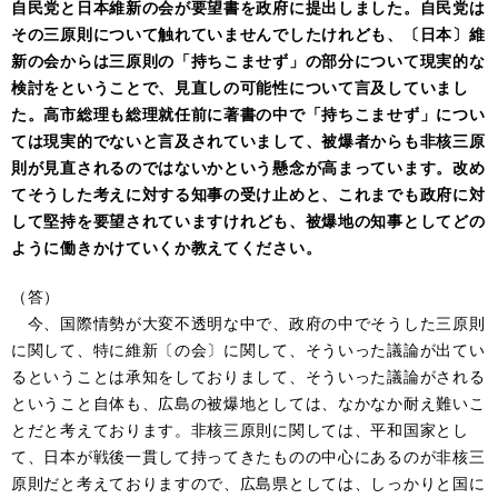
自民党と日本維新の会が要望書を政府に提出しました。
自民党は
その三原則について触れていませんでしたけれども、〔日本〕維
新の会からは三原則の「持ちこませず」の部分について現実的な
検討をということで、見直しの可能性について言及していまし
た。高市総理も総理就任前に著書の中で「持ちこませず」につい
ては現実的でないと言及されていまして、被爆者からも非核三原
則が見直されるのではないかという懸念が高まっています。改め
てそうした考えに対する知事の受け止めと、これまでも政府に対
して
堅持
を要望されていますけれども、被爆地の知事としてどの
ように働きかけていくか教えてください。
（答）
今、国際情勢が大変不透明な中で、政府の中でそうした三原則
に関して、特に維新〔の会〕に関して、そういった議論が出てい
るということは承知をしておりまして、そういった議論がされる
ということ自体も、広島の被爆地としては、なかなか耐え難いこ
とだと考えております。非核三原則に関しては、平和国家とし
て、日本が戦後一貫して持ってきたものの中心にあるのが非核三
原則だと考えておりますので、広島県としては、しっかりと国に