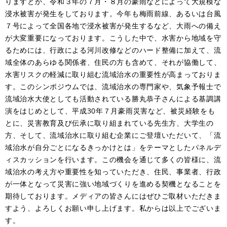
りますとか、令和３年の７月・８月の豪雨などによって大規模な
浸水被害が発生をしております。今年も梅雨前線、あるいは台風
７号によって全国各地で浸水被害が発生するなど、大雨への備え
が大変重要になっております。こうした中で、水害から地域を守
るためには、行政による河川改修などのハード整備に加えて、流
域全体のあらゆる関係者、住民の方も含めて、それが協働して、
水害リスクの軽減に取り組む流域治水の重要性が高まっておりま
す。このシンポジウムでは、流域治水の専門家や、気象予報士で
流域治水大使としても活動されている勝丸恭子さんによる基調講
演をはじめとして、平成30年７月豪雨災害など、被災経験をも
とに、災害教育及び伝承に取り組まれている先生方、大学生の
方、そして、流域治水に取り組む企業にご登壇いただいて、「流
域治水が自分ごとになるきっかけとは」をテーマとしたパネルデ
ィスカッションを行います。この機会を通じて多くの皆様に、流
域治水の考え方や重要性を知っていただき、住民、事業者、行政
が一体となって災害に強い地域づくりを進める契機となることを
期待しております。メディアの皆さんにはぜひご取材いただきま
すよう、よろしくお願い申し上げます。私からは以上でございま
す。