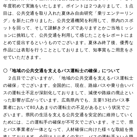
年度初めて実施をいたします。ポイントは２つありまして、１点
目は、公共交通を取り入れた夏休み自由研究「乗リエンテーリン
グ」を新たに作りました。公共交通機関を利用して、県内のスポ
ットを回って、そして謎解きクイズでありますとかご当地ミッシ
ョンに挑戦して、公共交通を利用して感じたことをレポートにま
とめて提出するというものでございます。夏休み終了後、優秀な
作品には表彰を行うこととしておりまして、知事賞もご用意をさ
せていただきます。
〇「地域の公共交通を支えるバス運転士の確保」について
２点目でございますが、「地域の公共交通を支えるバス運転士
の確保」でございます。全国的に、現在、路線バスや乗り合いバ
スの運転士不足が深刻化しておりまして、減便や路線の廃止とい
った影響が広がっています。広島県内でも、主要13社のバス事
業者において80人あまりの運転士の不足があるという状況でご
ざいます。県民の生活を支える公共交通を安定的に維持していく
ためには、この運転手の確保が不可欠でございます。そこで、県
とバス事業者が一体となって、人材確保に向けた様々な取組を推
進しております。今回はより多くの方に、バスの運転手という職