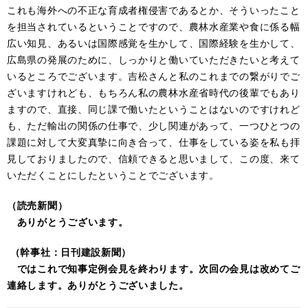
これも海外への不正な育成者権侵害であるとか、そういったこと
を担当されているということですので、農林水産業や食に係る幅
広い知見、あるいは国際感覚を生かして、国際経験を生かして、
広島県の発展のために、しっかりと働いていただきたいと考えて
いるところでございます。吉松さんと私のこれまでの繋がりでご
ざいますけれども、もちろん私の農林水産省時代の後輩でもあり
ますので、直接、同じ課で働いたということはないのですけれど
も、ただ輸出の関係の仕事で、少し関連があって、一つひとつの
課題に対して大変真摯に向き合って、仕事をしている姿を私も拝
見しておりましたので、信頼できると思いまして、この度、来て
いただくことにしたということでございます。
（読売新聞）
ありがとうございます。
（幹事社：日刊建設新聞）
ではこれで知事定例会見を終わります。次回の会見は改めてご
連絡します。ありがとうございました。