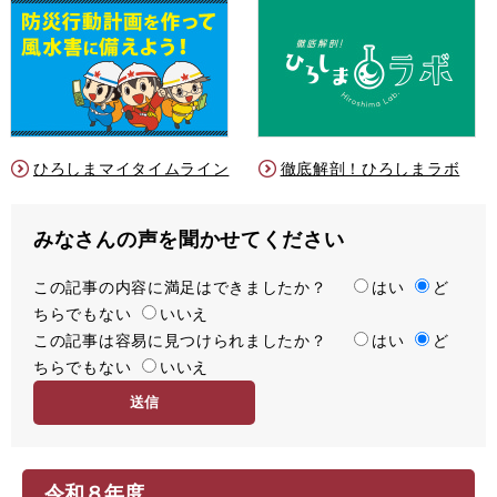
ひろしまマイタイムライン
徹底解剖！ひろしまラボ
みなさんの声を聞かせてください
この記事の内容に満足はできましたか？
満
はい
ど
ちらでもない
足
いいえ
この記事は容易に見つけられましたか？
度
容
はい
ど
ちらでもない
易
いいえ
度
令和８年度