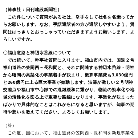
（幹事社：日刊建設新聞社）
この件について質問がある社は、挙手をして社名を名乗ってか
らお願いします。なお、手話通訳者の方が通訳しやすいよう、質
問ははっきりとおっしゃっていただきますようお願いします。よ
ろしいですか。
〇福山道路と神辺水呑線について
では続いて、幹事社質問に入ります。福山市内では、国道２号
福山道路の笠岡西～長和間と、それに関連する神辺水呑線・明神
から曙間の高架化の事業着手が決まり、概算事業費も3,030億円
と260億円に上る巨大事業が始動します。渋滞が激しい２号明神
交差点や福山市中心部での混雑緩和に繋がり、物流の効率化や地
域の活性化を図る上で重要な路線になります。事業化が決まった
ばかりで具体的なことはこれからになると思いますが、知事の期
待や想いを教えてください。よろしくお願いします。
（答）
この度、国において、福山道路の笠岡西～長和間を新規事業化