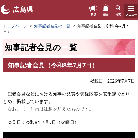
このページの本文へ
重要
防災
検索
メニュー
ペ
トップページ
知事記者会見の一覧
知事記者会見（令和8年7月7
ー
日）
ジ
の
知事記者会見の一覧
先
頭
で
知事記者会見（令和8年7月7日）
す
本
。
文
掲載日
2026年7月7日
記者会見などにおける知事の発表や質疑応答を広報課でとりま
とめ、掲載しています。
なお、〔 〕内は注釈を加えたものです。
会見日：令和8年7月7日（火曜日）