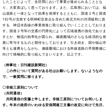
したことによって、全区間において事業が進められることとな
り、大変喜ばしく思っております。また、広島県においては、福
山道路と一体となって効果を発揮するとともに、国道２号と国道
182号が交差する明神町交差点を含めた南北方向の渋滞緩和に資
する、神辺水呑線の事業推進に取り組んでいくこととしておりま
す。国道２号等の交通の円滑化によって広域連携の強化でありま
すとか、物流の効率化が図られ、備後圏域のさらなる経済的な発
展に寄与するものと期待をしております。引き続き、国や福山市
等とも連携をしながら、備後圏域における幹線道路の早期整備に
向けて積極的に取り組んでまいります。以上です。
（幹事社：日刊建設新聞社）
この件について質問がある社はお願いします。ないようなの
で、一般質問に移ります。
〇非核三原則について
（共同通信）
共同通信の安藤と申します。非核三原則についてお伺いしま
す。年末の政府のいわゆる安保関連三文書の改定に向けて先日、