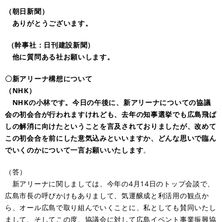
（朝日新聞）
ありがとうございます。
（幹事社：日刊建設新聞）
他に質問ある社お願いします。
〇新アリーナ構想について
（NHK）
NHKの小林です。今日の午後に、新アリーナについての協議
会の初会合が行われますけれども、去年の知事選挙でも広島飛ば
しの解消に向けたということを言及されておりましたが、改めて
この初会合を前にした意気込みといいますか、どんな思いで臨ん
でいくのかについて一言お願いいたします
。
（答）
新アリーナに関しましては、今年の4月14日のトップ会談で、
広島市長の呼びかけもありまして、気運醸成と利活用の観点か
ら、オール広島で取り組んでいくことに、私としても賛同いたし
まして、そしてこの度、協議会に対して広島イベント事業振興協