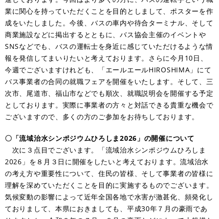
業に関心を持っていただくことを目的としまして、ポスターを作
成をいたしました。今後、バスの車内や待合ターミナル、そして
商業施設などに掲出するとともに、バス協会主催のイベントや
SNSなどでも、バスの運転士を身近に感じていただけるような情
報を発信してまいりたいと考えております。さらに今月10日、
今週でございますけれども、「エールエールHIROSHIMA」にて
バス事業者の合同の就職フェアを開催をいたします。そして、三
次市、尾道市、福山市などでも順次、就職説明会を開催する予定
としております。実際に事業者の方々と対話できる貴重な機会で
ございますので、多くの方のご参加をお待ちしております。
〇「流域治水シンポジウムひろしま2026」の開催について
次に３点目でございます。「流域治水シンポジウムひろしま
2026」を８月３日に開催をしたいと考えております。流域治水
の考え方や重要性について、住民の皆様、そして事業者の皆様に
理解を深めていただくことを目的に実施するものでございます。
気候変動の影響によって近年全国各地で水害が激甚化、頻発化し
ておりまして、本県におきましても、平成30年７月の豪雨であ