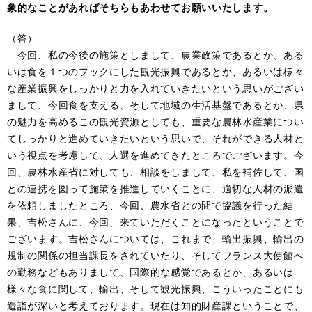
象的なことがあればそちらもあわせてお願いいたします。
（答）
今回、私の今後の施策としまして、農業政策であるとか、ある
いは食を１つのフックにした観光振興であるとか、あるいは様々
な産業振興をしっかりと力を入れていきたいという思いがござい
まして、今回食を支える、そして地域の生活基盤であるとか、県
の魅力を高めるこの観光資源としても、重要な農林水産業につい
てしっかりと進めていきたいという思いで、それができる人材と
いう視点を考慮して、人選を進めてきたところでございます。今
回、農林水産省に対しても、相談をしまして、私を補佐して、国
との連携を図って施策を推進していくことに、適切な人材の派遣
を依頼しましたところ、今回、農水省との間で協議を行った結
果、吉松さんに、今回、来ていただくことになったということで
ございます。吉松さんについては、これまで、輸出振興、輸出の
規制の関係の担当課長をされていたり、そしてフランス大使館へ
の勤務などもありまして、国際的な感覚であるとか、あるいは
様々な食に関して、輸出、そして観光振興、こういったことにも
造詣が深いと考えております。現在は知的財産課ということで、