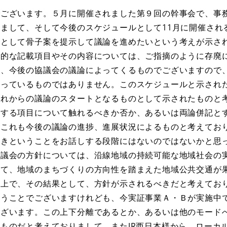
ございます。５月に開催されました第９回の幹事会で、事
まして、そして今後のスケジュールとして11月に開催され
案として骨子案を提示して議論を進めたいという考えが示さ
体的な記載項目やその内容については、ご指摘のように存廃
も、今後の協議会の議論によってくるものでございますので
まっているものではありません。このスケジュールと示され
これからの議論のスタートとなるものとして示されたものと
関する項目について触れるべきか否か、あるいは両論併記と
、これも今後の議論の進捗、進展状況によるものと考えてお
べきということをお話しする段階にはないのではないかと思
協議会の方針については、沿線地域の持続可能な地域社会の
して、地域のまちづくりの方向性を踏まえた地域公共交通が
た上で、その結果として、方針が示されるべきだと考えてお
いうことでございますけれども、今実証事業Ａ・Ｂが実施中
ございます。この上下分離であるとか、あるいは他のモード
ものだと考えておりまして、またJR西日本様から、ローカ