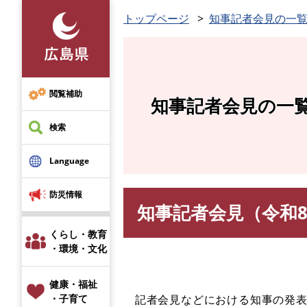
ペ
トップページ
知事記者会見の一
ー
ジ
の
先
頭
閲覧補助
知事記者会見の一
で
す
検索
。
Language
防災情報
知事記者会見（令和8
本
文
くらし・教育
・環境・文化
健康・福祉
記者会見などにおける知事の発表
・子育て