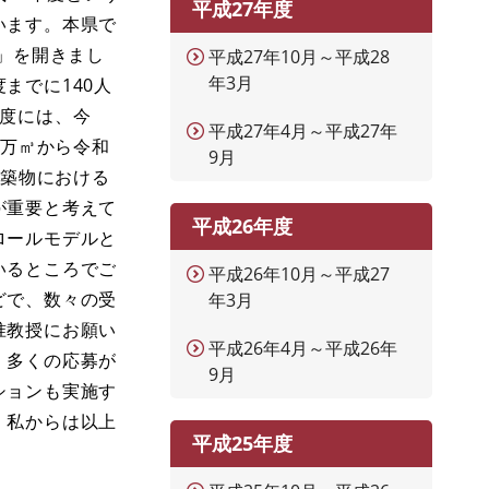
平成27年度
います。本県で
」を開きまし
平成27年10月～平成28
年3月
までに140人
年度には、今
平成27年4月～平成27年
4万㎥から令和
9月
建築物における
が重要と考えて
平成26年度
ロールモデルと
いるところでご
平成26年10月～平成27
どで、数々の受
年3月
准教授にお願い
平成26年4月～平成26年
、多くの応募が
9月
ションも実施す
。私からは以上
平成25年度