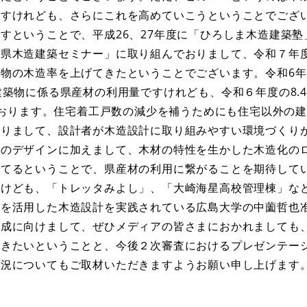
ますけれども、さらにこれを高めていこうということでござ
すということで、平成26、27年度に「ひろしま木造建築塾
県木造建築セミナー」に取り組んでおりまして、令和７年度
物の木造率を上げてきたということでございます。令和6
建築物に係る県産材の利用量ですけれども、令和６年度の8.
しております。住宅着工戸数の減少を補うためにも住宅以外の
ありまして、設計者が木造設計に取り組みやすい環境づくり
築のデザインに加えまして、木材の特性を生かした木造化の
当てるということで、県産材の利用に繋がることを期待して
すけども、「トレッタみよし」、「大崎海星高校管理棟」な
材を活用した木造設計を実践されている広島大学の中薗哲也
醸成に向けまして、ぜひメディアの皆さまにおかれましても
だきたいということと、今後２次審査におけるプレゼンテー
状況についてもご取材いただきますようお願い申し上げます