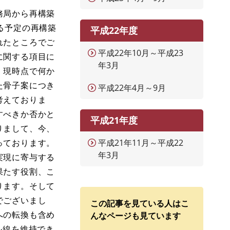
務局から再構築
る予定の再構築
平成22年度
れたところでご
平成22年10月～平成23
に関する項目に
年3月
、現時点で何か
た骨子案につき
平成22年4月～9月
考えておりま
すべきか否かと
平成21年度
りまして、今、
っております。
平成21年11月～平成22
年3月
実現に寄与する
果たす役割、こ
ります。そして
でございまし
この記事を見ている人はこ
への転換も含め
んなページも見ています
ル線を維持でき