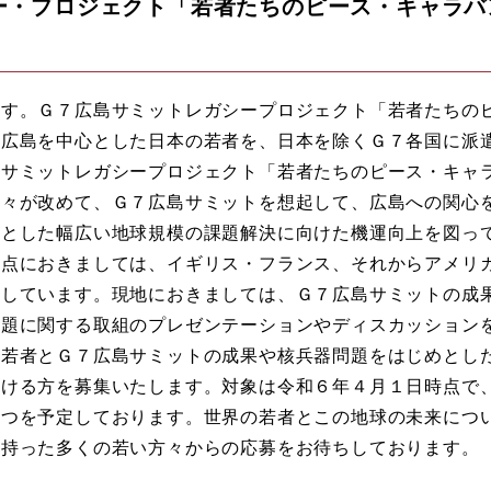
ー・プロジェクト「若者たちのピース・キャラバ
す。Ｇ７広島サミットレガシープロジェクト「若者たちの
。広島を中心とした日本の若者を、日本を除くＧ７各国に派
島サミットレガシープロジェクト「若者たちのピース・キャ
人々が改めて、Ｇ７広島サミットを想起して、広島への関心
めとした幅広い地球規模の課題解決に向けた機運向上を図っ
時点におきましては、イギリス・フランス、それからアメリ
画しています。現地におきましては、Ｇ７広島サミットの成
課題に関する取組のプレゼンテーションやディスカッション
の若者とＧ７広島サミットの成果や核兵器問題をはじめとし
ける方を募集いたします。対象は令和６年４月１日時点で、1
ずつを予定しております。世界の若者とこの地球の未来につ
を持った多くの若い方々からの応募をお待ちしております。