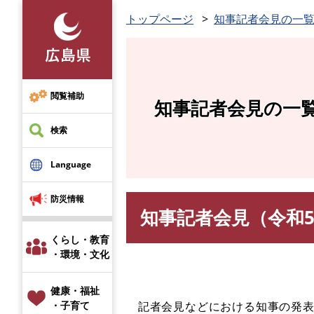
ペ
トップページ
知事記者会見の一
ー
ジ
の
先
頭
閲覧補助
知事記者会見の一
で
す
検索
。
Language
防災情報
知事記者会見（令和5
本
文
くらし・教育
・環境・文化
健康・福祉
​ 記者会見などにおける知事の発
・子育て