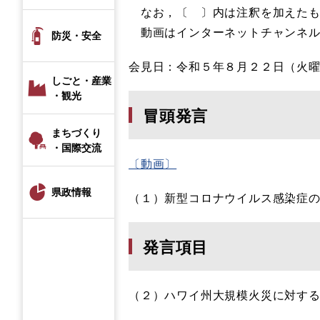
なお，〔 〕内は注釈を加えたも
動画はインターネットチャンネル
防災・安全
会見日：令和５年８月２２日（火
しごと・産業
・観光
冒頭発言
まちづくり
・国際交流
〔動画〕
県政情報
（１）新型コロナウイルス感染症
発言項目
（２）ハワイ州大規模火災に対す