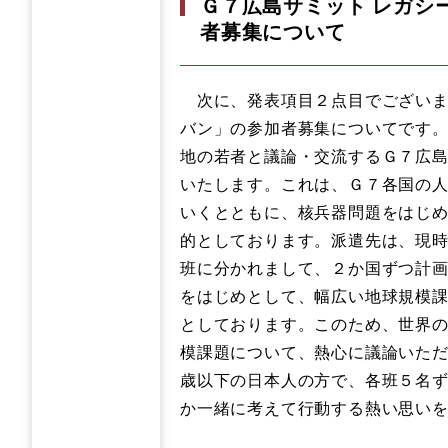
Ｇ７広島サミット レガシ
者募集について
次に、発表項目２点目でございま
バン」の参加者募集についてです
地の若者と議論・交流するＧ７広
いたします。これは、Ｇ７各国の
いくとともに、核兵器問題をはじ
的としております。派遣先は、現
班に分かれまして、２か国ずつ計
をはじめとして、幅広い地球規模
としております。このため、世界
模課題について、熱心に議論いただ
歳以下の日本人の方で、各班５名
か一緒に考えて行動する熱い思い