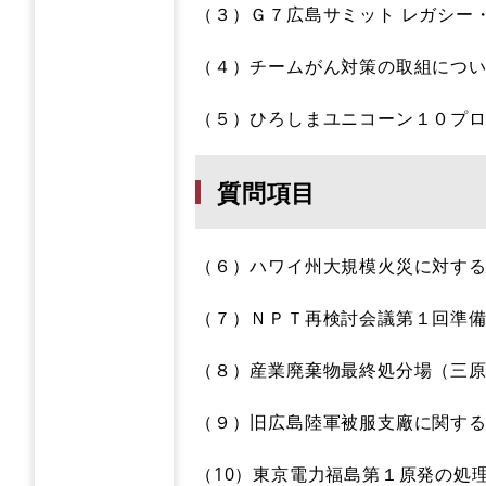
（３）Ｇ７広島サミット レガシー
（４）チームがん対策の取組につ
（５）ひろしまユニコーン１０プ
質問項目
（６）ハワイ州大規模火災に対す
（７）ＮＰＴ再検討会議第１回準
（８）産業廃棄物最終処分場（三
（９）旧広島陸軍被服支廠に関す
（10）東京電力福島第１原発の処