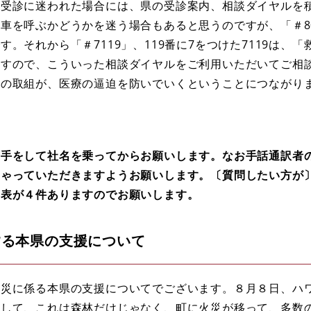
、受診に迷われた場合には、県の受診案内、相談ダイヤルを
車を呼ぶかどうかを迷う場合もあると思うのですが、「＃80
。それから「＃7119」、119番に7をつけた7119は、
ますので、こういった相談ダイヤルをご利用いただいてご相
様の取組が、医療の逼迫を防いでいくということにつながり
手をして社名を乗ってからお願いします。なお手話通訳者
しゃっていただきますようお願いします。〔質問したい方が
発表が４件ありますのでお願いします。
する本県の支援について
災に係る本県の支援についてでございます。８月８日、ハ
まして、これは森林だけじゃなく、町に火災が移って、多数