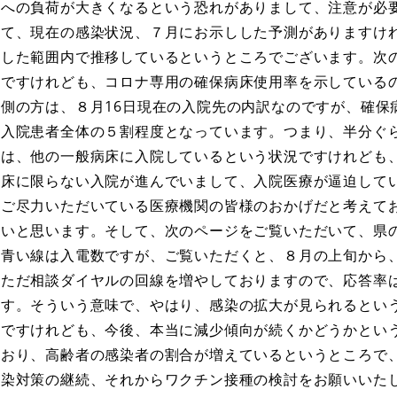
療への負荷が大きくなるという恐れがありまして、注意が必
して、現在の感染状況、７月にお示しした予測がありますけ
定した範囲内で推移しているというところでございます。次
方ですけれども、コロナ専用の確保病床使用率を示している
側の方は、８月16日現在の入院先の内訳なのですが、確保
ナ入院患者全体の５割程度となっています。つまり、半分ぐ
いは、他の一般病床に入院しているという状況ですけれども
病床に限らない入院が進んでいまして、入院医療が逼迫して
にご尽力いただいている医療機関の皆様のおかげだと考えて
たいと思います。そして、次のページをご覧いただいて、県
の青い線は入電数ですが、ご覧いただくと、８月の上旬から
。ただ相談ダイヤルの回線を増やしておりますので、応答率
ます。そういう意味で、やはり、感染の拡大が見られるとい
いですけれども、今後、本当に減少傾向が続くかどうかとい
とおり、高齢者の感染者の割合が増えているというところで
感染対策の継続、それからワクチン接種の検討をお願いいた