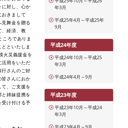
平成25年10月～平成26
々に対し、心か
年3月
におきまして
平成25年4月～平成25年
へ見舞金を贈る
9月
て、経済、教
ところでありま
平成24年度
ことといたしま
模火災義援金を
平成24年10月～平成25
に活用をいただ
年3月
銀行さんのご好
平成24年4月～9月
の皆さんにおか
して、ご支援を
郡と姉妹提携を
平成23年度
を受け付ける予
平成23年10月～平成24
年3月
平成23年4月～9月