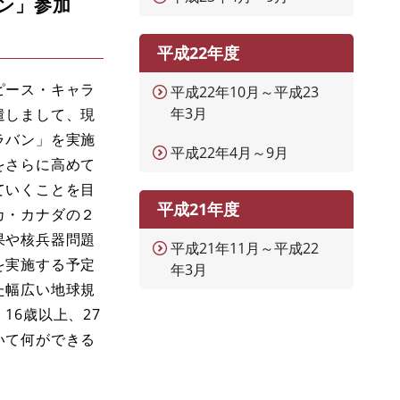
ン」参加
平成22年度
ピース・キャラ
平成22年10月～平成23
年3月
遣しまして、現
ラバン」を実施
平成22年4月～9月
をさらに高めて
ていくことを目
平成21年度
カ・カナダの２
果や核兵器問題
平成21年11月～平成22
を実施する予定
年3月
た幅広い地球規
6歳以上、27
いて何ができる