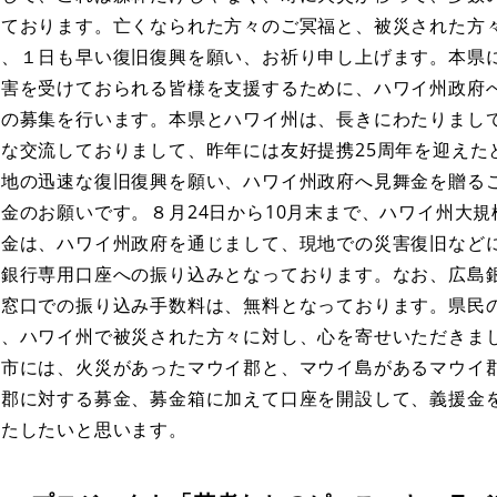
しております。亡くなられた方々のご冥福と、被災された方
に、１日も早い復旧復興を願い、お祈り申し上げます。本県
被害を受けておられる皆様を支援するために、ハワイ州政府
金の募集を行います。本県とハワイ州は、長きにわたりまし
な交流しておりまして、昨年には友好提携25周年を迎えた
現地の迅速な復旧復興を願い、ハワイ州政府へ見舞金を贈る
金のお願いです。８月24日から10月末まで、ハワイ州大規
援金は、ハワイ州政府を通じまして、現地での災害復旧など
島銀行専用口座への振り込みとなっております。なお、広島
の窓口での振り込み手数料は、無料となっております。県民
い、ハワイ州で被災された方々に対し、心を寄せいただきま
山市には、火災があったマウイ郡と、マウイ島があるマウイ
イ郡に対する募金、募金箱に加えて口座を開設して、義援金
いたしたいと思います。