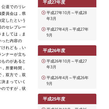
平成27年度
，公道でのリレ
平成27年10月～平成28
織委員会は，県
年3月
決定したという
日のセレブレー
平成27年4月～平成27年
きましては，ま
9月
いった内容の
すけれども，い
平成26年度
ランナーが立ち
のものがあると
平成26年10月～平成27
年3月
か，所要時間，
で，双方で，双
平成26年4月～平成26年
に決まっていく
9月
いのですが，状
平成25年度