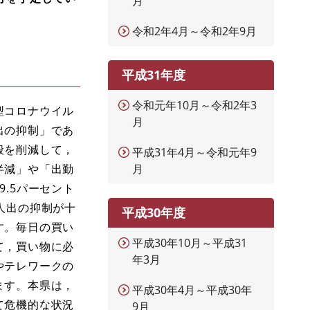
月
令和2年4月～令和2年9月
平成31年度
令和元年10月～令和2年3
型コロナウイル
月
出の抑制」であ
般を削減して，
平成31年4月～令和元年9
半減」や「出勤
月
.5パーセント
人出の抑制が十
平成30年度
す。毎日の買い
平成30年10月～平成31
て，買い物に必
年3月
やテレワークの
ます。本県は，
平成30年4月～平成30年
て危機的な状況
9月