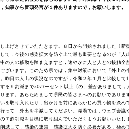
ず，知事から冒頭発言が１件ありますので，お願いします。
し上げさせていただきます。８日から開始されました〔新
まして，今後の感染拡大を防ぐ上で最も重要となるのが「人
休中の人の移動を踏まえますと，速やかに人と人との接触全
がございます。このため県では，集中対策において「外出の
。昨日の人出の状況なのですが，令和２年１月と比較して19
する５割減まで30パーセント以上〔の〕差がありまして，
あります。あらためまして県民の皆さまへのお願いでありま
買いを取り入れたり，出かける前にあらかじめ買う物を決め
を行って，外出を半減してください。職場では，ウェブ会議
〕の７割削減を目標に取り組んでいただくようお願いいたし
を削減して，感染の連鎖，感染拡大を防ぐ必要がある，極め