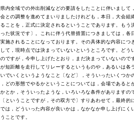
県内全域での外出削減などの要請をしたことに伴いまして
員会との調整を進めてまいりましたけれども，本日，大会組
することを，正式に決定されるということであります。もう
いった状況です〕。これに伴う代替措置につきましては，各
で実施されることになっております。その具体的な内容につ
まして，現時点では決まっていないというところです。どう
なのですが，今申し上げたとおり，まだ決まっていないので
ーが短距離を走行してリレーするというものや，あるいは各
繋いでいくというようなこと〔など〕，そういったいくつか
ち，どの形態でやるかということについては，会場であると
るかとか，そういったような，いろいろな条件がありますの
で〔ということですが，その双方で〕すりあわせて，最終的
点では，どういった内容が良いかは，なかなか申し上げにく
いうことです。