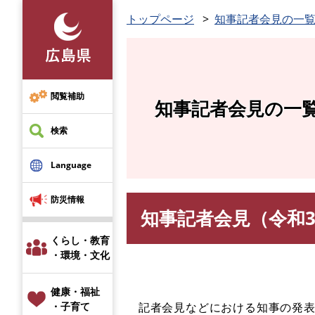
ペ
トップページ
知事記者会見の一
ー
ジ
の
先
頭
閲覧補助
知事記者会見の一
で
す
検索
。
Language
防災情報
知事記者会見（令和3
本
文
くらし・教育
・環境・文化
健康・福祉
記者会見などにおける知事の発表
・子育て