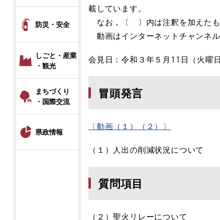
載しています。
なお，〔 〕内は注釈を加えたも
防災・安全
動画はインターネットチャンネル
しごと・産業
会見日：令和３年５月11日（火曜
・観光
冒頭発言
まちづくり
・国際交流
〔動画（１）（２）〕
県政情報
（１）人出の削減状況について
質問項目
（２）聖火リレーについて