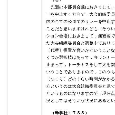
先週の本部員会議におきまして，
ーを中止する方向で，大会組織委
内の全ての公道でのリレーを中止
ことだと思いますけれども〔そう
ション会場におきまして，無観客
だ大会組織委員会と調整中であり
〔代替〕措置が良いかということ
くつか選択肢はあって，各ランナ
止まって，トーチキスをして火を
いうことでありますので，このう
〔つまり〕どのくらい時間がかか
方というのは大会組織委員会と県
というものになりますので，現時
況としてはそういう状況にあると
（幹事社：ＴＳＳ）