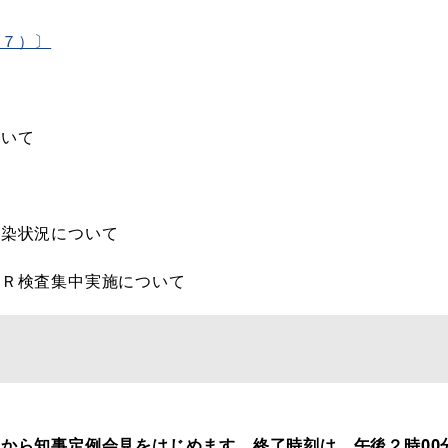
（７）〕
ついて
感染状況について
ＣＲ検査集中実施について
から知事定例会見をはじめます。終了時刻は，午後２時00