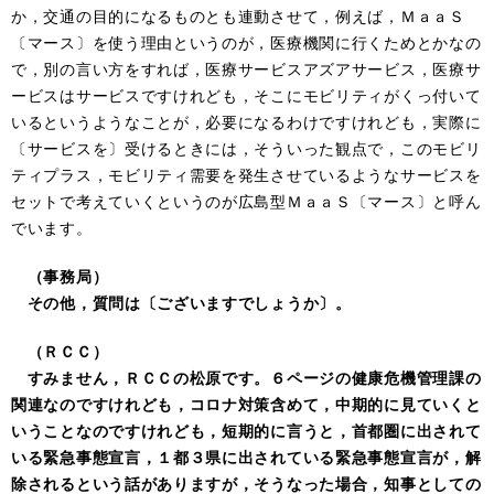
か，交通の目的になるものとも連動させて，例えば，ＭａａＳ
〔マース〕を使う理由というのが，医療機関に行くためとかなの
で，別の言い方をすれば，医療サービスアズアサービス，医療サ
ービスはサービスですけれども，そこにモビリティがくっ付いて
いるというようなことが，必要になるわけですけれども，実際に
〔サービスを〕受けるときには，そういった観点で，このモビリ
ティプラス，モビリティ需要を発生させているようなサービスを
セットで考えていくというのが広島型ＭａａＳ〔マース〕と呼ん
でいます。
（事務局）
その他，質問は〔ございますでしょうか〕。
（ＲＣＣ）
すみません，ＲＣＣの松原です。６ページの健康危機管理課の
関連なのですけれども，コロナ対策含めて，中期的に見ていくと
いうことなのですけれども，短期的に言うと，首都圏に出されて
いる緊急事態宣言，１都３県に出されている緊急事態宣言が，解
除されるという話がありますが，そうなった場合，知事としての