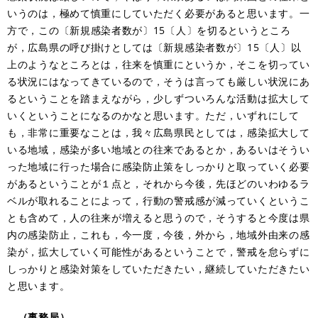
いうのは，極めて慎重にしていただく必要があると思います。一
方で，この〔新規感染者数が〕15〔人〕を切るというところ
が，広島県の呼び掛けとしては〔新規感染者数が〕15〔人〕以
上のようなところとは，往来を慎重にというか，そこを切ってい
る状況にはなってきているので，そうは言っても厳しい状況にあ
るということを踏まえながら，少しずついろんな活動は拡大して
いくということになるのかなと思います。ただ，いずれにして
も，非常に重要なことは，我々広島県民としては，感染拡大して
いる地域，感染が多い地域との往来であるとか，あるいはそうい
った地域に行った場合に感染防止策をしっかりと取っていく必要
があるということが１点と，それから今後，先ほどのいわゆるラ
ベルが取れることによって，行動の警戒感が減っていくというこ
とも含めて，人の往来が増えると思うので，そうすると今度は県
内の感染防止，これも，今一度，今後，外から，地域外由来の感
染が，拡大していく可能性があるということで，警戒を怠らずに
しっかりと感染対策をしていただきたい，継続していただきたい
と思います。
（事務局）