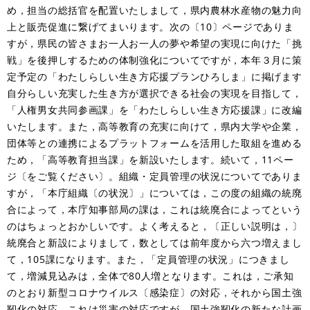
め，担当の総括官を配置いたしまして，県内農林水産物の魅力向
上と販売促進に繋げてまいります。次の〔10〕ページでありま
すが，県民の皆さまお一人お一人の夢や希望の実現に向けた「挑
戦」を後押しするための体制強化についてですが，本年３月に策
定予定の「わたしらしい生き方応援プランひろしま」に掲げます
自分らしい充実した生き方が選択できる社会の実現を目指して，
「人権男女共同参画課」を「わたしらしい生き方応援課」に改編
いたします。また，高等教育の充実に向けて，県内大学や企業，
団体等との連携によるプラットフォームを活用した取組を進める
ため，「高等教育担当課」を新設いたします。続いて，11ペー
ジ〔をご覧ください〕。組織・定員管理の状況についてでありま
すが，「本庁組織〔の状況〕」については，この度の組織の統廃
合によって，本庁知事部局の課は，これは統廃合によってという
のはちょっとおかしいです。よく考えると，〔正しい説明は，〕
統廃合と新設によりまして，数としては前年度から六つ増えまし
て，105課になります。また，「定員管理の状況」につきまし
て，増減見込みは，全体で80人増となります。これは，ご承知
のとおり新型コロナウイルス〔感染症〕の対応，それから国土強
靭化の対応，これは災害の対応ですが，国土強靭化の新たな計画