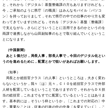
と，それから〔デジタル〕基盤整備課の方もありますけれども，
今，ご承知のように県庁〔の職員〕はみんなモバイル〔パソコ
ン〕を持っておりまして，それで県庁の中での仕事のやり方も変
わってきていますけれども，それを〔デジタル〕基盤〔整備課〕
で支えながら，さらにどういうことに活用できるのかというのを
両課で連携しながら山田副知事のもとで取り組んでいくというこ
とになります。
（中国新聞）
あと１個だけ，局長人事，部長人事で，今回のデジタル化とい
うのを進めるために，配置とかで狙いがあればお願いします。
（知事）
局長とか総括官クラス〔の人事〕というところは，大きく変わ
らないというか，我々〔は〕元々，ＣＩＯを総括官クラスで外部
人材を配置しているということでありますので，それからＤＸ担
当の総括官，これまでもすでに配置しているということはありま
す。基本的には，そういう枠というか，〔これまでの対応の〕中
で，重要なことは，従来の行政の中の中身〔を変えていく〕，こ