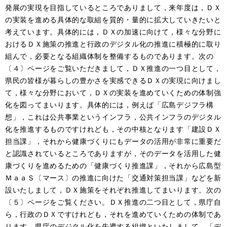
発展の実現を目指しているところでありまして，来年度は，ＤＸ
の実装を進める具体的な取組を質的・量的に拡大していきたいと
考えています。具体的には，ＤＸの加速に向けて，様々な分野に
おけるＤＸ施策の推進と行政のデジタル化の推進に積極的に取り
組んで，必要となる組織体制を整備するものであります。次の
〔４〕ページをご覧いただきまして，ＤＸ推進の一つ目として，
県民の皆様が暮らしの豊かさを実感できるＤＸの実現に向けまし
て，様々な分野において，ＤＸの実装を進めていくための体制強
化を図ってまいります。具体的には，例えば「広島デジフラ構
想」，これは公共事業というインフラ，公共インフラのデジタル
化を推進するものですけれども，その中核となります「建設ＤＸ
担当課」，それから健康づくりにもデータの活用が非常に重要だ
と認識されているところでありますが，そのデータを活用した健
康づくりを進めるための「健康づくり推進課」，それから広島型
ＭａａＳ〔マース〕の推進に向けた「交通対策担当課」などを新
設いたしまして，ＤＸ施策をそれぞれ推進してまいります。次の
〔５〕ページをご覧ください。ＤＸ推進の二つ目として，県庁自
ら，行政のＤＸですけれども，それを進めていくための体制であ
ります。県庁のデジタル化を先導する組織といたしまして，「デ