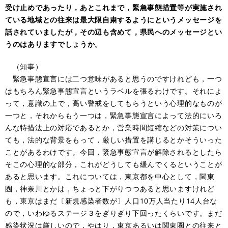
受け止めであったり，あとこれまで，緊急事態措置等が実施され
ている地域との往来は最大限自粛するようにというメッセージを
話されていましたが，その辺も含めて，県民へのメッセージとい
うのはありますでしょうか。
（知事）
緊急事態宣言には二つ意味があると思うのですけれども，一つ
はもちろん緊急事態宣言というラベルを張るわけです。それによ
って，意識の上で，高い警戒をしてもらうという心理的なものが
一つと，それからもう一つは，緊急事態宣言によって法的にいろ
んな特措法上の対応であるとか，営業時間短縮などの対策につい
ても，法的な背景をもって，厳しい措置を講じるとかそういった
ことがあるわけです。今回，緊急事態宣言が解除されるとしたら
そこの心理的な部分，これがどうしても緩んでくるということが
あると思います。これについては，東京都を中心として，関東
圏，神奈川とかは，ちょっと下がりつつあると思いますけれど
も，東京はまだ〔新規感染者数が〕人口10万人当たり14人台な
ので，いわゆるステージ３をぎりぎり下回ったくらいです。まだ
感染状況は厳しいので，やはり，東京あるいは関東圏との往来と