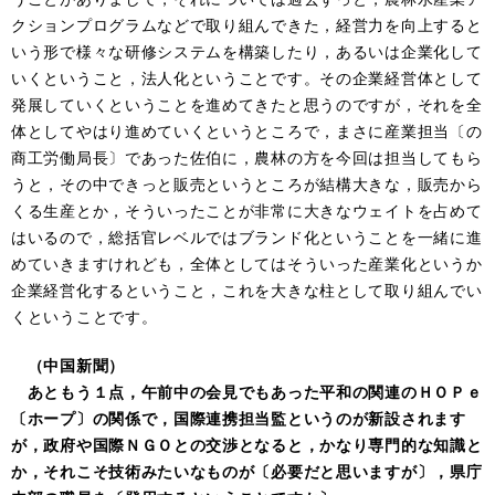
クションプログラムなどで取り組んできた，経営力を向上すると
いう形で様々な研修システムを構築したり，あるいは企業化して
いくということ，法人化ということです。その企業経営体として
発展していくということを進めてきたと思うのですが，それを全
体としてやはり進めていくというところで，まさに産業担当〔の
商工労働局長〕であった佐伯に，農林の方を今回は担当してもら
うと，その中できっと販売というところが結構大きな，販売から
くる生産とか，そういったことが非常に大きなウェイトを占めて
はいるので，総括官レベルではブランド化ということを一緒に進
めていきますけれども，全体としてはそういった産業化というか
企業経営化するということ，これを大きな柱として取り組んでい
くということです。
（中国新聞）
あともう１点，午前中の会見でもあった平和の関連のＨＯＰｅ
〔ホープ〕の関係で，国際連携担当監というのが新設されます
が，政府や国際ＮＧＯとの交渉となると，かなり専門的な知識と
か，それこそ技術みたいなものが〔必要だと思いますが〕，県庁