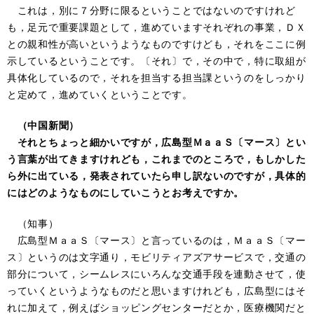
これは，別に７分野に限るということではないのですけれど
も，足元で重要課題として，進めていますそれぞれの事業，ＤＸ
との親和性が高いというようなものですけども，それをここに例
示しているということです。〔それ〕で，その中で，特に取組が
具体化しているので，それを担当する担当課というのをしっかり
と定めて，進めていくということです。
（中国新聞）
それとちょっと細かいですが，広島型ＭａａＳ〔マース〕とい
う言葉が出てきますけれども，これまでのところで，もしかした
ら外に出ている，発表されていたら申し訳ないのですが，具体的
にはどのようなものにしていこうとお考えですか。
（知事）
広島型ＭａａＳ〔マース〕と言っているのは，ＭａａＳ〔マー
ス〕というのは文字通り，モビリティアズアサービスで，交通の
部分について，シームレスにいろんな交通手段を連動させて，使
っていくというようなものだと思いますけれども，広島型にはそ
れに加えて，例えばショッピングセンターだとか，医療機関だと