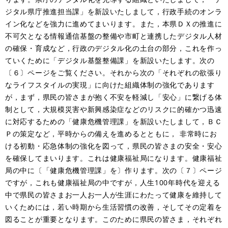
ジタル県庁推進担当課」を新設いたしまして，行政手続のオンラ
イン化などを強力に進めてまいります。また，本県ＤＸの推進に
不可欠となる情報通信基盤の整備や市町と連携したデジタル人材
の確保・育成など，行政のデジタル化の土台の部分，これを作っ
ていくために「デジタル基盤整備課」を新設いたします。次の
〔６〕ページをご覧ください。それから次の「それぞれの欲張り
なライフスタイルの実現」に向けた組織体制の強化であります
が，まず，県民の皆さまが抱く不安を軽減し「安心」に繋げる体
制として，大規模災害や新興感染症などのリスクに的確かつ迅速
に対応するための「健康危機管理課」を新設いたしまして，ＢＣ
Ｐの策定など，平時からの備えを進めるとともに， 非常時にお
ける初動・応急体制の強化を図って，県民の皆さまの安全・安心
を確保してまいります。これは健康福祉局になります。健康福祉
局の中に〔「健康危機管理課」を〕作ります。次の〔７〕ページ
ですが，これも健康福祉局の中ですが，人生100年時代を迎える
中で県民の皆さまお一人お一人が生涯にわたって健康を維持して
いくためには，若い時期から生活習慣の改善，そしてその定着を
図ることが重要となります。このために県民の皆さま，それぞれ