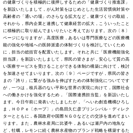
の健康づくりを積極的に後押しするための「健康づくり推進課」
を新設いたしまして，がん対策をはじめとした生活習慣病対策や
高齢者の「通いの場」のさらなる拡大など，健康づくりの取組，
それから，県内企業と連携して健康経営の拡大，こういったこと
に積極的に取り組んでまいりたいと考えております。次の〔８〕
ページになりますが，高度医療，あるいは専門医療などの医療機
能の強化や地域への医師派遣の体制づくりを検討していくため
に，担当の総括官を配置いたします。それと共に「医療機能強化
担当課」を新設いたしまして，県民の皆さまが，安心して質の高
い医療サービスを受けることができる体制の構築に向けて，検討
を加速させてまいります。次の〔９〕ページですが，県民の皆さ
まの「誇り」に繋がる強みを伸ばすための体制強化についてです
が，一つは，核兵器のない平和な世界の実現に向けて，国際社会
への働きかけを強化するため，「国際連携担当監」を新設いたし
ます。今日午前に発表いたしましたが，「へいわ創造機構ひろし
ま，ＨＯＰｅ〔ホープ〕」の島田久仁彦プリンシパル・ディレク
ターとともに，各国政府や国際ＮＧＯなどとの交渉を進めてまい
ります。また，農林水産局に比婆牛，あるいは瀬戸内の地魚な
ど，牡蠣，レモンに続く農林水産物のブランド戦略を構築するた