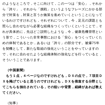
のようなところで，そこに向けて，この一つは「安心」，それか
ら「誇り」，それから「挑戦」というようなフレーズにかかる部
分で対策を，対策と言うか施策を進めていくということになって
いるわけですけれども，それぞれについて，今，足元の課題とも
照らし合わせながら必要な組織をつくっていくということで，そ
れが具体的に，先ほどご説明したような，今，健康危機管理とい
う形で，こういった非常事態における「安心」をつくっていくた
めの体制であるとか，あるいは「誇り」の部分です。被爆75年
を契機として，新たな取組の強化ということをやっていますの
で，それに合わせたような組織体制の強化などを行っていると，
そういうことであります。
（中国新聞）
もう１点，４ページなのですけれども，ＤＸの点で，７項目Ｄ
Ｘを掲げていると思うのですけれども，ＤＸを推進する分野とし
てこちらを抽出されている，その狙いや背景，経緯があれば教え
てください。
（知事）