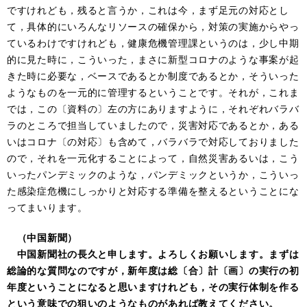
ですけれども，残ると言うか，これは今，まず足元の対応とし
て，具体的にいろんなリソースの確保から，対策の実施からやっ
ているわけですけれども，健康危機管理課というのは，少し中期
的に見た時に，こういった，まさに新型コロナのような事案が起
きた時に必要な，ベースであるとか制度であるとか，そういった
ようなものを一元的に管理するということです。それが，これま
では，この〔資料の〕左の方にありますように，それぞれバラバ
ラのところで担当していましたので，災害対応であるとか，ある
いはコロナ〔の対応〕も含めて，バラバラで対応しておりました
ので，それを一元化することによって，自然災害あるいは，こう
いったパンデミックのような，パンデミックというか，こういっ
た感染症危機にしっかりと対応する準備を整えるということにな
ってまいります。
（中国新聞）
中国新聞社の長久と申します。よろしくお願いします。まずは
総論的な質問なのですが，新年度は総〔合〕計〔画〕の実行の初
年度ということになると思いますけれども，その実行体制を作る
という意味での狙いのようなものがあれば教えてください。