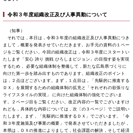
令和３年度組織改正及び人事異動について
（知事）
それでは，本日は，令和３年度の組織改正及び人事異動につき
まして，概要を発表させていただきます。お手元の資料の１ペー
ジをご覧ください。今回の組織改正は，令和３年度にスタートい
たします「安心 誇り 挑戦 ひろしまビジョン」の目指す姿を実現
するため， 必要な組織体制を整備して，新たな広島県づくりに
向けた第一歩を踏み出すものであります。組織改正のポイント
は，２点ほどございます。まず，１点目は，「先駆的に推進する
ＤＸ」を展開するための組織体制の拡充と「それぞれの欲張りな
ライフスタイルの実現」 に向けた組織体制の強化でございま
す。２ページ目をご覧ください。改正内容の一覧でございますけ
れども，具体的な内容については，次〔の３ページ〕でご説明い
たします。まず，「先駆的に推進するＤＸ」でございます。「令
和３年度施策及び事業の概要」で発表させていただきましたが，
本県は，ＤＸの推進によりまして，社会課題の解決，そして経済