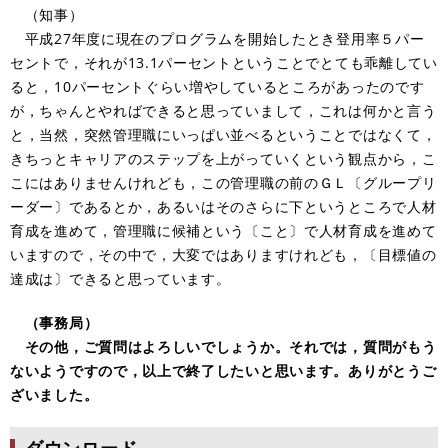
（知事）
平成27年度に現在のプログラムを開始したとき登用率５パー
セントで，それが13.1パーセントということでとても乖離してい
ると，10パーセントぐらい増やしているところがあったのです
が，ちゃんとやればできると思っていまして，これは何かと言う
と，当然，突然管理職にいっぱい並べるということではなくて，
きちっとキャリアのステップを上がっていくという観点から，こ
こにはありませんけれども，この管理職の前のＧＬ〔グループリ
ーダー〕であるとか，あるいはそのさらに下というところで人材
育成を進めて，管理職に候補という〔こと〕で人材育成を進めて
いますので，その中で，大変ではありますけれども，〔目標値の
達成は〕できると思っています。
（事務局）
その他，ご質問はよろしいでしょうか。それでは，質問がもう
ないようですので，以上で終了したいと思います。ありがとうご
ざいました。
ダウンロード