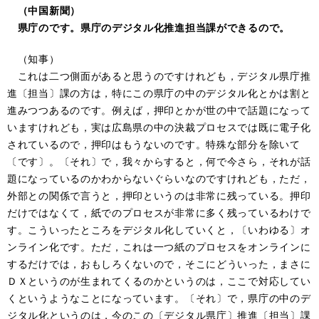
（中国新聞）
県庁のです。県庁のデジタル化推進担当課ができるので。
（知事）
これは二つ側面があると思うのですけれども，デジタル県庁推
進〔担当〕課の方は，特にこの県庁の中のデジタル化とかは割と
進みつつあるのです。例えば，押印とかが世の中で話題になって
いますけれども，実は広島県の中の決裁プロセスでは既に電子化
されているので，押印はもうないのです。特殊な部分を除いて
〔です〕。〔それ〕で，我々からすると，何で今さら，それが話
題になっているのかわからないぐらいなのですけれども，ただ，
外部との関係で言うと，押印というのは非常に残っている。押印
だけではなくて，紙でのプロセスが非常に多く残っているわけで
す。こういったところをデジタル化していくと，〔いわゆる〕オ
ンライン化です。ただ，これは一つ紙のプロセスをオンラインに
するだけでは，おもしろくないので，そこにどういった，まさに
ＤＸというのが生まれてくるのかというのは，ここで対応してい
くというようなことになっています。〔それ〕で，県庁の中のデ
ジタル化というのは，今のこの〔デジタル県庁〕推進〔担当〕課