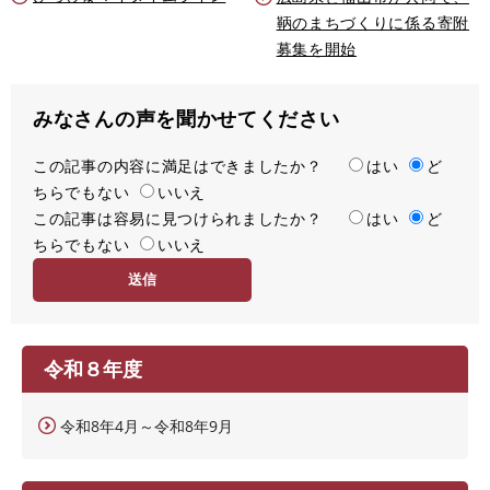
鞆のまちづくりに係る寄附
募集を開始
みなさんの声を聞かせてください
この記事の内容に満足はできましたか？
満
はい
ど
ちらでもない
足
いいえ
この記事は容易に見つけられましたか？
度
容
はい
ど
ちらでもない
易
いいえ
度
令和８年度
令和8年4月～令和8年9月