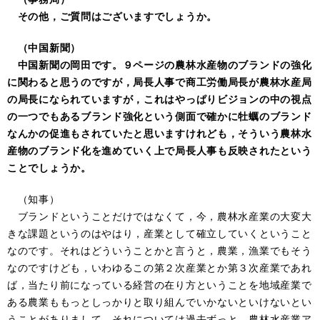
その他，ご質問はございますでしょうか。
（中国新聞）
中国新聞の岡田です。９ページの農林水産物のブランドの強化
に関わると思うのですが，局長人事で商工労働局長が農林水産局
の局長になられていますが，これはやっぱりビジョンの中の視点
の一つでもあるブランド強化という側面で確かに牡蠣のブランド
なんかの促進もされていたと思いますけれども，そういう農林水
産物のブランド化を進めていく上で局長人事も反映されたという
ことでしょうか。
（知事）
ブランドということだけではなくて，今，農林水産業の大変大
きな課題というのはやはり，産業として確立していくということ
なのです。それはどういうことかと言うと，農業，漁業でもそう
なのですけども，いわゆるこの第２次産業とか第３次産業であれ
ば，当たり前になっている経営の在り方ということを地域産業で
ある農業ももっとしっかりと取り組んでいかないといけないとい
うことがありまして，それについては過去ずっと，農林水産業ア