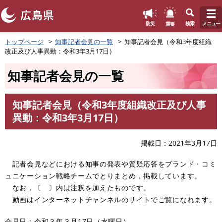
このページの本文へ
重要
防災
検索
メニュー
ペ
トップページ
知事記者会見の一覧
知事記者会見（令和3年度組織
ー
改正及び人事異動：令和3年3月17日）
ジ
の
知事記者会見の一覧
先
頭
で
知事記者会見（令和3年度組織改正及び人事
す
本
異動：令和3年3月17日）
。
文
掲載日
2021年3月17日
記者会見などにおける知事の発表や質疑応答をブランド・コミ
ュニケーション戦略チームでとりまとめ，掲載しています。
なお，〔 〕内は注釈を加えたものです。
動画はインターネットチャンネルのサイトでご覧になれます。
会見日：令和３年３月17日（水曜日）