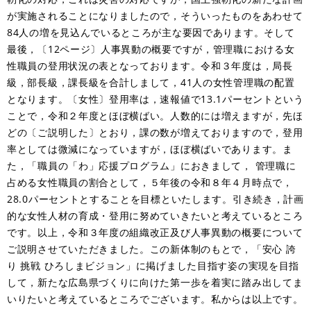
が実施されることになりましたので，そういったものをあわせて
84人の増を見込んでいるところが主な要因であります。そして
最後，〔12ページ〕人事異動の概要ですが，管理職における女
性職員の登用状況の表となっております。令和３年度は，局長
級，部長級，課長級を合計しまして，41人の女性管理職の配置
となります。〔女性〕登用率は，速報値で13.1パーセントという
ことで，令和２年度とほぼ横ばい。人数的には増えますが，先ほ
どの〔ご説明した〕とおり，課の数が増えておりますので，登用
率としては微減になっていますが，ほぼ横ばいであります。ま
た，「職員の「わ」応援プログラム」におきまして， 管理職に
占める女性職員の割合として，５年後の令和８年４月時点で，
28.0パーセントとすることを目標といたします。引き続き，計画
的な女性人材の育成・登用に努めていきたいと考えているところ
です。以上，令和３年度の組織改正及び人事異動の概要について
ご説明させていただきました。この新体制のもとで，「安心 誇
り 挑戦 ひろしまビジョン」に掲げました目指す姿の実現を目指
して，新たな広島県づくりに向けた第一歩を着実に踏み出してま
いりたいと考えているところでございます。私からは以上です。