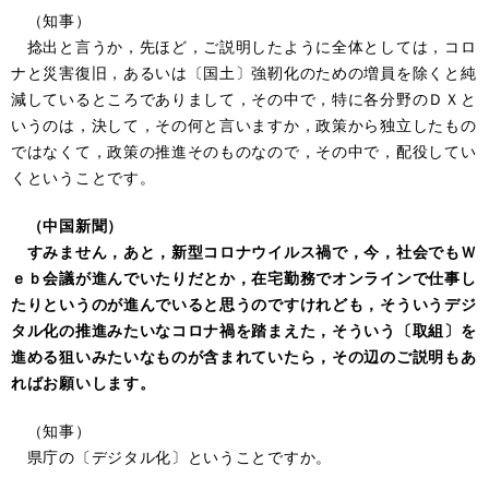
（知事）
捻出と言うか，先ほど，ご説明したように全体としては，コロ
ナと災害復旧，あるいは〔国土〕強靭化のための増員を除くと純
減しているところでありまして，その中で，特に各分野のＤＸと
いうのは，決して，その何と言いますか，政策から独立したもの
ではなくて，政策の推進そのものなので，その中で，配役してい
くということです。
（中国新聞）
すみません，あと，新型コロナウイルス禍で，今，社会でもＷ
ｅｂ会議が進んでいたりだとか，在宅勤務でオンラインで仕事し
たりというのが進んでいると思うのですけれども，そういうデジ
タル化の推進みたいなコロナ禍を踏まえた，そういう〔取組〕を
進める狙いみたいなものが含まれていたら，その辺のご説明もあ
ればお願いします。
（知事）
県庁の〔デジタル化〕ということですか。