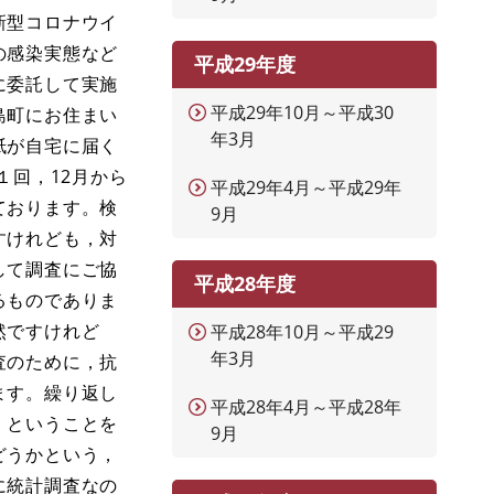
新型コロナウイ
の感染実態など
平成29年度
に委託して実施
平成29年10月～平成30
島町にお住まい
年3月
紙が自宅に届く
１回，12月から
平成29年4月～平成29年
ております。検
9月
すけれども，対
して調査にご協
平成28年度
るものでありま
然ですけれど
平成28年10月～平成29
年3月
査のために，抗
ます。繰り返し
平成28年4月～平成28年
，ということを
9月
どうかという，
に統計調査なの