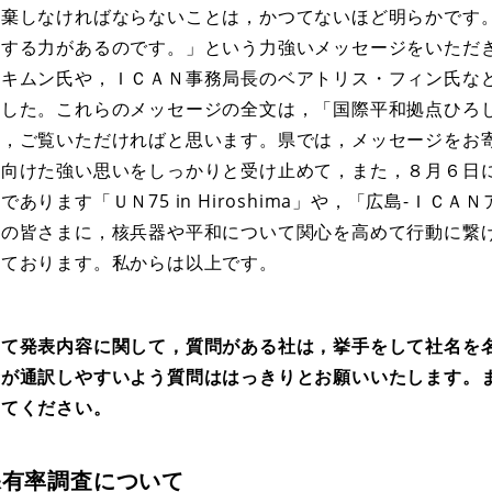
放棄しなければならないことは，かつてないほど明らかです
壊する力があるのです。」という力強いメッセージをいただ
・キムン氏や，ＩＣＡＮ事務局長のベアトリス・フィン氏な
ました。これらのメッセージの全文は，「国際平和拠点ひろ
ひ，ご覧いただければと思います。県では，メッセージをお
に向けた強い思いをしっかりと受け止めて，また，８月６日
ります「ＵＮ75 in Hiroshima」や，「広島-ＩＣＡ
くの皆さまに，核兵器や平和について関心を高めて行動に繋
えております。私からは以上です。
て発表内容に関して，質問がある社は，挙手をして社名を
者が通訳しやすいよう質問ははっきりとお願いいたします。
してください。
保有率調査について