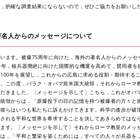
と，的確な調査結果にならないので，ぜひご協力をお願いし
著名人からのメッセージについて
います。被爆75周年に向けた，海外の著名人からのメッセ
今年，核兵器廃絶に向けた国際的な機運を高めて，賛同者を
100年を展望し，これからの広島に求める役割・期待する
す。この度，バラク・オバマ前米国大統領，それからローマ
ただきました。〔メッセージを示して〕こちら，これがオバ
大統領からは，「原爆投下の日の記憶を持つ被爆者の方々と
。彼らはいつも私たちに訴えかけてきます。科学の進歩が破
用される平和な世界を希求することを決してあきらめてはな
ります。〔メッセージを示して〕それからローマ教皇のメッ
らは，「平和と繁栄を築くためには，すべての人々が兵器を