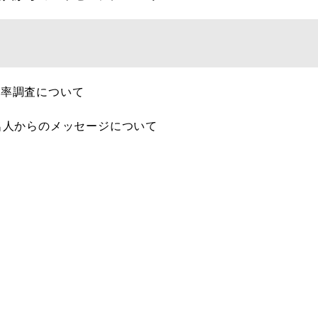
有率調査について
名人からのメッセージについて
て
て
て