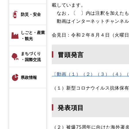
載しています。
なお，〔 〕内は注釈を加えたも
防災・安全
動画はインターネットチャンネル
しごと・産業
会見日：令和２年８月４日（火曜
・観光
冒頭発言
まちづくり
・国際交流
〔動画（１）（２）（３）（４）
県政情報
（１）新型コロナウイルス抗体保
発表項目
（２）被爆75周年に向けた海外著