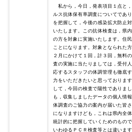
私から，今日，発表項目１点と，
ルス抗体保有率調査についてであ
を把握して，今後の感染拡大防止
いたします。この抗体検査は，県
の方を対象に実施いたします。住
ことになります。対象となられた方
２月にかけて１回，計３回，無料
査の実施に当たりましては，受付
応するスタッフの体調管理も徹底
力をいただきたいと思っておりま
して，今回の検査で陽性でありま
も，収集しましたデータの個人情
体調査のご協力の案内が届いた皆
になりますけども，これは県内全
統計的に把握していくためのもの
いわゆるＰＣＲ検査等とは違いま