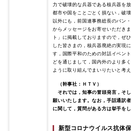
力で破壊的な兵器である核兵器を
都市や国をことごとく損ない，破
以外にも，前国連事務総長のバン
からメッセージをお寄せいただき
ト」に掲載しておりますので，ぜ
した皆さまの，核兵器廃絶の実現
す，国際平和のための対話イベントであ
どを通じまして，国内外のより多
ように取り組んでまいりたいと考
（幹事社：ＨＴＶ）
それでは，知事の冒頭発言，そし
願いいたします。なお，手話通訳
に関して，質問がある方は挙手を
新型コロナウイルス抗体