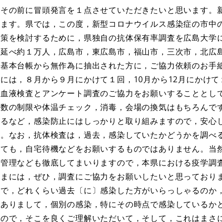
その前に冒頭発言を１点させていただきたいと思います。
ります。県では，この度，新型コロナウイルス感染症の市中
対策を検討するために，県独自の抗体保有率調査を広島大学
内延べ約１万人，広島市，東広島市，福山市，三次市，北広
民基本台帳から無作為に抽出された方に，ご協力依頼のお手
には，８月から９月にかけて１回，10月から12月にかけて
の血液検査とアンケート調査のご協力をお願いすることとし
人数の制限や体温チェック，消毒，会場の換気はもちろんで
するなど，感染防止にはしっかりと取り組みますので，安心
す。なお，抗体検査は，過去，感染していたかどうかを調べ
しても，自宅待機などをお願いするものではありません。当
報管理なども徹底してまいりますので，本県における疫学調
さまには，ぜひ，調査にご協力をお願いしたいと思っており
体で，どれくらい過去〔に〕感染した方がいらっしゃるのか
でありまして，個別の感染，特にその時点で感染しているか
すので，そこを良くご理解いただいて，そして，これはまさ