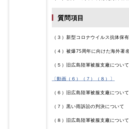
質問項目
（３）新型コロナウイルス抗体保
（４）被爆75周年に向けた海外著
（５）旧広島陸軍被服支廠につい
〔動画（６）（７）（８）〕
（６）旧広島陸軍被服支廠につい
（７）黒い雨訴訟の判決について
（８）旧広島陸軍被服支廠につい