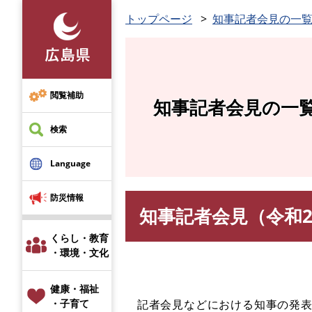
ペ
トップページ
知事記者会見の一
ー
ジ
の
先
頭
閲覧補助
知事記者会見の一
で
す
検索
。
Language
防災情報
知事記者会見（令和2
本
文
くらし・教育
・環境・文化
健康・福祉
記者会見などにおける知事の発表
・子育て