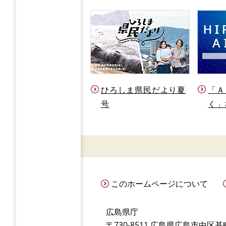
ひろしま県民だより夏
「Ａ
号
く」
このホームページについて
広島県庁
〒730-8511 広島県広島市中区基町