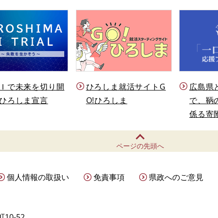
Ｉで未来を切り開
ひろしま就活サイトG
広島県
ひろしま宣言
O!ひろしま
で、鞆
係る寄
ページの先頭へ
個人情報の取扱い
免責事項
県政へのご意見
10-52