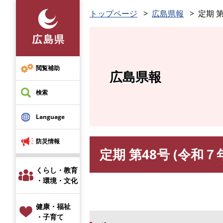
ペ
トップページ
広島県報
定期 第
ー
ジ
の
先
頭
閲覧補助
広島県報
で
す
検索
。
Language
防災情報
定期 第48号 (令和７
本
文
くらし・教育
・環境・文化
健康・福祉
・子育て