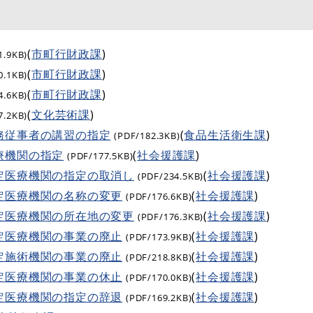
(
市町行財政課
)
1.9KB)
(
市町行財政課
)
0.1KB)
(
市町行財政課
)
4.6KB)
(
文化芸術課
)
7.2KB)
務従事者の講習の指定
(
食品生活衛生課
)
(PDF/182.3KB)
療機関の指定
(
社会援護課
)
(PDF/177.5KB)
定医療機関の指定の取消し
(
社会援護課
)
(PDF/234.5KB)
定医療機関の名称の変更
(
社会援護課
)
(PDF/176.6KB)
定医療機関の所在地の変更
(
社会援護課
)
(PDF/176.3KB)
定医療機関の事業の廃止
(
社会援護課
)
(PDF/173.9KB)
定施術機関の事業の廃止
(
社会援護課
)
(PDF/218.8KB)
定医療機関の事業の休止
(
社会援護課
)
(PDF/170.0KB)
定医療機関の指定の辞退
(
社会援護課
)
(PDF/169.2KB)