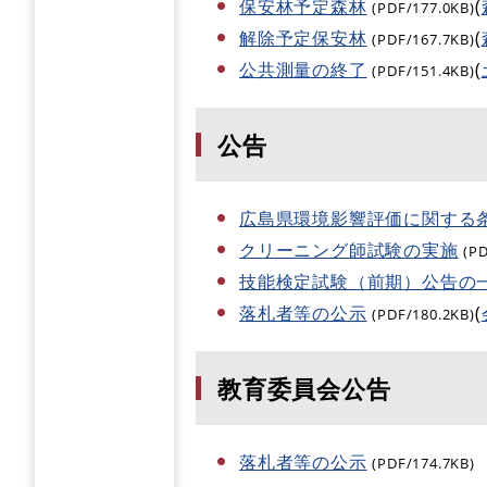
保安林予定森林
(
(PDF/177.0KB)
解除予定保安林
(
(PDF/167.7KB)
公共測量の終了
(
(PDF/151.4KB)
公告
広島県環境影響評価に関する
クリーニング師試験の実施
(P
技能検定試験（前期）公告の
落札者等の公示
(
(PDF/180.2KB)
教育委員会公告
落札者等の公示
(PDF/174.7KB)