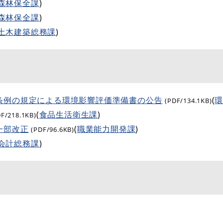
森林保全課
)
森林保全課
)
土木建築総務課
)
条例の規定による環境影響評価準備書の公告
(
(PDF/134.1KB)
(
食品生活衛生課
)
DF/218.1KB)
一部改正
(
職業能力開発課
)
(PDF/96.6KB)
会計総務課
)