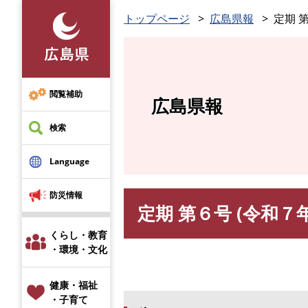
ペ
トップページ
広島県報
定期 第
ー
ジ
の
先
頭
閲覧補助
広島県報
で
す
検索
。
Language
防災情報
定期 第６号 (令和７年
本
文
くらし・教育
・環境・文化
健康・福祉
・子育て