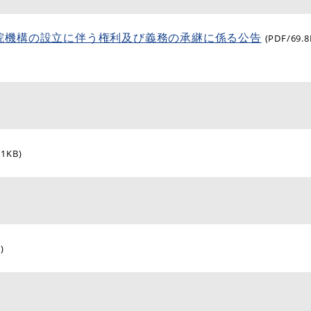
院機構の設立に伴う権利及び義務の承継に係る公告
(PDF/69.8
.1KB)
)