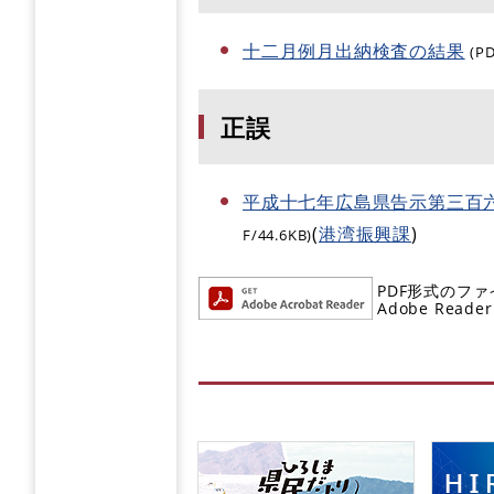
十二月例月出納検査の結果
(P
正誤
平成十七年広島県告示第三百
(
港湾振興課
)
F/44.6KB)
PDF形式のファ
Adobe R