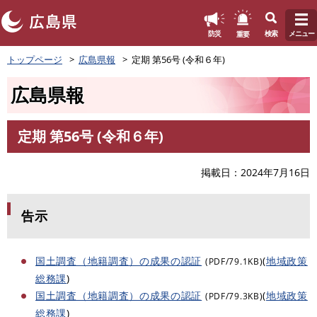
このページの本文へ
重要
防災
検索
メニュー
ペ
トップページ
広島県報
定期 第56号 (令和６年)
ー
ジ
広島県報
の
先
頭
定期 第56号 (令和６年)
で
本
す
文
。
掲載日
2024年7月16日
告示
国土調査（地籍調査）の成果の認証
(
地域政策
(PDF/79.1KB)
総務課
)
国土調査（地籍調査）の成果の認証
(
地域政策
(PDF/79.3KB)
総務課
)