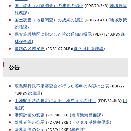
国土調査（地籍調査）の成果の認証
(
地域政策
(PDF/79.3KB)
総務課
)
国土調査（地籍調査）の成果の認証
(
地域政策
(PDF/79.4KB)
総務課
)
保安施設地区に指定した旨の通知の掲示
(
森
(PDF/124.6KB)
林保全課
)
道路の区域変更
(
道路河川管理課
)
(PDF/107.0KB)
公告
広島県行政不服審査会が行った答申の内容の公表
(PDF/27
(
総務課
)
4.9KB)
土地収用法の規定による土地立入りの許可
(
用
(PDF/82.4KB)
地課
)
港湾計画の変更
(
港湾漁港整備課
)
(PDF/98.3KB)
落札者等の公示
(
デジタル基盤整備課
)
(PDF/94.8KB)
落札者等の公示
(
税務課
)
(PDF/91.9KB)