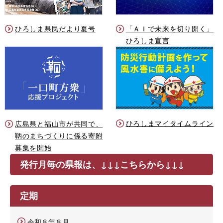
ひろしま県民だより夏号
「ＡＩで未来を切り開く」
ひろしま宣言
ひろしまマイタイムライン
広島県と福山市が共同で、
鞆のまちづくりに係る寄附
募集を開始
発行月毎の県報は、↓↓↓こちらから↓↓↓
定期
令和８年８月