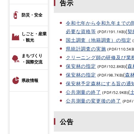
告示
防災・安全
令和七年から令和九年までの
必要な資格等
(
契
(PDF/191.1KB)
しごと・産業
国土調査（地籍調査）の指定
・観光
県統計調査の実施
(PDF/110.5KB
まちづくり
クリーニング師の研修及び業
・国際交流
保安林の指定
(
森
(PDF/102.8KB)
保安林の指定
(
森
(PDF/98.7KB)
県政情報
保安林予定森林にする旨の通
公共測量の終了
(
(PDF/52.9KB)
公共測量の変更後の終了
(PDF/
公告