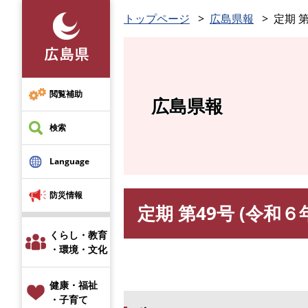
ペ
トップページ
広島県報
定期 第
ー
ジ
の
先
頭
閲覧補助
広島県報
で
す
検索
。
Language
防災情報
定期 第49号 (令和６
本
文
くらし・教育
・環境・文化
健康・福祉
・子育て