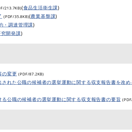
(
食品生活衛生課
)
DF/213.7KB)
了
(
農業基盤課
)
(PDF/35.8KB)
約・調達管理課
)
研究開発課
)
容の変更
(PDF/87.2KB)
出された公職の候補者の選挙運動に関する収支報告書を改め
ける公職の候補者の選挙運動に関する収支報告書の要旨
(PDF