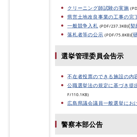
クリーニング師試験の実施
(P
県営土地改良事業の工事の完
一般競争入札
(
契
(PDF/237.3KB)
落札者等の公示
(
(PDF/75.8KB)
選挙管理委員会告示
不在者投票のできる施設の内
公職選挙法の規定に基づき提
F/110.1KB)
広島県議会議員一般選挙にお
警察本部公告