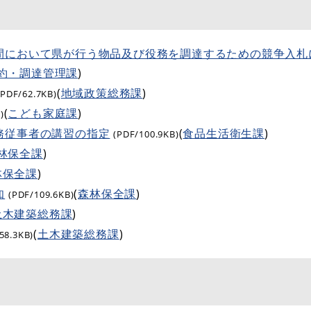
間において県が行う物品及び役務を調達するための競争入札
約・調達管理課
)
(
地域政策総務課
)
(PDF/62.7KB)
(
こども家庭課
)
)
務従事者の講習の指定
(
食品生活衛生課
)
(PDF/100.9KB)
林保全課
)
林保全課
)
知
(
森林保全課
)
(PDF/109.6KB)
土木建築総務課
)
(
土木建築総務課
)
58.3KB)