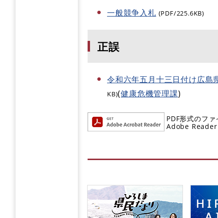
一般競争入札
(PDF/225.6KB)
正誤
令和六年五月十三日付け広島
(
健康危機管理課
)
KB)
PDF形式のファ
Adobe R