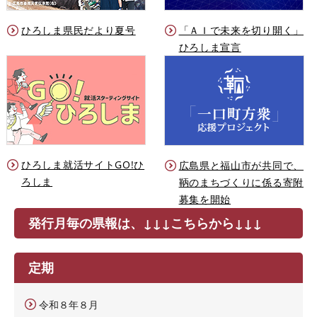
ひろしま県民だより夏号
「ＡＩで未来を切り開く」
ひろしま宣言
ひろしま就活サイトGO!ひ
広島県と福山市が共同で、
ろしま
鞆のまちづくりに係る寄附
募集を開始
発行月毎の県報は、↓↓↓こちらから↓↓↓
定期
令和８年８月