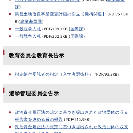
課
)
県営土地改良事業変更計画の樹立【機構関連】
(PDF/57.6K
(
農業基盤課
)
B)
一般競争入札
(
国際課
)
(PDF/199.1KB)
一般競争入札
(
国際課
)
(PDF/202.3KB)
教育委員会教育長告示
指定納付受託者の指定（入学者選抜料）
(PDF/93.3KB)
選挙管理委員会告示
政治資金規正法の規定に基づき提出された政治団体の収支
報告書を改める旨の報告
(PDF/115.9KB)
政治資金規正法の規定に基づき提出された政治団体の収支