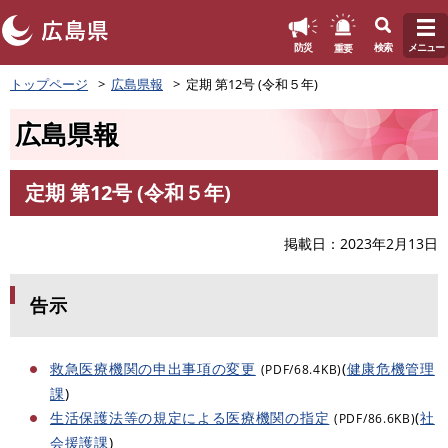
このページの本文へ
重要
防災
検索
メニュー
ペ
トップページ
広島県報
定期 第12号 (令和５年)
ー
ジ
広島県報
の
先
頭
定期 第12号 (令和５年)
で
本
す
文
。
掲載日
2023年2月13日
告示
救急医療機関の申出事項の変更
(
健康危機管理
(PDF/68.4KB)
課
)
生活保護法等の規定による医療機関の指定
(
社
(PDF/86.6KB)
会援護課
)