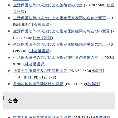
生活保護法等の規定による施術者の指定
(
社会
(PDF/87.5KB)
援護課
)
生活保護法等の規定による指定医療機関の名称の変更
(PD
(
社会援護課
)
F/84.2KB)
生活保護法等の規定による指定医療機関の所在地の変更
(P
(
社会援護課
)
DF/82.6KB)
生活保護法等の規定による指定医療機関の事業の廃止
(PD
(
社会援護課
)
F/95.0KB)
生活保護法等の規定による指定施術者の事業の廃止
(PDF/8
(
社会援護課
)
9.7KB)
漁業の制限措置及び申請期間等
(
水産課
)
(PDF/62.2KB)
別冊
(PDF/125.8KB)
急傾斜地崩壊危険区域の指定
(
砂防課
)
(PDF/71.0KB)
公告
県営土地改良事業変更計画の樹立
(
農業基盤
(PDF/58.8KB)