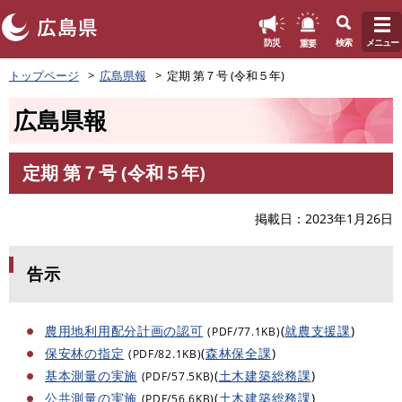
このページの本文へ
重要
防災
検索
メニュー
ペ
トップページ
広島県報
定期 第７号 (令和５年)
ー
ジ
広島県報
の
先
頭
定期 第７号 (令和５年)
で
本
す
文
。
掲載日
2023年1月26日
告示
農用地利用配分計画の認可
(
就農支援課
)
(PDF/77.1KB)
保安林の指定
(
森林保全課
)
(PDF/82.1KB)
基本測量の実施
(
土木建築総務課
)
(PDF/57.5KB)
公共測量の実施
(
土木建築総務課
)
(PDF/56.6KB)