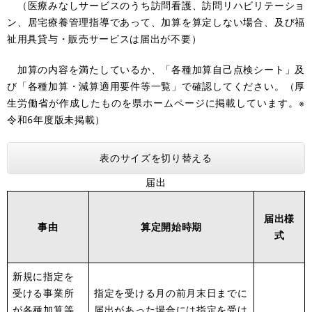
（医療みなしサービスのうち訪問看護、訪問リハビリテーショ
ン、居宅療養管理指導であって、加算を算定しない場合、及び福
祉用具貸与・販売サービスは届出が不要）
加算の内容を満たしているか、「各種加算自己点検シート」及
び「各種加算・減算適用要件等一覧」で確認してください。（厚
生労働省が作成したものを県ホームページに掲載しています。※
令和6年度版未掲載）
表のサイズを切り替える
届出
届出様
事由
算定開始時期
式
新規に指定を
受ける事業所
指定を受ける月の前月末日までに
が各種加算等
届出があった場合には指定を受け