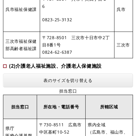
6
呉市福祉保健課
呉市
0823-25-3132
〒728-8501 三次市十日市中2丁
三次市福祉保健
目8番1号
三次市
部高齢者福祉課
0824-62-6387
(2)介護老人福祉施設、介護老人保健施設
表のサイズを切り替える
担当窓口
担当窓口
所在地・電話番号
所轄区域
〒730-8511 広島市
県内全域
県庁
中区基町10-52
（広島市、福山市、
医療介護基盤