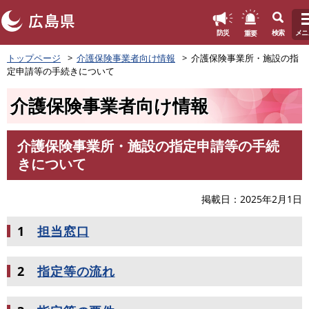
このページの本文へ
重要
防災
検索
メニ
ペ
トップページ
介護保険事業者向け情報
介護保険事業所・施設の指
ー
定申請等の手続きについて
ジ
の
介護保険事業者向け情報
先
頭
で
介護保険事業所・施設の指定申請等の手続
す
本
きについて
。
文
掲載日
2025年2月1日
1
担当窓口
2
指定等の流れ