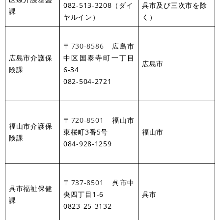
082-513-3208（ダイ
呉市及び三次市を除
課
ヤルイン）
く）
〒
730-8586
広島市
広島市介護保
中区国泰寺町一丁目
広島市
険課
6-34
082-504-2721
〒
720-8501
福山市
福山市介護保
東桜町3番5号
福山市
険課
084-928-1259
〒
737-8501
呉市中
呉市福祉保健
央四丁目1-6
呉市
課
0823-25-3132