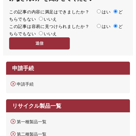
この記事の内容に満足はできましたか？
満
はい
ど
ちらでもない
足
いいえ
この記事は容易に見つけられましたか？
度
容
はい
ど
ちらでもない
易
いいえ
度
申請手続
申請手続
リサイクル製品一覧
第一種製品一覧
第二種製品一覧