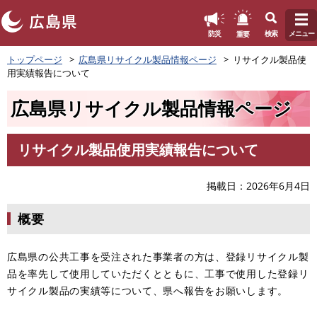
このページの本文へ
重要
防災
検索
メニュー
ペ
トップページ
広島県リサイクル製品情報ページ
リサイクル製品使
ー
用実績報告について
ジ
の
広島県リサイクル製品情報ページ
先
頭
で
リサイクル製品使用実績報告について
す
本
。
文
掲載日
2026年6月4日
概要
広島県の公共工事を受注された事業者の方は、登録リサイクル製
品を率先して使用していただくとともに、工事で使用した登録リ
サイクル製品の実績等について、県へ報告をお願いします。