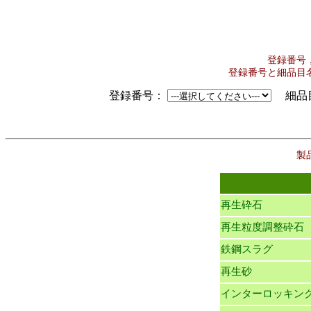
登録番号
登録番号と細品目
登録番号：
細品
製
再生砕石
再生粒度調整砕石
鉄鋼スラグ
再生砂
インターロッキン