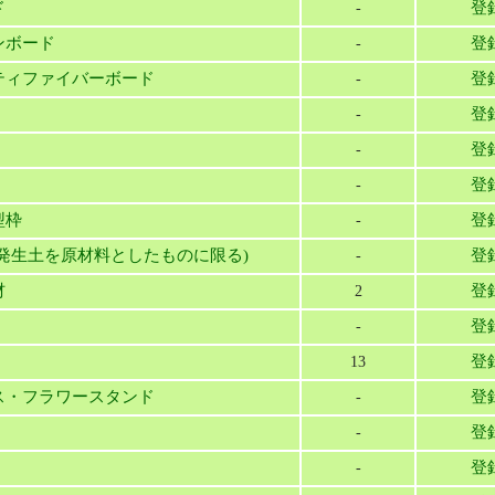
ド
登
-
ンボード
登
-
ティファイバーボード
登
-
登
-
登
-
登
-
型枠
登
-
発生土を原材料としたものに限る)
登
-
材
登
2
登
-
登
13
ス・フラワースタンド
登
-
登
-
登
-