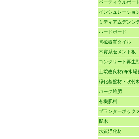
パーティクルボー
インシュレーショ
ミディアムデンシ
ハードボード
陶磁器質タイル
木質系セメント板
コンクリート再生
土壌改良材(浄水場
緑化基盤材・吹付
バーク堆肥
有機肥料
プランターボック
擬木
水質浄化材