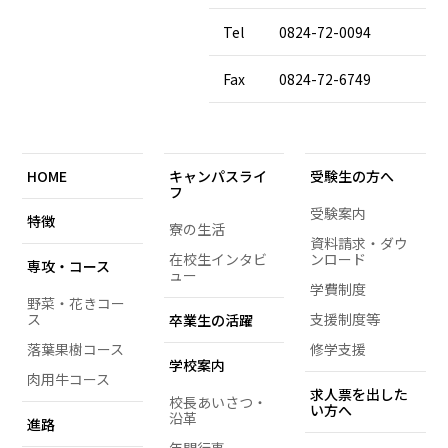
Tel
0824-72-0094
Fax
0824-72-6749
HOME
キャンパスライ
受験生の方へ
フ
受験案内
特徴
寮の生活
資料請求・ダウ
在校生インタビ
ンロード
専攻・コース
ュー
学費制度
野菜・花きコー
ス
支援制度等
卒業生の活躍
落葉果樹コース
修学支援
学校案内
肉用牛コース
求人票を出した
校長あいさつ・
い方へ
沿革
進路
年間行事