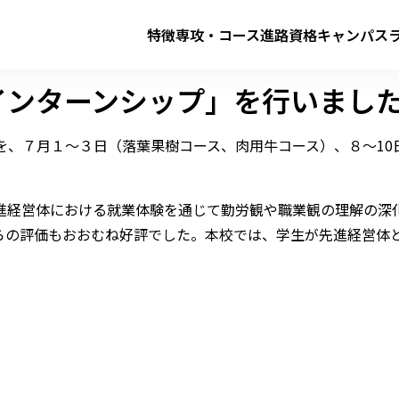
特徴
専攻・コース
進路
資格
キャンパス
ターンシップ」を行いました​​​
を、７月１～３日（落葉果樹コース、肉用牛コース）、８～10
経営体における就業体験を通じて勤労観や職業観の理解の深
らの評価もおおむね好評でした。本校では、学生が先進経営体