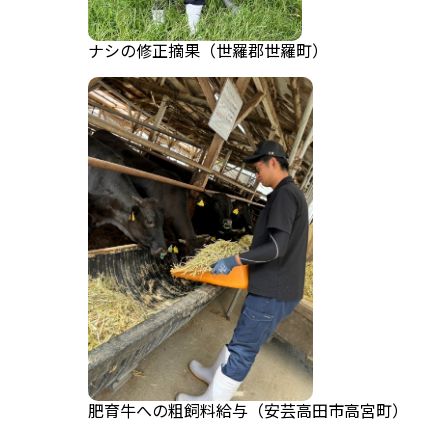
ナシの修正摘果（世羅郡世羅町）
肥育牛への粗飼料給与（安芸高田市高宮町）