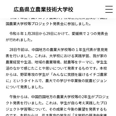
広島県立農業技術大学校
令和７年度中国ブロック農業大学校等意見発表会及び中国四
国農業大学校等プロジェクト発表会に参加しました。
令和８年１月28日から29日にかけて、愛媛県で２つの発表会
が行われました。
28日午前は、中国地方の農業大学校等の１年生代表が意見発
表を行いました。これは、大学校における実践学習、我が家の
農業経営や生活、地域の農業環境、就農等をテーマに、学生生
活のなかで感じたことや思いについて発表するものです。本校
からは、野菜専攻の学生が「みんなに笑顔を届けるイチゴ農家
に」というタイトルで、農大での学びや卒業後の就農ビジョン
について発表しました。
午後からは、中国四国地方の農業大学校等の2年生がプロジェ
クト発表を行いました。これは、学生が自ら考え実践したプロ
ジェクト学習等について、その成果と今後の展望を発表するも
のです。本校からは、花き専攻の学生が「大学校の残渣由来堆