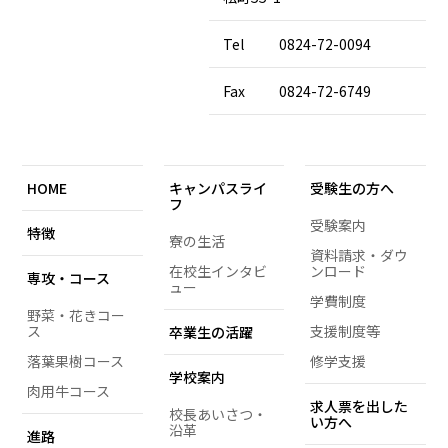
Tel
0824-72-0094
Fax
0824-72-6749
HOME
キャンパスライ
受験生の方へ
フ
受験案内
特徴
寮の生活
資料請求・ダウ
在校生インタビ
ンロード
専攻・コース
ュー
学費制度
野菜・花きコー
ス
支援制度等
卒業生の活躍
落葉果樹コース
修学支援
学校案内
肉用牛コース
求人票を出した
校長あいさつ・
い方へ
沿革
進路