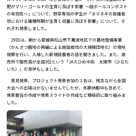
肥がマリーゴールドの生育に及ぼす影響 ～段ボールコンポスト
の有効性～」について、野菜専攻の学生が「タマネギの直播栽
培における播種時期が生育と収量に及ぼす影響」について、そ
れぞれ発表しました。
29日は、朝から愛媛県松山市下灘波地区での農地整備事業
（かんきつ園地の再編による施設栽培の大規模団地化）の現地
視察を行い、入植した新規就農者の話を聞きました。また、直
売所で販売高が全国3位という「JAえひめ中央 太陽市（ひなた
いち）」の見学もしました。
意見発表、プロジェクト発表参加の３名は、残念ながら全国
大会への出場はかないませんでしたが、冬期休暇中も含めて、
発表要旨の作成や発表スライドの作成など積極的に取り組みま
した。