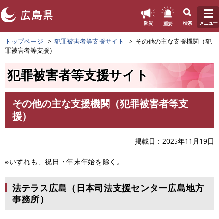
このページの本文へ
重要
防災
検索
メニュー
ペ
トップページ
犯罪被害者等支援サイト
その他の主な支援機関（犯
ー
罪被害者等支援）
ジ
の
犯罪被害者等支援サイト
先
頭
で
その他の主な支援機関（犯罪被害者等支
す
本
援）
。
文
掲載日
2025年11月19日
※いずれも、祝日・年末年始を除く。
法テラス広島（日本司法支援センター広島地方
事務所）