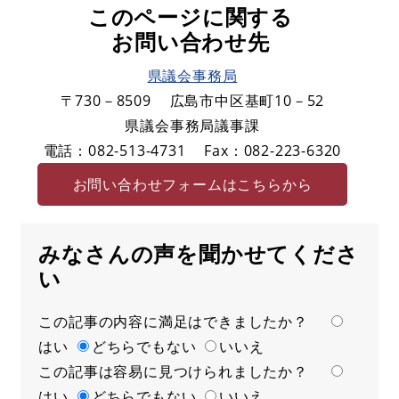
このページに関する
お問い合わせ先
県議会事務局
〒730－8509
広島市中区基町10－52
県議会事務局議事課
電話：082-513-4731
Fax：082-223-6320
お問い合わせフォームはこちらから
みなさんの声を聞かせてくださ
い
この記事の内容に満足はできましたか？
満
はい
足
どちらでもない
いいえ
この記事は容易に見つけられましたか？
度
容
はい
易
どちらでもない
いいえ