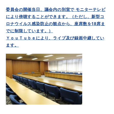
委員会の開催当日、議会内の別室で モニターテレビ
により傍聴することができます。（ただし、新型コ
ロナウイルス感染防止の観点から、座席数を18席ま
でに制限しています。）
ＹｏｕＴｕｂｅにより、ライブ及び録画中継してい
ます。