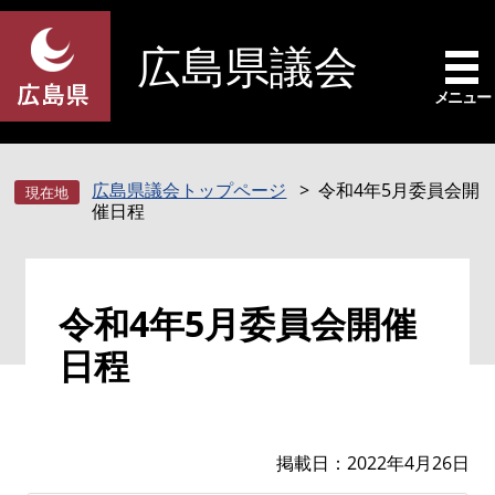
ペ
メ
ー
ニ
広島県議会
ジ
ュ
の
ー
メニュー
先
を
頭
飛
で
ば
広島県議会トップページ
令和4年5月委員会開
す
し
催日程
。
て
本
文
本
へ
令和4年5月委員会開催
文
日程
掲載日
2022年4月26日