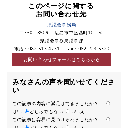
このページに関する
お問い合わせ先
県議会事務局
〒730－8509
広島市中区基町10－52
県議会事務局議事課
電話：082-513-4731
Fax：082-223-6320
お問い合わせフォームはこちらから
みなさんの声を聞かせてくださ
い
この記事の内容に満足はできましたか？
満
はい
足
どちらでもない
いいえ
この記事は容易に見つけられましたか？
度
容
はい
易
どちらでもない
いいえ