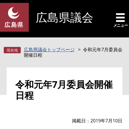
ペ
メ
ー
ニ
広島県議会
ジ
ュ
の
ー
メニュー
先
を
頭
飛
で
ば
広島県議会トップページ
令和元年7月委員会
す
し
開催日程
。
て
本
文
本
へ
令和元年7月委員会開催
文
日程
掲載日
2019年7月10日