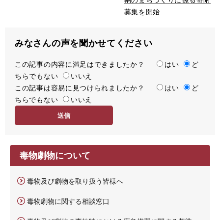
募集を開始
みなさんの声を聞かせてください
この記事の内容に満足はできましたか？
満
はい
ど
ちらでもない
足
いいえ
この記事は容易に見つけられましたか？
度
容
はい
ど
ちらでもない
易
いいえ
度
毒物劇物について
毒物及び劇物を取り扱う皆様へ
毒物劇物に関する相談窓口