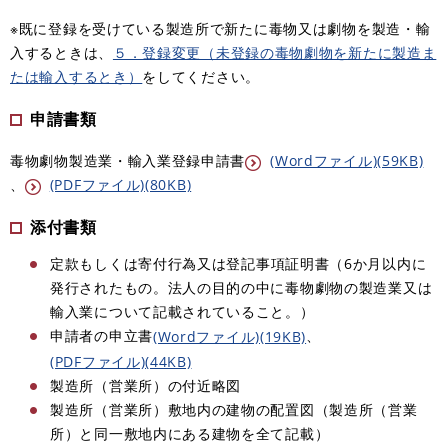
※既に登録を受けている製造所で新たに毒物又は劇物を製造・輸
入するときは、
５．登録変更（未登録の毒物劇物を新たに製造ま
たは輸入するとき）
をしてください。
申請書類
毒物劇物製造業・輸入業登録申請書
(Wordファイル)(59KB)
、​
(PDFファイル)(80KB)
添付書類
定款
もしくは寄付行為又は登記事項証明書（6か月以内に
発行されたもの。法人の目的の中に毒物劇物の製造業又は
輸入業について記載されていること。）
申請者の申立書
、​
(Wordファイル)(19KB)
(PDFファイル)(44KB)
製造所（営業所）の付近略図
製造所（営業所）敷地内の建物の配置図（製造所（営業
所）と同一敷地内にある建物を全て記載）