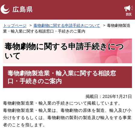
このページの本文へ
防災
ペ
トップページ
毒物劇物に関する申請手続きについて
毒物劇物製造
ー
業・輸入業に関する相談窓口・手続きのご案内
ジ
の
毒物劇物に関する申請手続きにつ
先
頭
いて
で
す
。
毒物劇物製造業・輸入業に関する相談窓
本
口・手続きのご案内
文
掲載日
2026年1月21日
毒物劇物製造業・輸入業の手続きについて掲載しています。
毒物劇物製造業・輸入業は、毒物劇物の原体を製造、輸入及び小
分けをするもしくは、毒物劇物の製剤の製造及び輸入をする事業
者のことを指します。