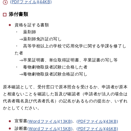
(PDFファイル)(44KB)
添付書類
資格を証する書類
・ 薬剤師
→薬剤師免許証の写し
・ 高等学校以上の学校で応用化学に関する学課を修了し
た者
→卒業証明書
、​
単位取得証明書
、​
卒業証書の写し等
・ 毒物劇物取扱者試験に合格した者
→毒物劇物取扱者試験合格証の写し
原本確認として、受付窓口で原本照合を受けるか、申請者が原本
と相違ないことを確認した旨及び確認者（申請者が法人の場合は
代表者職名及び代表者氏名）の記名があるものの提出か、いずれ
かとしてください。
宣誓書
、​
(Wordファイル)(13KB)
(PDFファイル)(43KB)
診断書
、​
(Wordファイル)(15KB)
(PDFファイル)(46KB)