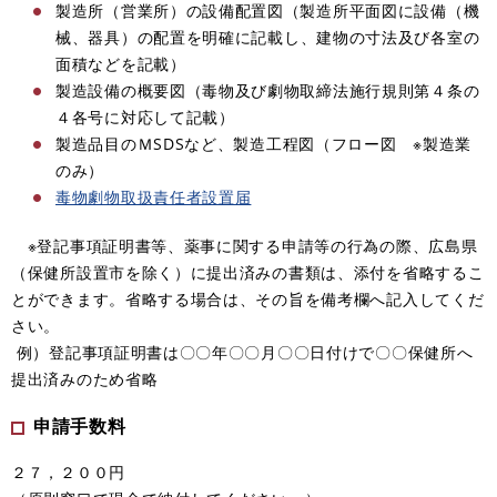
製造所（営業所）の設備配置図（製造所平面図に設備（機
械
、​
器具）の配置を明確に記載し
、​
建物の寸法及び各室の
面積などを記載）
製造設備の概要図（毒物及び劇物取締法施行規則第４条の
４各号に対応して記載）
製造品目のＭSDSなど
、​
製造工程図（フロー図 ※製造業
のみ）
毒物劇物取扱責任者設置届
※登記事項証明書等、薬事に関する申請等の行為の際、広島県
（保健所設置市を除く）に提出済みの書類は、添付を省略するこ
とができます。省略する場合は、その旨を備考欄へ記入してくだ
さい。
例）登記事項証明書は〇〇年〇〇月〇〇日付けで〇〇保健所へ
提出済みのため省略
申請手数料
２７，２００円