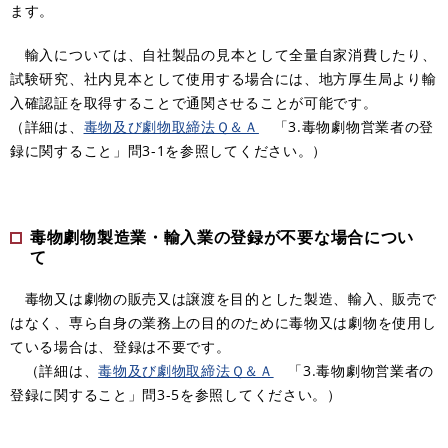
ます。
輸入については
、​
自社製品の見本として全量自家消費したり
、​
試験研究
、​
社内見本として使用する場合には
、​
地方厚生局より輸
入確認証を取得することで通関させることが可能です。
（詳細は、​
毒物及び劇物取締法Ｑ＆Ａ
「3.毒物劇物営業者の登
録に関すること」問3-1を参照してください。）
毒物劇物製造業・輸入業の登録が不要な場合につい
て
毒物又は劇物の販売又は譲渡を目的とした製造
、​
輸入
、​
販売で
はなく
、​
専ら自身の業務上の目的のために毒物又は劇物を使用し
ている場合は
、​
登録は不要です。
（詳細は
、​
毒物及び劇物取締法Ｑ＆Ａ
「3.毒物劇物営業者の
登録に関すること」問3-5を参照してください。）