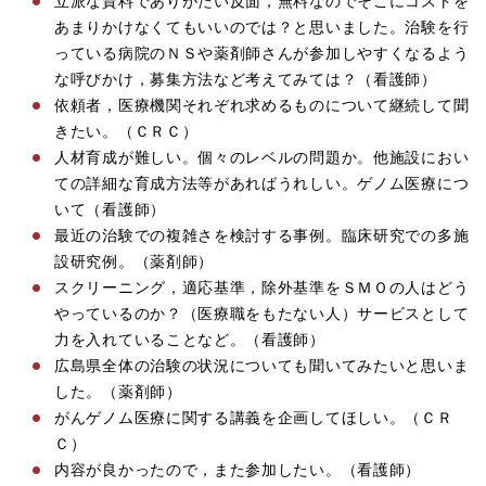
立派な資料でありがたい反面，無料なのでそこにコストを
あまりかけなくてもいいのでは？と思いました。治験を行
っている病院のＮＳや薬剤師さんが参加しやすくなるよう
な呼びかけ，募集方法など考えてみては？（看護師）
依頼者，医療機関それぞれ求めるものについて継続して聞
きたい。（ＣＲＣ）
人材育成が難しい。個々のレベルの問題か。他施設におい
ての詳細な育成方法等があればうれしい。ゲノム医療につ
いて（看護師）
最近の治験での複雑さを検討する事例。臨床研究での多施
設研究例。（薬剤師）
スクリーニング，適応基準，除外基準をＳＭＯの人はどう
やっているのか？（医療職をもたない人）サービスとして
力を入れていることなど。（看護師）
広島県全体の治験の状況についても聞いてみたいと思いま
した。（薬剤師）
がんゲノム医療に関する講義を企画してほしい。（ＣＲ
Ｃ）
内容が良かったので，また参加したい。（看護師）