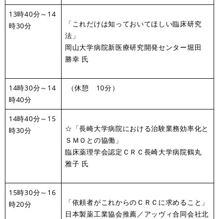
13時40分～14
「これだけは知っておいてほしい臨床研究
時30分
法」
岡山大学病院新医療研究開発センター堀田
勝幸 氏
14時30分～14
（休憩 10分）
時40分
14時40分～15
☆「長崎大学病院における治験業務効率化と
時30分
ＳＭＯとの協働」
臨床薬理学会認定ＣＲＣ長崎大学病院鶴丸
雅子 氏
15時30分～16
「依頼者がこれからのＣＲＣに求めること」
時20分
日本製薬工業協会推薦／アッヴィ合同会社北