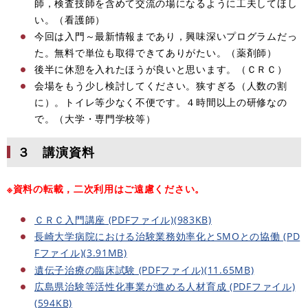
師，検査技師を含めて交流の場になるように工夫してほし
い。（看護師）
今回は入門～最新情報まであり，興味深いプログラムだっ
た。無料で単位も取得できてありがたい。（薬剤師）
後半に休憩を入れたほうが良いと思います。（ＣＲＣ）
会場をもう少し検討してください。狭すぎる（人数の割
に）。トイレ等少なく不便です。４時間以上の研修なの
で。（大学・専門学校等）
３ 講演資料
※資料の転載，二次利用はご遠慮ください。
ＣＲＣ入門講座 (PDFファイル)(983KB)
長崎大学病院における治験業務効率化とSMOとの協働 (PD
Fファイル)(3.91MB)
遺伝子治療の臨床試験 (PDFファイル)(11.65MB)
広島県治験等活性化事業が進める人材育成 (PDFファイル)
(594KB)