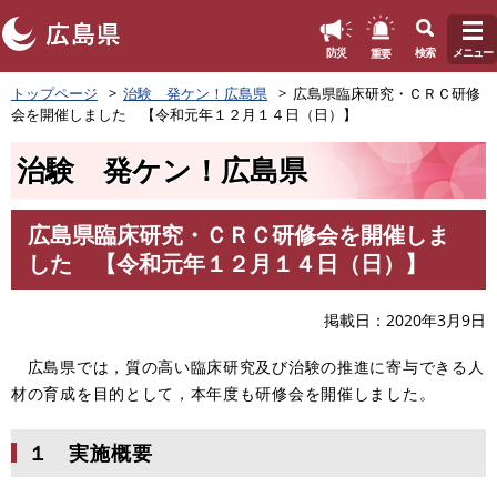
このページの本文へ
重要
防災
検索
メニュー
ペ
トップページ
治験 発ケン！広島県
広島県臨床研究・ＣＲＣ研修
ー
会を開催しました 【令和元年１２月１４日（日）】
ジ
の
治験 発ケン！広島県
先
頭
で
広島県臨床研究・ＣＲＣ研修会を開催しま
す
本
した 【令和元年１２月１４日（日）】
。
文
掲載日
2020年3月9日
広島県では，質の高い臨床研究及び治験の推進に寄与できる人
材の育成を目的として，本年度も研修会を開催しました。
１ 実施概要