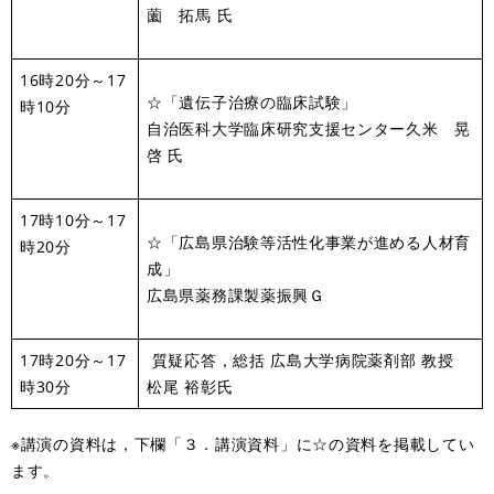
薗 拓馬 氏
16時20分～17
☆「遺伝子治療の臨床試験」
時10分
自治医科大学臨床研究支援センター久米 晃
啓 氏
17時10分～17
☆「広島県治験等活性化事業が進める人材育
時20分
成」
広島県薬務課製薬振興Ｇ
17時20分～17
質疑応答，総括 広島大学病院薬剤部 教授
時30分
松尾 裕彰氏
※講演の資料は，下欄「３．講演資料」に☆の資料を掲載してい
ます。