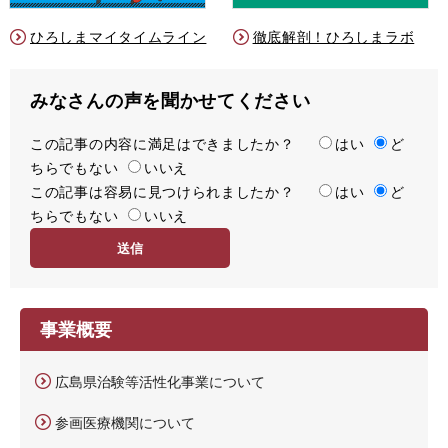
ひろしまマイタイムライン
徹底解剖！ひろしまラボ
みなさんの声を聞かせてください
この記事の内容に満足はできましたか？
満
はい
ど
ちらでもない
足
いいえ
この記事は容易に見つけられましたか？
度
容
はい
ど
ちらでもない
易
いいえ
度
事業概要
広島県治験等活性化事業について
参画医療機関について