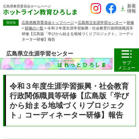
ペ
新着
広島県教育委員会
ホームページ
ー
情報
ジ
の
広島県教育委員会トップページ
>
広島県立生涯学習センター
>
研修
現在地
>
研修の一覧
>
令和３年度生涯学習振興・社会教育行政関係職員等
先
研修【広島版「学びから始まる地域づくりプロジェクト」コーディ
頭
ネーター研修】報告
で
す。
広島県立生涯学習センター
サブ
メニュー
本
文
令和３年度生涯学習振興・社会教育
行政関係職員等研修【広島版「学び
から始まる地域づくりプロジェク
ト」コーディネーター研修】報告