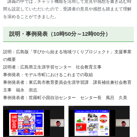
講義の中では，チャット機能を活用して意見や感想を書き込む時
間も設定していただいたので，受講者の意見や感想も踏まえて理解
を深めることができました。
説明・事例発表（10時50分～12時00分）
説明：広島版「学びから始まる地域づくりプロジェクト」支援事業
の概要
説明者：広島県立生涯学習センター 社会教育主事
事例発表：モデル市町におけるこれまでの取組
事例発表者：東広島市教育委員会生涯学習課 課長補佐兼社会教育
主事 福永 崇志
事例発表者：世羅町小国自治センター センター長 風呂 久美