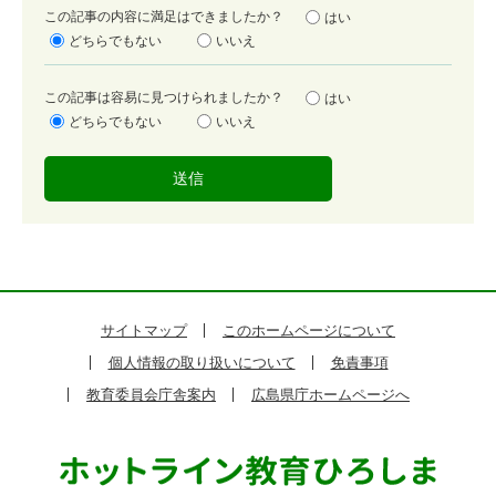
満
この記事の内容に満足はできましたか？
はい
足
どちらでもない
いいえ
度
容
この記事は容易に見つけられましたか？
はい
易
どちらでもない
いいえ
度
サイトマップ
このホームページについて
個人情報の取り扱いについて
免責事項
教育委員会庁舎案内
広島県庁ホームページへ