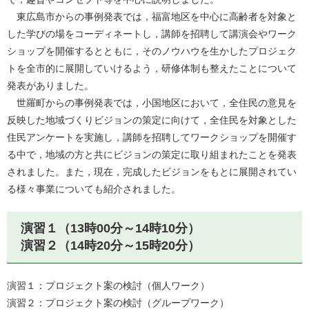
東広島市からの事例発表では，福富地区を中心に高齢者を対象と
した学びの場をコーディネートし，講師を招聘して講演会やワーク
ショップを開催するとともに，そのノウハウを生かしたプロジェク
トを全市的に展開していけるよう，研修体制も整えたことについて
発表がありました。
世羅町からの事例発表では，小国地区において，全住民の意見を
反映した地域づくりビジョンの策定に向けて，全住民を対象とした
住民アンケートを実施し，講師を招聘してワークショップを開催す
る中で，地域の方と共にビジョンの策定に取り組まれたことを発表
されました。また，現在，完成したビジョンをもとに展開されてい
る様々事業についても紹介されました。
演習１（13時00分～14時10分）
演習２（14時20分～15時20分）
演習１：プロジェクト案の検討（個人ワーク）
演習２：プロジェクト案の検討（グループワーク）