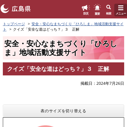
このページの本文へ
重要
防災
検索
メニュー
ペ
トップページ
安全・安心なまちづくり「ひろしま」地域活動支援サイ
ー
ト
クイズ「安全な道はどっち？」３ 正解
ジ
の
安全・安心なまちづくり「ひろし
先
頭
ま」地域活動支援サイト
で
す
。
クイズ「安全な道はどっち？」３ 正解
本
文
掲載日
2024年7月26日
表のサイズを切り替える