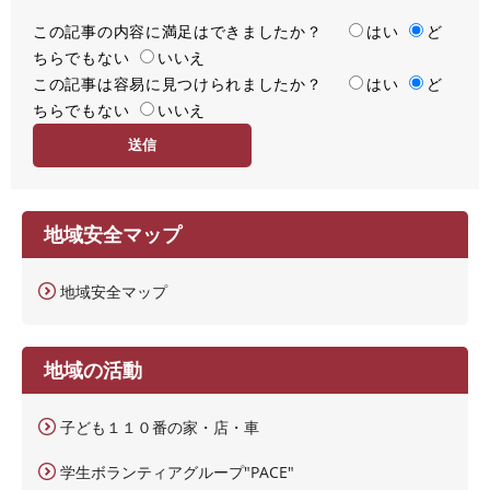
この記事の内容に満足はできましたか？
満
はい
ど
ちらでもない
足
いいえ
この記事は容易に見つけられましたか？
度
容
はい
ど
ちらでもない
易
いいえ
度
地域安全マップ
地域安全マップ
地域の活動
子ども１１０番の家・店・車
学生ボランティアグループ"PACE"