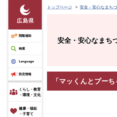
ペ
トップページ
安全・安心なまち
ー
ジ
の
先
頭
閲覧補助
安全・安心なまち
で
す
検索
。
Language
防災情報
「マッくんとプーち
本
文
くらし・教育
・環境・文化
健康・福祉
・子育て