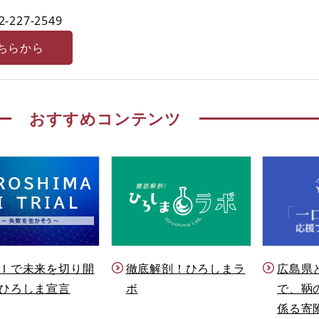
2-227-2549
ちらから
おすすめコンテンツ
Ｉで未来を切り開
徹底解剖！ひろしまラ
広島県
ひろしま宣言
ボ
で、鞆
係る寄