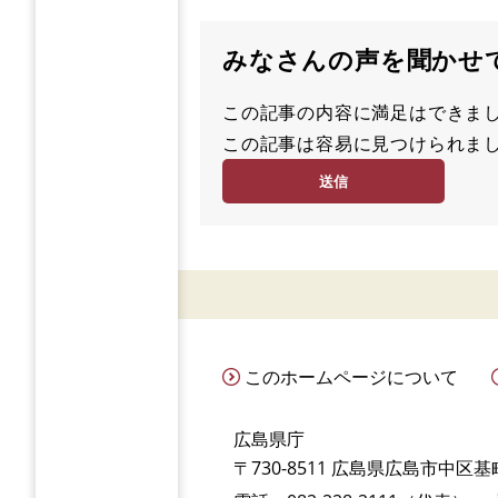
みなさんの声を聞かせ
この記事の内容に満足はでき
満
この記事は容易に見つけられ
足
容
度
易
度
このホームページについて
広島県庁
〒730-8511 広島県広島市中区基町