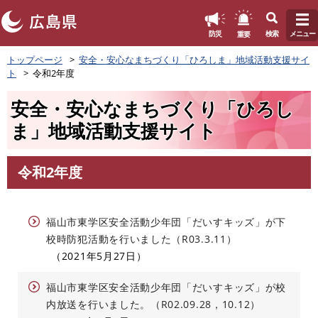
このページの本文へ
重要
防災
検索
メニュー
ペ
トップページ
安全・安心なまちづくり「ひろしま」地域活動支援サイ
ー
ト
令和2年度
ジ
の
安全・安心なまちづくり「ひろし
先
頭
ま」地域活動支援サイト
で
す
。
令和2年度
本
文
福山市東学区安全活動少年団「だいすキッズ」が下
校時防犯活動を行いました（R03.3.11）
2021年5月27日
福山市東学区安全活動少年団「だいすキッズ」が校
内放送を行いました。（R02.09.28，10.12）