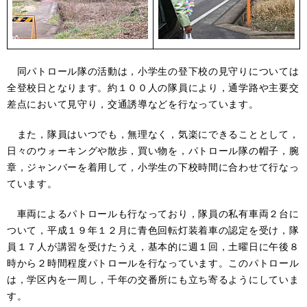
同パトロール隊の活動は，小学生の登下校の見守りについては
全登校日となります。約１００人の隊員により，通学路や主要交
差点において見守り，交通誘導などを行なっています。
また，隊員はいつでも，無理なく，気楽にできることとして，
日々のウォーキングや散歩，買い物を，パトロール隊の帽子，腕
章，ジャンバーを着用して，小学生の下校時間に合わせて行なっ
ています。
車両によるパトロールも行なっており，隊員の私有車両２台に
ついて，平成１９年１２月に青色回転灯装着車の認定を受け，隊
員１７人が講習を受けたうえ，基本的に週１回，土曜日に午後８
時から２時間程度パトロールを行なっています。このパトロール
は，学区内を一周し，千年の交番所にも立ち寄るようにしていま
す。