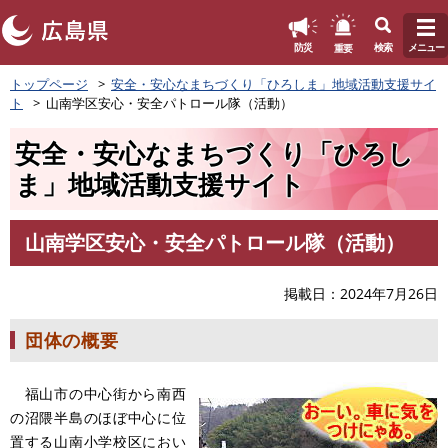
このページの本文へ
重要
防災
検索
メニュー
ペ
トップページ
安全・安心なまちづくり「ひろしま」地域活動支援サイ
ー
ト
山南学区安心・安全パトロール隊（活動）
ジ
の
安全・安心なまちづくり「ひろし
先
頭
ま」地域活動支援サイト
で
す
。
山南学区安心・安全パトロール隊（活動）
本
文
掲載日
2024年7月26日
団体の概要
福山市の中心街から南西
の沼隈半島のほぼ中心に位
置する山南小学校区におい