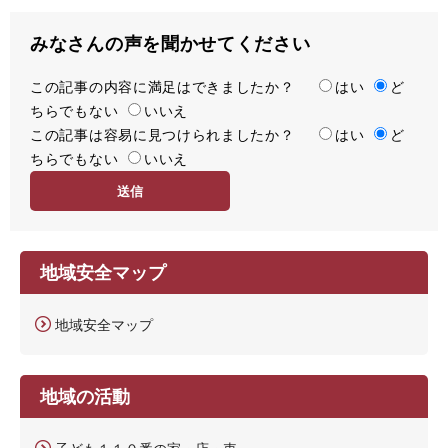
みなさんの声を聞かせてください
この記事の内容に満足はできましたか？
満
はい
ど
ちらでもない
足
いいえ
この記事は容易に見つけられましたか？
度
容
はい
ど
ちらでもない
易
いいえ
度
地域安全マップ
地域安全マップ
地域の活動