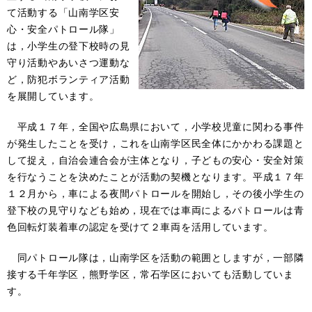
て活動する「山南学区安
心・安全パトロール隊」
は，小学生の登下校時の見
守り活動やあいさつ運動な
ど，防犯ボランティア活動
を展開しています。
平成１７年，全国や広島県において，小学校児童に関わる事件
が発生したことを受け，これを山南学区民全体にかかわる課題と
して捉え，自治会連合会が主体となり，子どもの安心・安全対策
を行なうことを決めたことが活動の契機となります。平成１７年
１２月から，車による夜間パトロールを開始し，その後小学生の
登下校の見守りなども始め，現在では車両によるパトロールは青
色回転灯装着車の認定を受けて２車両を活用しています。
同パトロール隊は，山南学区を活動の範囲としますが，一部隣
接する千年学区，熊野学区，常石学区においても活動していま
す。