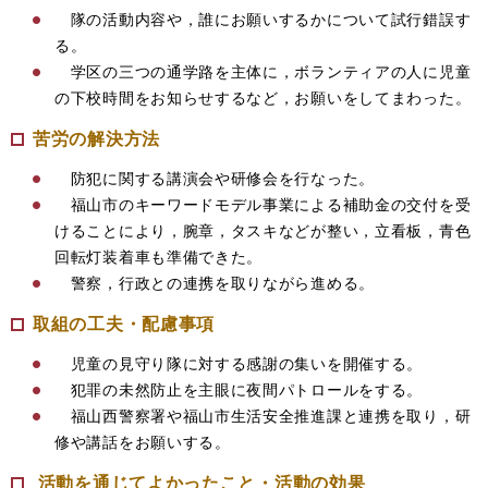
隊の活動内容や，誰にお願いするかについて試行錯誤す
る。
学区の三つの通学路を主体に，ボランティアの人に児童
の下校時間をお知らせするなど，お願いをしてまわった。
苦労の解決方法
防犯に関する講演会や研修会を行なった。
福山市のキーワードモデル事業による補助金の交付を受
けることにより，腕章，タスキなどが整い，立看板，青色
回転灯装着車も準備できた。
警察，行政との連携を取りながら進める。
取組の工夫・配慮事項
児童の見守り隊に対する感謝の集いを開催する。
犯罪の未然防止を主眼に夜間パトロールをする。
福山西警察署や福山市生活安全推進課と連携を取り，研
修や講話をお願いする。
活動を通じてよかったこと・活動の効果