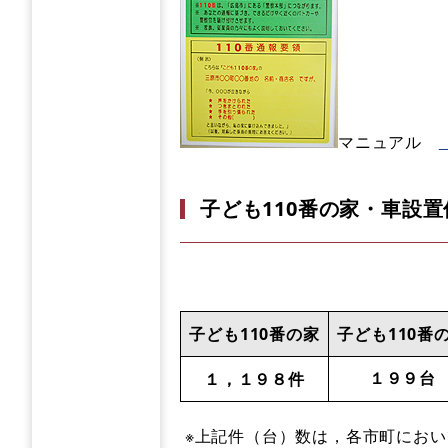
マニュアル
子ども110番の家・車設
子ども110番の家
子ども110番
１９９台
１，１９８件
※上記件（台）数は，各市町にお