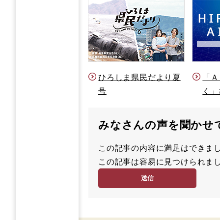
ひろしま県民だより夏
「Ａ
号
く」
みなさんの声を聞かせ
この記事の内容に満足はでき
満
この記事は容易に見つけられ
足
容
度
易
度