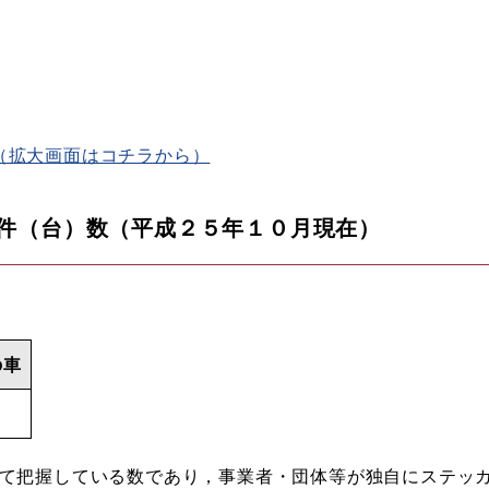
（拡大画面はコチラから）
置件（台）数（平成２５年１０月現在）
の車
いて把握している数であり，事業者・団体等が独自にステッ