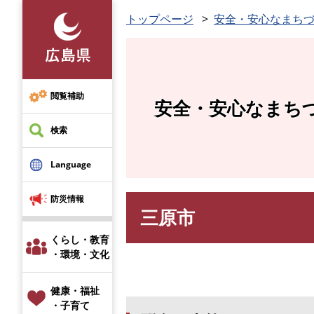
ペ
トップページ
安全・安心なまち
ー
ジ
の
先
頭
閲覧補助
安全・安心なまち
で
す
検索
。
Language
防災情報
三原市
本
文
くらし・教育
・環境・文化
健康・福祉
・子育て