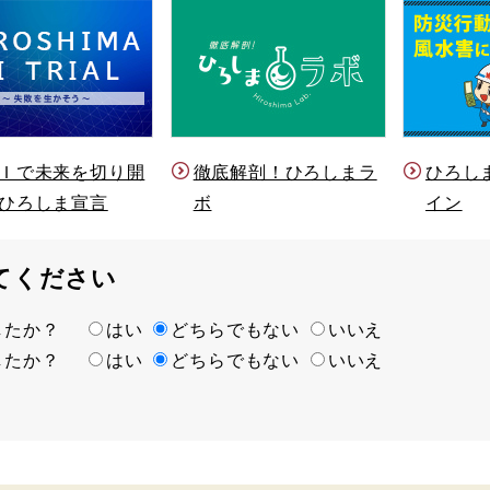
Ｉで未来を切り開
徹底解剖！ひろしまラ
ひろし
ひろしま宣言
ボ
イン
てください
ましたか？
はい
どちらでもない
いいえ
ましたか？
はい
どちらでもない
いいえ