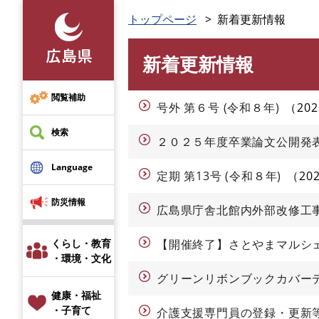
ペ
トップページ
新着更新情報
ー
ジ
新着更新情報
の
本
先
文
頭
閲覧補助
号外 第６号 (令和８年)
20
で
す
検索
２０２５年度卒業論文公開
。
Language
定期 第13号 (令和８年)
20
防災情報
広島県庁舎北館内外部改修工
くらし・教育
【開催終了】さとやまマルシ
・環境・文化
グリーンリボンブックカバー
健康・福祉
・子育て
介護支援専門員の登録・更新