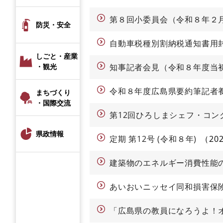
第８回小委員会（令和８年２
防災・安全
自動車税種別割納税通知書用
しごと・産業
・観光
知事記者会見（令和８年度当
令和８年度広島県要約筆記者
まちづくり
・国際交流
第12回ひろしまシェフ・コン
県政情報
定期 第12号 (令和８年)
20
建築物のエネルギー消費性能
あいおいニッセイ同和損害保
「広島県の教員になろうよ！