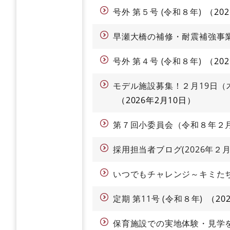
号外 第５号 (令和８年)
20
早瀬大橋の補修・耐震補強事
号外 第４号 (令和８年)
20
モデル施設募集！２月19日
2026年2月10日
第７回小委員会（令和８年２
採用担当者ブログ(2026年２月
いつでもチャレンジ～キミた
定期 第11号 (令和８年)
20
保育施設での実地体験・見学