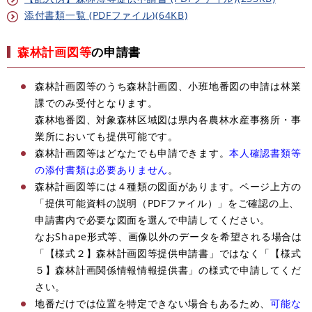
添付書類一覧 (PDFファイル)(64KB)
森林計画図等
の申請書
森林計画図等のうち森林計画図、小班地番図の申請は林業
課でのみ受付となります。
森林地番図、対象森林区域図は県内各農林水産事務所・事
業所においても提供可能です。
森林計画図等はどなたでも申請できます。
本人確認書類等
の添付書類は必要ありません
。
森林計画図等には４種類の図面があります。ページ上方の
「提供可能資料の説明（PDFファイル）」をご確認の上、
申請書内で必要な図面を選んで申請してください。
なおShape形式等、画像以外のデータを希望される場合は
「【様式２】森林計画図等提供申請書」ではなく「【様式
５】森林計画関係情報情報提供書」の様式で申請してくだ
さい。
地番だけでは位置を特定できない場合もあるため、
可能な