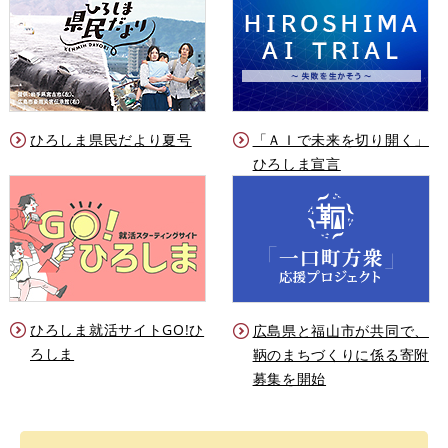
ひろしま県民だより夏号
「ＡＩで未来を切り開く」
ひろしま宣言
ひろしま就活サイトGO!ひ
広島県と福山市が共同で、
ろしま
鞆のまちづくりに係る寄附
募集を開始