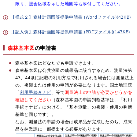
限り、照会区域を示した地図等も添付してください。​
【様式２】森林計画図等提供申請書 (Wordファイル)(42KB)
【記入例】森林計画図等提供申請書 (PDFファイル)(147KB)
森林基本図
の申請書
森林基本図はどなたでも申請できます。
森林基本図は公共測量の成果品に該当するため、測量法第
43、44条に記載の利用方法で利用される場合には測量法上
の、複製または使用の申請が必要になります。国土地理院
「
利用手続きナビ
」等で
測量法上の申請が必要かどうかを
確認してください
（森林基本図の申請判断基準は、「利用
手続きナビ」における、「基本測量」の複製・使用の判断
基準と同じです）。
なお、測量法の申請の場合は成果品が完成したのち、成果
品を林業課に一部提出する必要があります。