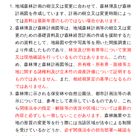
地域森林計画の樹立又は変更に合わせて、森林簿及び森林
計画図を作成しています。計画の樹立又は変更時期によっ
ては
資料は最新年度のものではない場合があります。
森林簿及び森林計画図等は、地域森林計画等の樹立又は変
更のための基礎資料及び森林経営計画の作成を援助するた
めの資料として、地籍図や空中写真等を用いた間接調査に
より作成したものであり、
林況及び所有界等について実測
又は現地確認を行っているものではありません。
このた
め、森林簿と森林計画図等は、
所有権・所有界・面積等土
地に関する諸権利及び立木竹の資産評価について証明する
ものではありません。
また、
相続税算定の基準になるもの
ではありません。
森林簿に示される保安林や自然公園法、都市計画法等の表
示については、参考として表示しているものであり、これ
ら
関係法令の指定・解除等の状況や区域については最新の
内容と必ずしも一致しないことがあります。
森林施業や土
地の形質の変更等を行う際には当該区域が法令による制限
を受けているかどうか、
必ず関係法令の担当部署へ確認を