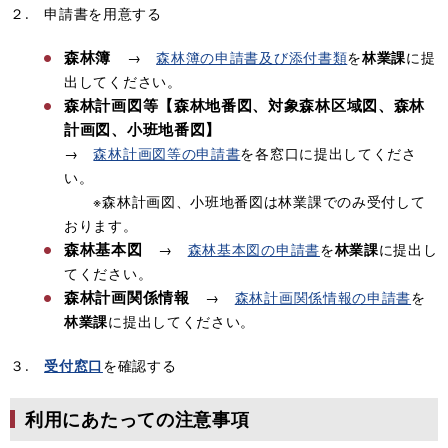
２. 申請書を用意する
森林簿
→
森林簿の申請書及び添付書類
を
林業課
に提
出してください。
森林計画図等【森林地番図、対象森林区域図、森林
計画図、小班地番図】
→
森林計画図等の申請書
を各窓口に提出してくださ
い。
※森林計画図、小班地番図は林業課でのみ受付して
おります。
森林基本図
→
森林基本図の申請書
を
林業課
に提出し
てください。
森林計画関係情報
→
森林計画関係情報の申請書
を
林業課
に提出してください。
３.
受付窓口
を確認する
利用にあたっての注意事項