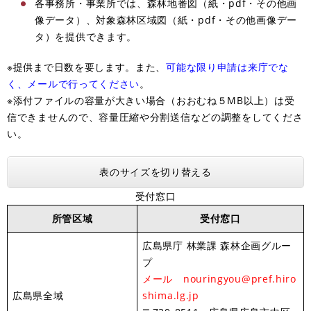
各事務所・事業所では、森林地番図（紙・pdf・その他画
像データ）、対象森林区域図（紙・pdf・その他画像デー
タ）を提供できます。
※提供まで日数を要します。また、​
可能な限り申請は来庁でな
く、メールで行ってください
。
※添付ファイルの容量が大きい場合（おおむね５MB以上）は受
信できませんので、容量圧縮や分割送信などの調整をしてくださ
い。
表のサイズを切り替える
受付窓口
所管区域
受付窓口
広島県庁 林業課 森林企画グルー
プ
メール
nouringyou@pref.hiro
広島県全域
shima.lg.jp