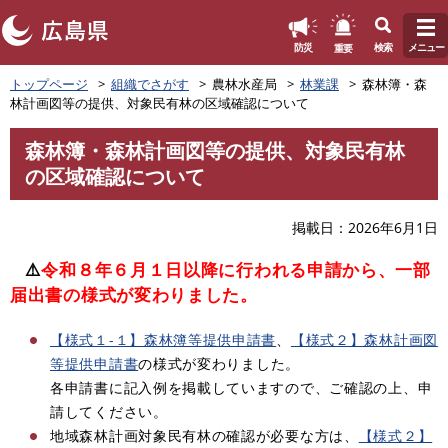
このページの本文へ
重要
防災
検索
メニュー
ペ
トップページ
組織でさがす
農林水産局
林業課
森林簿・森
ー
林計画図等の提供、対象民有林の区域確認について
ジ
の
森林簿・森林計画図等の提供、対象民有林
先
本
の区域確認について
頭
文
で
す
掲載日
2026年6月1日
。
⚠️
令和８年６月１日以降に行われる申請から、一部
届出書の様式が変わりました。
​
【様式１-１】森林簿等提供申請書
、
【様式２】森林計画図
等提供申請書
の様式が変わりました。
各申請書に記入例を掲載していますので、ご確認の上、申
請してください。​
​地域森林計画対象民有林の確認が必要な方は、
【様式２】