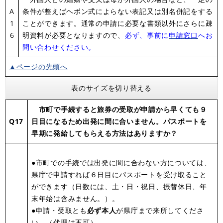
A
条件が整えばヘボン式によらない表記又は別名併記をする
1
ことができます。通常の申請に必要な書類以外にさらに疎
6
明資料が必要となりますので、
必ず、事前に
申請窓口
へお
問い合わせください。
▲ページの先頭へ
表のサイズを切り替える
市町で手続すると旅券の受取が申請から早くても９
Q1
7
日目になるため出発に間に合いません。パスポートを
早期に発給してもらえる方法はありますか？
●市町での手続では出発に間に合わない方については、
県庁で申請すれば６日目にパスポートを受け取ること
ができます（日数には、土・日・祝日、振替休日、年
末年始は含みません。）。
●申請・受取とも
必ず本人
が県庁まで来所してくださ
い。（代理は不可）