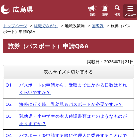
このページの本文へ
重要
防災
検索
メニュー
ペ
トップページ
組織でさがす
地域政策局
国際課
旅券（パス
ー
ポート）申請Q&A
ジ
の
旅券（パスポート）申請Q&A
先
本
頭
文
で
掲載日
2026年7月21日
す
表のサイズを切り替える
。
Q1
パスポートの申請から、受取までにかかる日数はどれ
くらいですか？
Q2
海外に行く時、乳幼児もパスポートが必要ですか？
Q3
乳幼児・小中学生の本人確認書類はどのようなものが
ありますか？
Q4
パスポートを申請する際に代理人に委任することはで