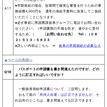
●早期発給の場合、短期間で確実な審査を行うための事
A17
務経費4,000円を、通常の発給手数料に加算してご負担
いただくことになります。
●必ず事前に県国際課旅券グループに電話でお問い合わ
せください。（申請書類の不備を防ぎ、速やかに受付
するため。）
〔お問い合わせ先〕 Tel：（０８
２）５１３－５６０３
●詳しい内容はこちら ↠
旅券の早期発給が必要な人
▲ページの先頭へ
パスポートの申請書を書き間違えたのですが、どの
Q1
8
ように訂正すればいいですか？
一般旅券発給申請書について、ご説明します。
おもて面の
「所持人自署」は訂正できませんが
、そ
れ以外のところは、書き間違えても訂正できます。