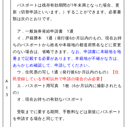
パスポートは残存有効期間が1年未満となった場合、更
新（切替申請といいます。）することができます。必要書
類は次のとおりです。
ア．一般旅券発給申請書 1通
イ．戸籍謄本 1通（発行後6か月以内のもの。現在お持
ちのパスポートから姓名や本籍地の都道府県名などに変更
のない場合は、省略できます。
なお、申請書に本籍地を地
番まで記載する必要があります。本籍地が不確かな方は、
あらかじめ確認して、申請してください。
ウ．住民票の写し 1通（発行後6か月以内のもの）
【住
民登録している市町以外で申請の場合のみ必要】
A
エ．パスポート用写真 1枚（6か月以内に撮影されたも
1
の）
3
オ．現在お持ちの有効なパスポート
受取までに要する期間、手数料などは新規にパスポート
を申請する場合と同じです。