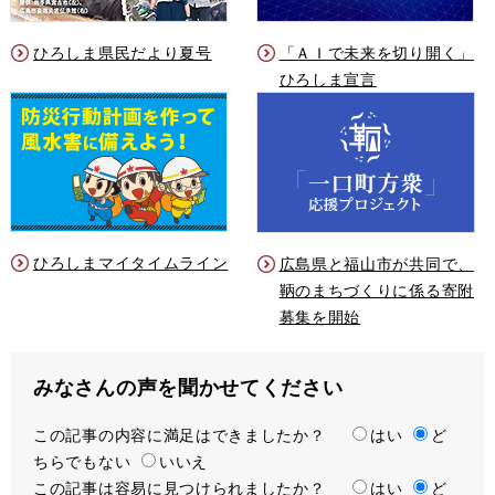
ひろしま県民だより夏号
「ＡＩで未来を切り開く」
ひろしま宣言
ひろしまマイタイムライン
広島県と福山市が共同で、
鞆のまちづくりに係る寄附
募集を開始
みなさんの声を聞かせてください
この記事の内容に満足はできましたか？
満
はい
ど
ちらでもない
足
いいえ
この記事は容易に見つけられましたか？
度
容
はい
ど