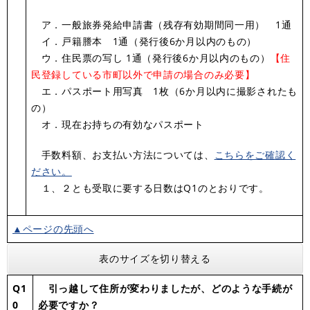
ア．一般旅券発給申請書（残存有効期間同一用） 1通
イ．戸籍謄本 1通（発行後6か月以内のもの）
ウ．住民票の写し 1通（発行後6か月以内のもの）
【住
民登録している市町以外で申請の場合のみ必要】
エ．パスポート用写真 1枚（6か月以内に撮影されたも
の）
オ．現在お持ちの有効なパスポート
手数料額、お支払い方法については、
こちらをご確認く
ださい。
１、２とも受取に要する日数はQ1のとおりです。
▲ページの先頭へ
表のサイズを切り替える
Q1
引っ越して住所が変わりましたが、どのような手続が
0
必要ですか？