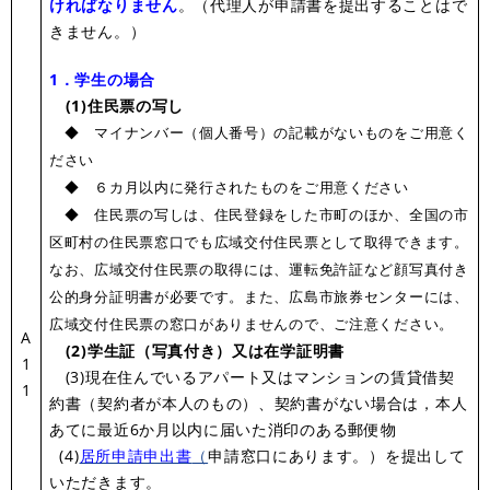
ければなりません
。（代理人が申請書を提出することはで
きません。）
1．学生の場合
(1)住民票の写し
◆ マイナンバー（個人番号）の記載がないものをご用意く
ださい
◆ ６カ月以内に発行されたものをご用意ください
◆ 住民票の写しは、住民登録をした市町のほか、全国の市
区町村の住民票窓口でも広域交付住民票として取得できます。
なお、広域交付住民票の取得には、運転免許証など顔写真付き
公的身分証明書が必要です。また、広島市旅券センターには、
広域交付住民票の窓口がありませんので、ご注意ください。
A
(2)学生証（写真付き）又は在学証明書
1
(3)現在住んでいるアパート又はマンションの賃貸借契
1
約書（契約者が本人のもの）、契約書がない場合は，本人
あてに最近6か月以内に届いた消印のある郵便物
(4)
居所申請申出書
（
申請窓口にあります。）を提出して
いただきます。