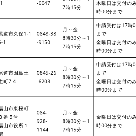
-1
-6047
木曜日は交付のみ
7時15分
時00分まで
申請受付は17時0
月～金
尾道市久保1-1
0848-38
まで
8時30分～1
5-1
-9150
金曜日は交付のみ
7時15分
時00分まで
申請受付は17時0
月～金
尾道市因島土
0845-26
まで
8時30分～1
生町7-4
-6208
金曜日は交付のみ
7時15分
時00分まで
福山市東桜町
084-
月～金
３番５号
金曜日は交付のみ
928-
8時30分～1
福山市役所１
時00分まで
1144
7時15分
階