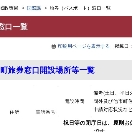
このページの本文へ
域政策局
国際課
旅券（パスポート）窓口一覧
窓口一覧
印刷用ページを表示する
掲載日
市町旅券窓口開設場所等一覧
備考(土日、平日
開設時間
間外及び他市町
申請対応状況な
住所
電話番号
祝日等の閉庁日は、原則お
です。