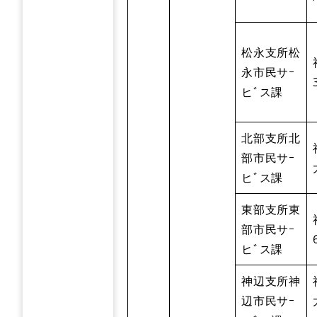
松永支所松
永市民サｰ
ヒﾞス課
北部支所北
部市民サｰ
ヒﾞス課
東部支所東
部市民サｰ
ヒﾞス課
神辺支所神
辺市民サｰ