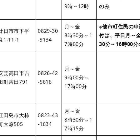
9時～12時
のみ
月～金
※他市町住民の申
廿日市市下平
0829-30
8時30分～1
付は、平日月～金
良1-11-1
-9134
7時00分
30分～16時00
月～金
安芸高田市吉
0826-42
9時00分～
田町吉田791
-5616
17時00分
月～金
江田島市大柿
0823-43
8時30分～1
町大原505
-1634
7時15分