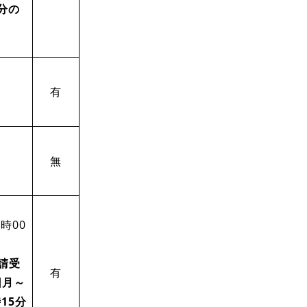
0分の
有
無
時00
請受
有
日月～
15分