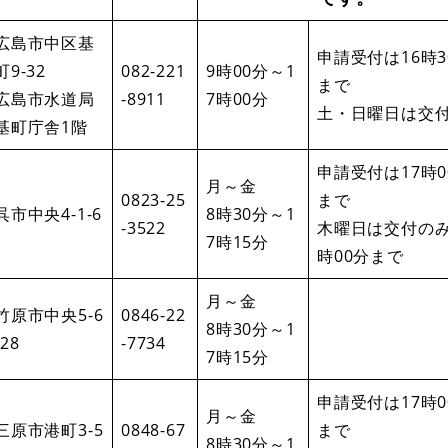
広島市中区基
申請受付は16時3
町9-32
082-221
9時00分～1
まで
広島市水道局
-8911
7時00分
土・日曜日は交
基町庁舎1階
申請受付は17時0
月～金
0823-25
まで
呉市中央4-1-6
8時30分～1
-3522
木曜日は交付のみ
7時15分
時00分まで
月～金
竹原市中央5-6
0846-22
8時30分～1
-28
-7734
7時15分
申請受付は17時0
月～金
三原市港町3-5
0848-67
まで
8時30分～1