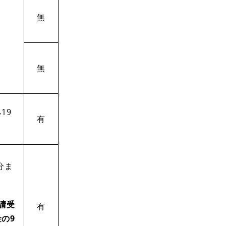
無
無
19
有
分ま
請受
有
の9