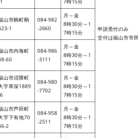
-1
7時15分
月～金
福山市鞆町鞆
084-982
8時30分～1
423-1
-2660
申請受付のみ
7時15分
交付は福山市市
月～金
福山市内海町
084-986
8時30分～1
88-60
-3111
7時15分
福山市沼隈町
月～金
084-980
大字草深1889
8時30分～1
-7702
-6
7時15分
福山市芦田町
月～金
084-958
大字下有地70
8時30分～1
-2511
46-2
7時15分