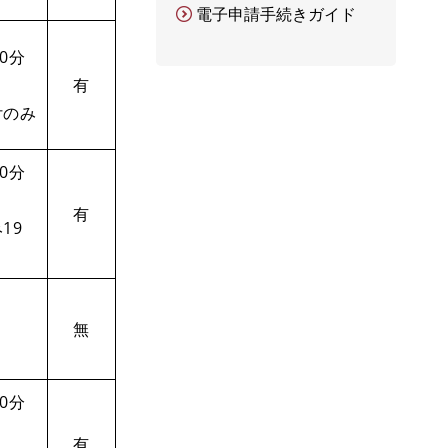
電子申請手続きガイド
0分
有
付のみ
0分
有
19
無
0分
有