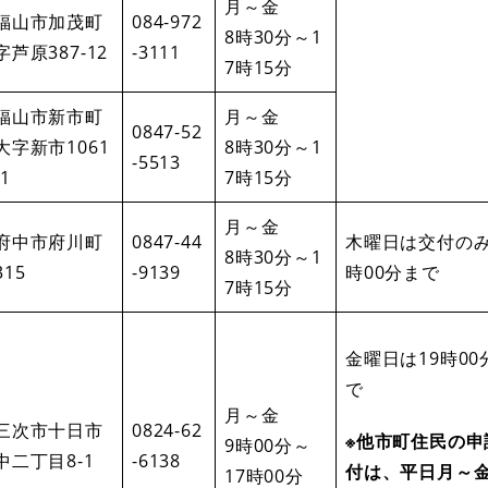
月～金
福山市加茂町
084-972
8時30分～1
字芦原387-12
-3111
7時15分
福山市新市町
月～金
0847-52
大字新市1061
8時30分～1
-5513
-1
7時15分
月～金
府中市府川町
0847-44
木曜日は交付のみ
8時30分～1
315
-9139
時00分まで
7時15分
金曜日は19時00
で
月～金
三次市十日市
0824-62
※他市町住民の申
9時00分～
中二丁目8-1
-6138
付は、平日月～金
17時00分