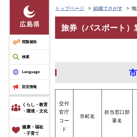
ペ
トップページ
組織でさがす
地
ー
ジ
旅券（パスポート）
の
本
先
文
頭
閲覧補助
で
す
検索
。
Language
防災情報
交付
くらし・教育
・環境・文化
官庁
担当窓口部
市町名
コー
署名
健康・福祉
ド
・子育て