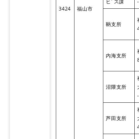
ヒﾞス課
3424
福山市
鞆支所
内海支所
沼隈支所
芦田支所