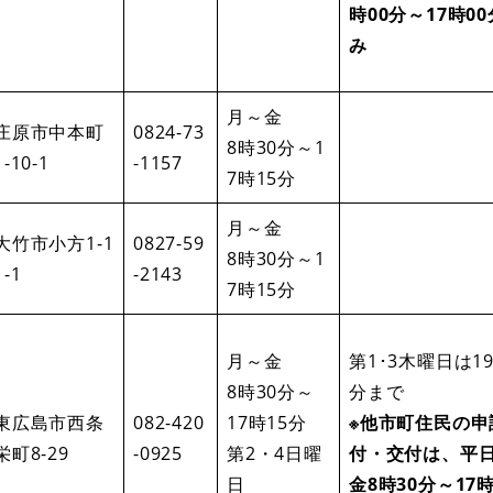
時00分～17時0
み
月～金
庄原市中本町
0824-73
8時30分～1
1-10-1
-1157
7時15分
月～金
大竹市小方1-1
0827-59
8時30分～1
1-1
-2143
7時15分
月～金
第1･3木曜日は19
8時30分～
分まで
東広島市西条
082-420
17時15分
※他市町住民の申
栄町8-29
-0925
第2・4日曜
付・交付は、平
日
金8時30分～17時