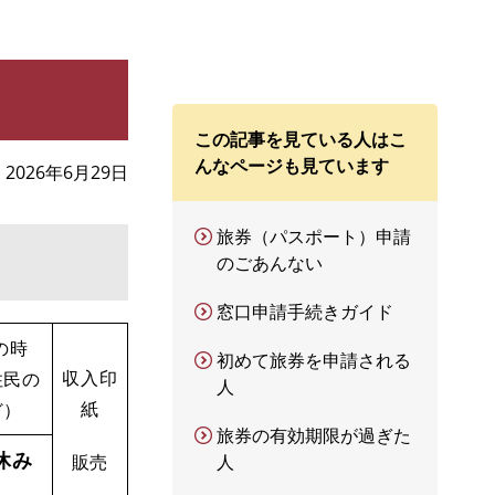
この記事を見ている人はこ
んなページも見ています
2026年6月29日
旅券（パスポート）申請
のごあんない
窓口申請手続きガイド
の時
初めて旅券を申請される
収入印
住民の
人
紙
ど）
旅券の有効期限が過ぎた
休み
販売
人