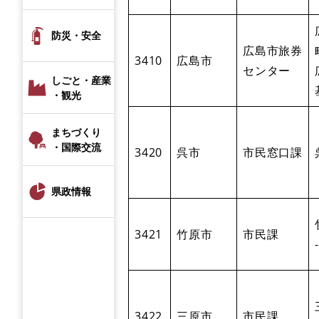
防災・安全
広島市旅券
3410
広島市
センター
しごと・産業
・観光
まちづくり
・国際交流
3420
呉市
市民窓口課
県政情報
3421
竹原市
市民課
3422
三原市
市民課