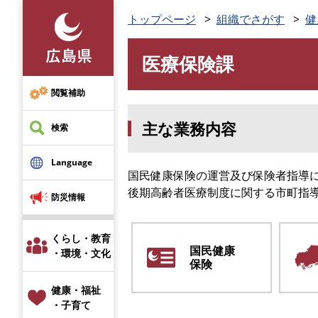
ペ
トップページ
組織でさがす
健
ー
ジ
医療保険課
の
本
先
文
頭
閲覧補助
で
主な業務内容
す
検索
。
Language
国民健康保険の運営及び保険者指導
後期高齢者医療制度に関する市町指
防災情報
くらし・教育
国民健康
・環境・文化
保険
健康・福祉
・子育て