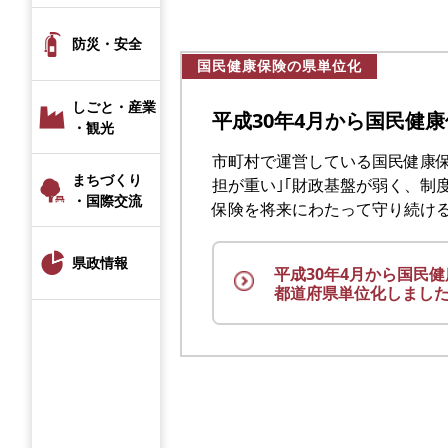
防災・安全
国民健康保険の県単位化
しごと・産業
平成30年4月から国民健
・観光
市町村で運営している国民健康保
まちづくり
担が重い｣｢財政基盤が弱く、制
・国際交流
保険を将来にわたって守り続け
県政情報
平成30年4月から国民
都道府県単位化しまし