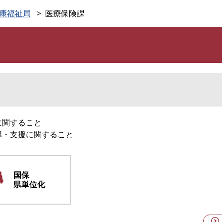
このページの本文へ
康福祉局
医療保険課
に関すること
導・支援に関すること
国保
県単位化