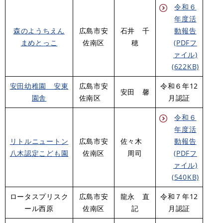
令和６
年度活
森のようちえん
広島市安
石井 千
動報告
まめとっこ
佐南区
穂
(PDFフ
ァイル)
(622KB)
安田幼稚園 安東
広島市安
令和６年12
安田 馨
園舎
佐南区
月認証
令和６
年度活
リトルニュートン
広島市安
佐々木
動報告
八木認定こども園
佐南区
周司
(PDFフ
ァイル)
(540KB)
ロータスプリスク
広島市安
龍永 直
令和７年12
ール西原
佐南区
記
月認証