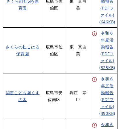
さくらの杜Sky保
広島市佐
東 真弓
動報告
育園
伯区
美
(PDFフ
ァイル)
(646KB)
令和６
年度活
さくらの杜こはる
広島市佐
東 真由
動報告
保育園
伯区
美
(PDFフ
ァイル)
(325KB)
令和６
年度活
認定こども園くす
広島市安
堀江 宗
動報告
の木
佐南区
巨
(PDFフ
ァイル)
(390KB)
令和６