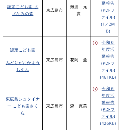
動報告
認定こども園 さ
難波 元
東広島市
(PDFフ
ざなみの森
實
ァイル)
(1.42M
B)
令和６
年度活
認定こども園
動報告
東広島市
花岡 薫
みどりがおかよう
(PDFフ
ちえん
ァイル)
(461KB)
令和６
年度活
東広島シュタイナ
動報告
ー こども園さく
東広島市
森 寛美
(PDFフ
ら
ァイル)
(426KB)