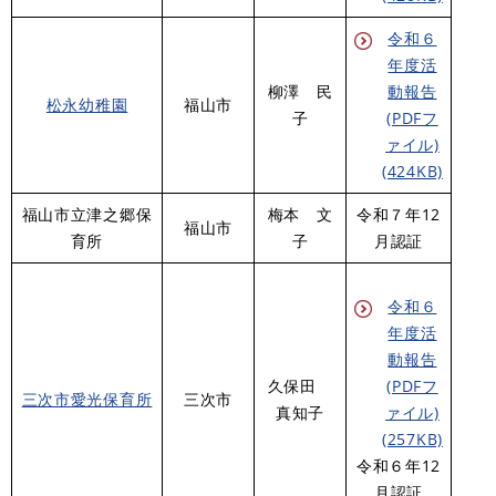
令和６
年度活
柳澤 民
動報告
松永幼稚園
福山市
子
(PDFフ
ァイル)
(424KB)
福山市立津之郷保
梅本 文
令和７年12
福山市
育所
子
月認証
令和６
年度活
動報告
久保田
(PDFフ
三次市愛光保育所
三次市
真知子
ァイル)
(257KB)
​令和６年12
月認証