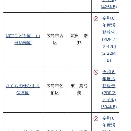
(426KB)
令和６
年度活
動報告
認定こども園 山
広島市西
流田 浩
(PDFフ
田幼稚園
区
邦
ァイル)
(2.22M
B)
令和６
年度活
さくらの杜ひより
広島市佐
東 真弓
動報告
保育園
伯区
美
(PDFフ
ァイル)
(304KB)
令和６
年度活