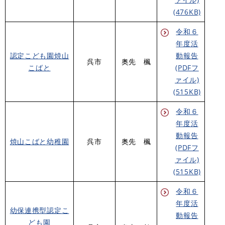
(476KB)
令和６
年度活
認定こども園焼山
動報告
呉市
奥先 楓
こばと
(PDFフ
ァイル)
(515KB)
令和６
年度活
動報告
焼山こばと幼稚園
呉市
奥先 楓
(PDFフ
ァイル)
(515KB)
令和６
年度活
幼保連携型認定こ
動報告
ども園