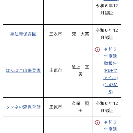
令和６年12
月認証
令和６年12
専法寺保育園
三次市
梵 大英
月認証
令和６
年度活
動報告
道上 直
ぽんぽこ山保育園
庄原市
(PDFフ
美
ァイル)
(1.45M
B)
久保 照
令和６年12
タンネの森保育所
庄原市
子
月認証
令和６
年度活