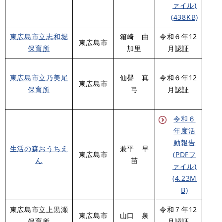
ァイル)
(438KB)
東広島市立志和堀
箱崎 由
令和６年12
東広島市
保育所
加里
月認証
東広島市立乃美尾
仙譽 真
令和６年12
東広島市
保育所
弓
月認証
令和６
年度活
動報告
生活の森おうちえ
兼平 早
東広島市
(PDFフ
ん
苗
ァイル)
(4.23M
B)
東広島市立上黒瀬
令和７年12
東広島市
山口 泉
保育所
月認証