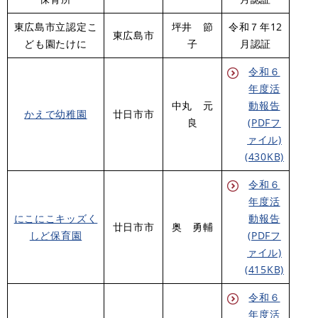
東広島市立認定こ
坪井 節
令和７年12
東広島市
ども園たけに
子
月認証
令和６
年度活
中丸 元
動報告
かえで幼稚園
廿日市市
良
(PDFフ
ァイル)
(430KB)
令和６
年度活
にこにこキッズく
動報告
廿日市市
奥 勇輔
しど保育園
(PDFフ
ァイル)
(415KB)
令和６
年度活