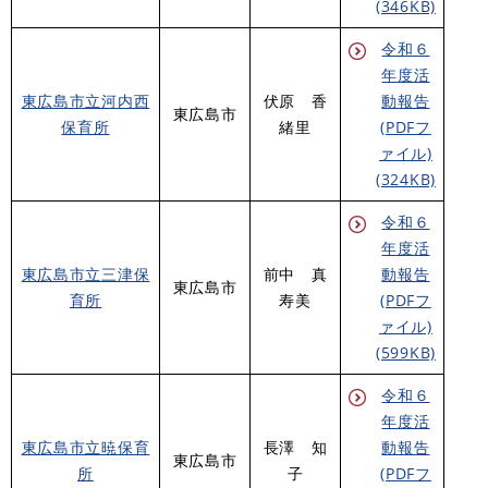
(346KB)
令和６
年度活
東広島市立河内西
伏原 香
動報告
東広島市
保育所
緒里
(PDFフ
ァイル)
(324KB)
令和６
年度活
東広島市立三津保
前中 真
動報告
東広島市
育所
寿美
(PDFフ
ァイル)
(599KB)
令和６
年度活
東広島市立暁保育
長澤 知
動報告
東広島市
所
子
(PDFフ