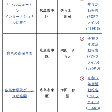
リトルニュート
年度活
ン
広島市中
佐々木
動報告
インターナショナ
区
周司
(PDFフ
ル幼稚舎
ァイル)
(459KB)
令和６
年度活
広島市中
隅田 さ
動報告
育ちの森保育園
区
ちえ
(PDFフ
ァイル)
(396KB)
令和６
年度活
広島女学院ゲーン
広島市東
海田 智
動報告
ス幼稚園
区
浩
(PDFフ
ァイル)
(564KB)