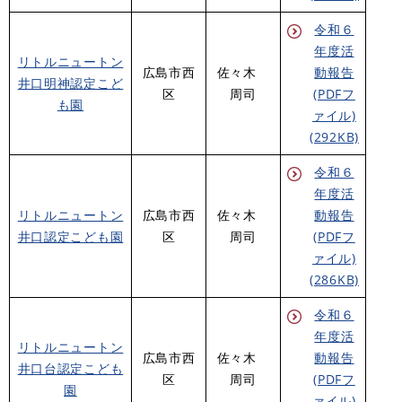
令和６
年度活
リトルニュートン
広島市西
佐々木
動報告
井口明神認定こど
区
周司
(PDFフ
も園
ァイル)
(292KB)
令和６
年度活
リトルニュートン
広島市西
佐々木
動報告
井口認定こども園
区
周司
(PDFフ
ァイル)
(286KB)
令和６
年度活
リトルニュートン
広島市西
佐々木
動報告
井口台認定こども
区
周司
(PDFフ
園
ァイル)