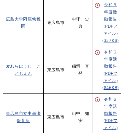
令和６
年度活
広島大学附属幼稚
中坪 史
動報告
東広島市
園
典
(PDFフ
ァイル)
(337KB)
令和６
年度活
麦わらぼうし こ
稲垣 直
動報告
東広島市
どもえん
登
(PDFフ
ァイル)
(846KB)
令和６
年度活
東広島市立中黒瀬
山中 知
動報告
東広島市
保育所
実
(PDFフ
ァイル)