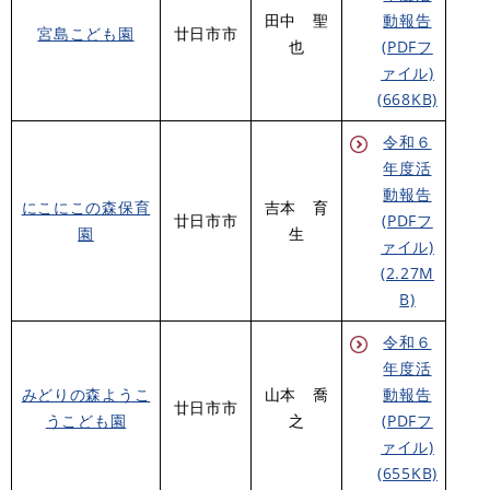
田中 聖
動報告
宮島こども園
廿日市市
也
(PDFフ
ァイル)
(668KB)
令和６
年度活
動報告
にこにこの森保育
吉本 育
廿日市市
(PDFフ
園
生
ァイル)
(2.27M
B)
令和６
年度活
みどりの森ようこ
山本 喬
動報告
廿日市市
うこども園
之
(PDFフ
ァイル)
(655KB)