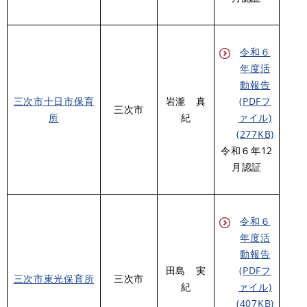
令和６
年度活
動報告
三次市十日市保育
岩瀧 真
(PDFフ
三次市
所
紀
ァイル)
(277KB)
令和６年12
月認証
令和６
年度活
動報告
田島 実
(PDFフ
三次市東光保育所
三次市
紀
ァイル)
(407KB)