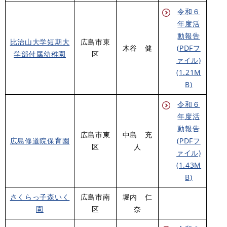
令和６
年度活
動報告
比治山大学短期大
広島市東
木谷 健
(PDFフ
学部付属幼稚園
区
ァイル)
(1.21M
B)
令和６
年度活
動報告
広島市東
中島 充
広島修道院保育園
(PDFフ
区
人
ァイル)
(1.43M
B)
さくらっ子森いく
広島市南
堀内 仁
園
区
奈