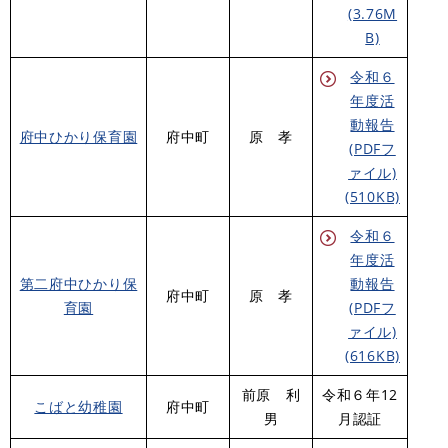
(3.76M
B)
令和６
年度活
動報告
府中ひかり保育園
府中町
原 孝
(PDFフ
ァイル)
(510KB)
令和６
年度活
第二府中ひかり保
動報告
府中町
原 孝
育園
(PDFフ
ァイル)
(616KB)
前原 利
令和６年12
こばと幼稚園
府中町
男
月認証