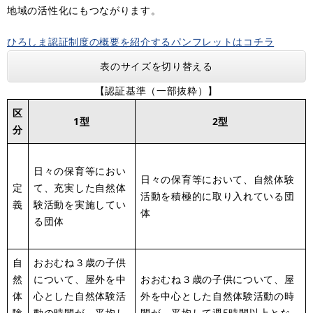
地域の活性化にもつながります。
ひろしま認証制度の概要を紹介するパンフレットはコチラ
表のサイズを切り替える
【認証基準（一部抜粋）】
区
1型
2型
分
日々の保育等におい
日々の保育等において、自然体験
定
て、充実した自然体
活動を積極的に取り入れている団
義
験活動を実施してい
体
る団体
自
おおむね３歳の子供
然
について、屋外を中
おおむね３歳の子供について、屋
体
心とした自然体験活
外を中心とした自然体験活動の時
験
動の時間が、平均し
間が、平均して週5時間以上とな