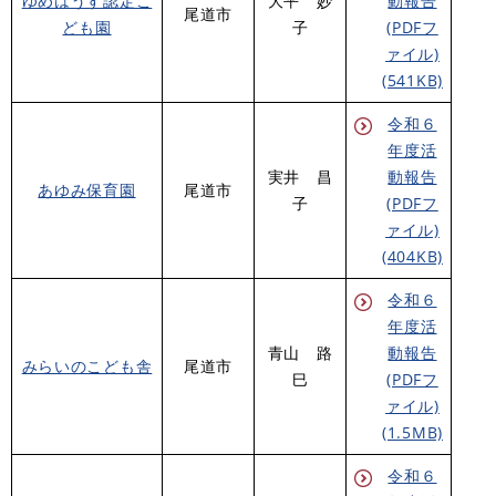
ゆめはうす認定こ
大平 妙
動報告
尾道市
ども園
子
(PDFフ
ァイル)
(541KB)
令和６
年度活
実井 昌
動報告
あゆみ保育園
尾道市
子
(PDFフ
ァイル)
(404KB)
令和６
年度活
青山 路
動報告
みらいのこども舎
尾道市
巳
(PDFフ
ァイル)
(1.5MB)
令和６