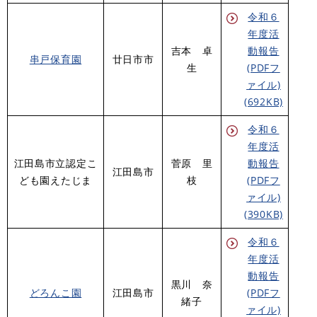
令和６
年度活
吉本 卓
動報告
串戸保育園
廿日市市
生
(PDFフ
ァイル)
(692KB)
令和６
年度活
江田島市立認定こ
菅原 里
動報告
江田島市
ども園えたじま
枝
(PDFフ
ァイル)
(390KB)
令和６
年度活
動報告
黒川 奈
どろんこ園
江田島市
(PDFフ
緒子
ァイル)