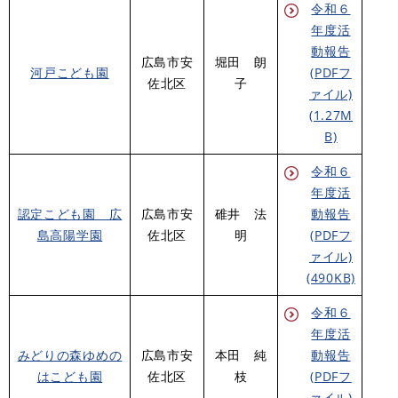
令和６
年度活
動報告
広島市安
堀田 朗
河戸こども園
(PDFフ
佐北区
子
ァイル)
(1.27M
B)
令和６
年度活
認定こども園 広
広島市安
碓井 法
動報告
島高陽学園
佐北区
明
(PDFフ
ァイル)
(490KB)
令和６
年度活
みどりの森ゆめの
広島市安
本田 純
動報告
はこども園
佐北区
枝
(PDFフ
ァイル)