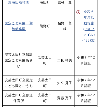
東海田幼稚園
海田町
京極 真
令和６
年度活
認定こども園 聖
猪野 良
動報告
熊野町
徳幼稚園
雄
(PDFフ
ァイル)
(488KB)
安芸太田町立加計
安芸太田
令和７年12
認定こども園あさ
二見 裕美
町
月認証
ひ
安芸太田町立認定
安芸太田
令和７年12
矢立 秀子
こども園とごうち
町
月認証
安芸太田町立修道
安芸太田
令和７年12
齊藤 寛子
保育所
町
月認証