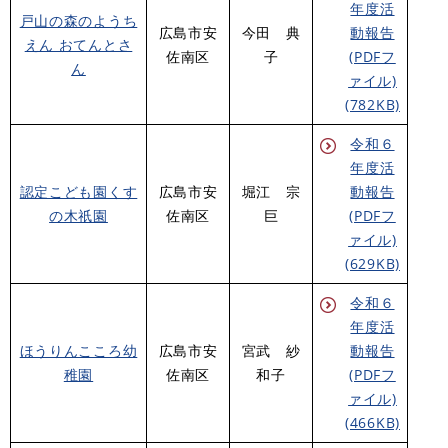
年度活
戸山の森のようち
広島市安
今田 典
動報告
えん おてんとさ
佐南区
子
(PDFフ
ん
ァイル)
(782KB)
令和６
年度活
認定こども園くす
広島市安
堀江 宗
動報告
の木祇園
佐南区
巨
(PDFフ
ァイル)
(629KB)
令和６
年度活
ほうりんこころ幼
広島市安
宮武 紗
動報告
稚園
佐南区
和子
(PDFフ
ァイル)
(466KB)