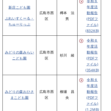
令和６
年度活
新庄こども園
広島市西
樽本 法
動報告
ぷれいすくーる・
区
男
(PDFフ
ちゅーりっぷ
ァイル)
(832KB)
令和６
年度活
みどりの森みらい
広島市西
動報告
杉川 綾
こども園
区
(PDFフ
ァイル)
(354KB)
令和６
年度活
みどりの森おひさ
広島市西
柳瀬 昌
動報告
まこども園
区
央
(PDFフ
ァイル)
(1.2MB)