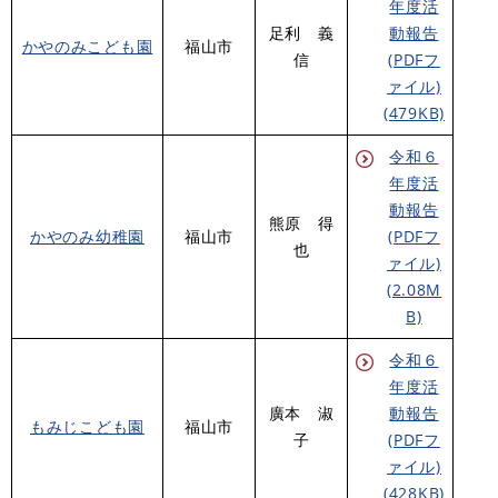
年度活
足利 義
動報告
かやのみこども園
福山市
信
(PDFフ
ァイル)
(479KB)
令和６
年度活
動報告
熊原 得
かやのみ幼稚園
福山市
(PDFフ
也
ァイル)
(2.08M
B)
令和６
年度活
廣本 淑
動報告
もみじこども園
福山市
子
(PDFフ
ァイル)
(428KB)