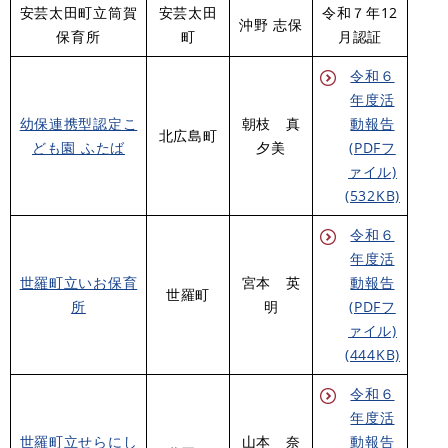
安芸太田町立筒賀
安芸太田
令和７年12
沖野 志保
保育所
町
月認証
令和６
年度活
幼保連携型認定こ
朝枝 真
動報告
北広島町
ども園 ふたば
夕美
(PDFフ
ァイル)
(532KB)
令和６
年度活
世羅町立いお保育
宮本 英
動報告
世羅町
所
明
(PDFフ
ァイル)
(444KB)
令和６
年度活
世羅町立せらにし
山本 奈
動報告