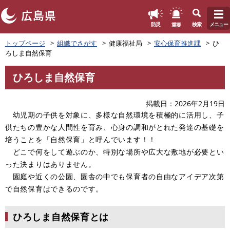
このページの本文へ
重要
防災
検索
メニュー
ペ
トップページ
組織でさがす
健康福祉局
安心保育推進課
ひ
ー
ろしま自然保育
ジ
の
ひろしま自然保育
先
本
頭
文
で
掲載日
2026年2月19日
す
幼児期の子供を対象に、多様な自然環境を積極的に活用し、子
。
供たちの豊かな人間性を育み、心身の調和がとれた発達の基礎を
培うことを「自然保育」と呼んでいます！！
どこで何をして遊ぶのか、特別な場所や広大な敷地が必要とい
った決まりはありません。
園庭や近くの公園、園舎の中でも保育者の自由なアイデア次第
で自然保育はできるのです。
ひろしま自然保育とは