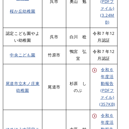
呉市
奥山 勉
(PDFフ
ァイル)
桜か丘幼稚園
(3.24M
B)
認定こども園やよ
令和７年12
呉市
白川 稔
い幼稚園
月認証
鴨宮 弘
令和７年12
中央こども園
竹原市
宜
月認証
令和６
年度活
尾道市立木ノ庄東
杉原 し
動報告
尾道市
幼稚園
のぶ
(PDFフ
ァイル)
(357KB)
令和６
年度活