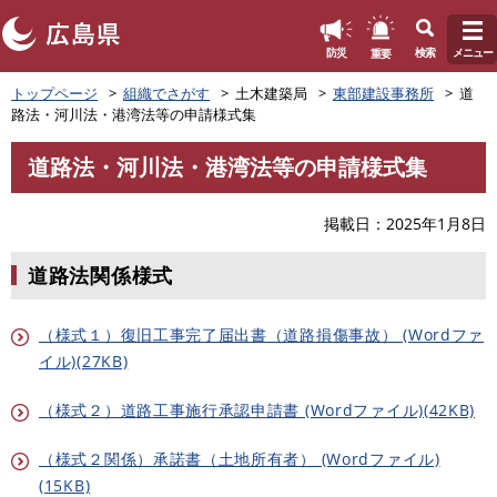
このページの本文へ
重要
防災
検索
メニュー
ペ
トップページ
組織でさがす
土木建築局
東部建設事務所
道
ー
路法・河川法・港湾法等の申請様式集
ジ
の
道路法・河川法・港湾法等の申請様式集
先
本
頭
文
で
掲載日
2025年1月8日
す
。
道路法関係様式
（様式１）復旧工事完了届出書（道路損傷事故） (Wordファ
イル)(27KB)
（様式２）道路工事施行承認申請書 (Wordファイル)(42KB)
（様式２関係）承諾書（土地所有者） (Wordファイル)
(15KB)