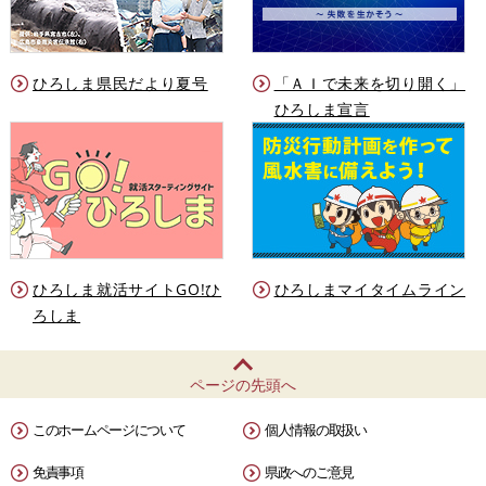
ひろしま県民だより夏号
「ＡＩで未来を切り開く」
ひろしま宣言
ひろしま就活サイトGO!ひ
ひろしまマイタイムライン
ろしま
ページの先頭へ
このホームページについて
個人情報の取扱い
免責事項
県政へのご意見