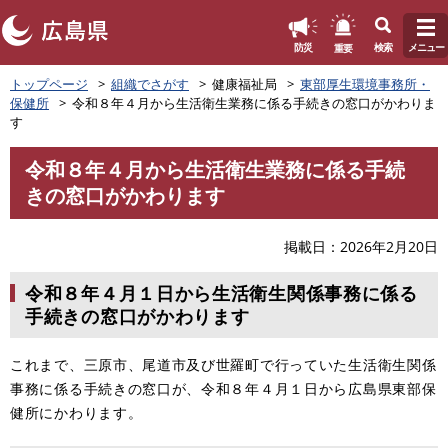
このページの本文へ
重要
防災
検索
メニュー
ペ
トップページ
組織でさがす
健康福祉局
東部厚生環境事務所・
ー
保健所
令和８年４月から生活衛生業務に係る手続きの窓口がかわりま
ジ
す
の
先
令和８年４月から生活衛生業務に係る手続
頭
本
きの窓口がかわります
で
文
す
。
掲載日
2026年2月20日
令和８年４月１日から生活衛生関係事務に係る
手続きの窓口がかわります
これまで、三原市、尾道市及び世羅町で行っていた生活衛生関係
事務に係る手続きの窓口が、令和８年４月１日から広島県東部保
健所にかわります。