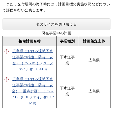
また，交付期間の終了時には，計画目標の実施状況などについ
て評価を行い公表します。
表のサイズを切り替える
現在事業中の計画
整備計画名称
事業種別
計画策定主体
広島県における流域下水
道事業の推進（防災・安
下水道事
広島県
全）（R5～R9） (PDFフ
業
ァイル)(1.18MB)
広島県における流域下水
道事業の推進（防災・安
​下水道事
全）（重点計画）（R5～
広島県
業
R9） (PDFファイル)(1.12
MB)