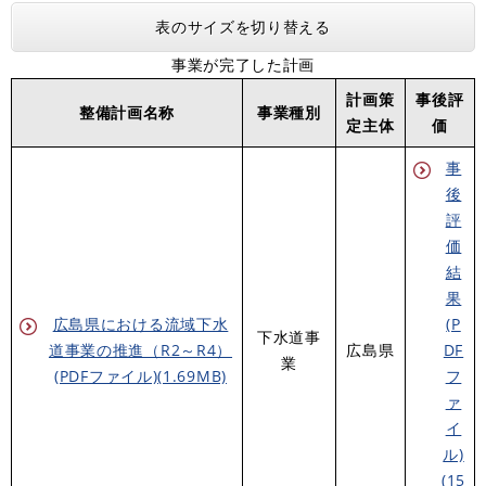
表のサイズを切り替える
事業が完了した計画
計画策
事後評
整備計画名称
事業種別
定主体
価
事
後
評
価
結
果
広島県における流域下水
(P
下水道事
道事業の推進（R2～R4）
広島県
DF
業
(PDFファイル)(1.69MB)
フ
ァ
イ
ル)
(15