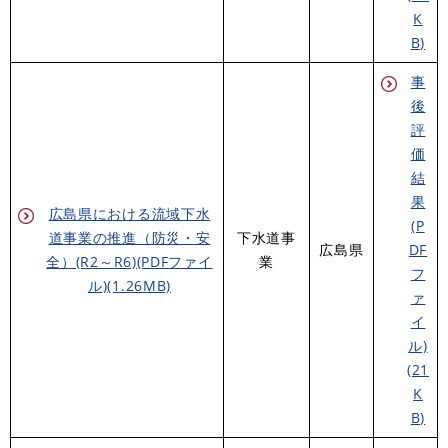
K
B)
事
後
評
価
結
果
広島県における流域下水
(P
道事業の推進（防災・安
下水道事
広島県
DF
全）(R2～R6)(PDFファイ
業
フ
ル)(1.26MB)
ァ
イ
ル)
(21
K
B)