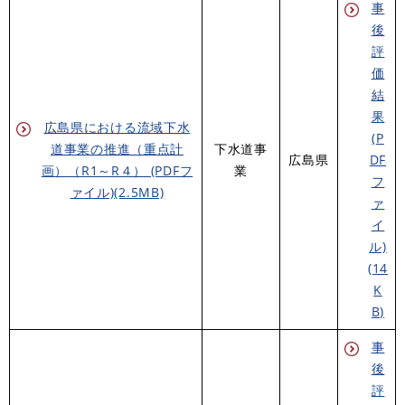
事
後
評
価
結
果
広島県における流域下水
(P
道事業の推進（重点計
下水道事
広島県
DF
画）（R1～R４） (PDFフ
業
フ
ァイル)(2.5MB)
ァ
イ
ル)
(14
K
B)
事
後
評