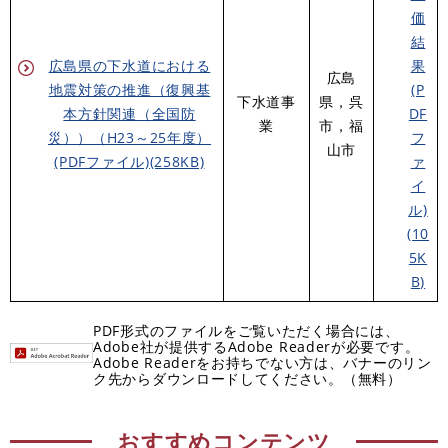
価
結
広島県の下水道における
果
広島
地震対策の推進（復興基
(P
下水道事
県，呉
本方針関連（全国防
DF
業
市，福
災））（H23～25年度）
フ
山市
(PDFファイル)(258KB)
ァ
イ
ル)
(10
5K
B)
PDF形式のファイルをご覧いただく場合には、
Adobe社が提供するAdobe Readerが必要です。
Adobe Readerをお持ちでない方は、バナーのリン
ク先からダウンロードしてください。（無料）
おすすめコンテンツ