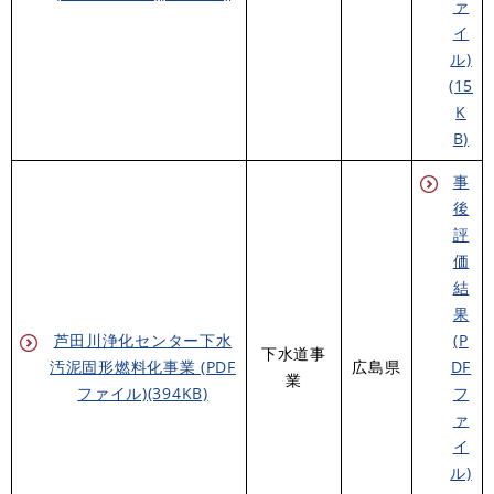
ァ
イ
ル)
(15
K
B)
事
後
評
価
結
果
芦田川浄化センター下水
(P
下水道事
汚泥固形燃料化事業 (PDF
広島県
DF
業
ファイル)(394KB)
フ
ァ
イ
ル)