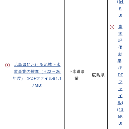
(64
K
B)
事
後
評
価
結
果
広島県における流域下水
(P
道事業の推進（H22～26
下水道事
広島県
DF
年度） (PDFファイル)(1.1
業
フ
7MB)
ァ
イ
ル)
(13
6K
B)