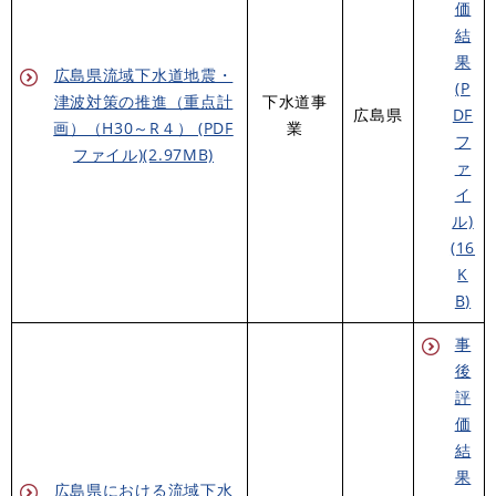
価
結
果
広島県流域下水道地震・
(P
津波対策の推進（重点計
下水道事
広島県
DF
画）（H30～R４） (PDF
業
フ
ファイル)(2.97MB)
ァ
イ
ル)
(16
K
B)
事
後
評
価
結
果
広島県における流域下水