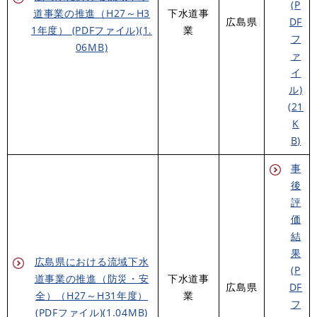
(P
道事業の推進（H27～H3
下水道事
広島県
DF
1年度） (PDFファイル)(1.
業
フ
06MB)
ァ
イ
ル)
(21
K
B)
事
後
評
価
結
果
広島県における流域下水
(P
道事業の推進（防災・安
​下水道事
広島県
DF
全）（H27～H31年度）
業
フ
(PDFファイル)(1.04MB)