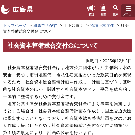
このページの本文へ
重要
防災
検索
メニュー
ペ
トップページ
組織でさがす
上下水道部
流域下水道課
社会
ー
資本整備総合交付金について
ジ
の
社会資本整備総合交付金について
先
本
頭
文
で
掲載日
2025年12月5日
す
社会資本整備総合交付金は，地方公共団体が，活力創出，水の
。
安全・安心，市街地整備，地域住宅支援といった政策目的を実現
するため，社会資本総合整備計画を作成し，計画に基づき，基幹
的な社会資本のほか，関連する社会資本やソフト事業を総合的，
一体的に整備するための交付金です。
地方公共団体が社会資本整備総合交付金により事業を実施しよ
うとする場合は，社会資本総合整備計画を作成し，国土交通大臣
に提出することとなっており，社会資本総合整備計画を次のとお
り作成，提出したため，社会資本整備総合交付金交付要綱第10
第１項の規定により，計画の公表を行います。