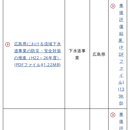
事
後
評
価
結
果
広島県における流域下水
(P
道事業の防災・安全対策
下水道事
広島県
DF
の推進（H22～26年度）
業
フ
(PDFファイル)(1.22MB)
ァ
イ
ル)
(13
9K
B)
事
後
評