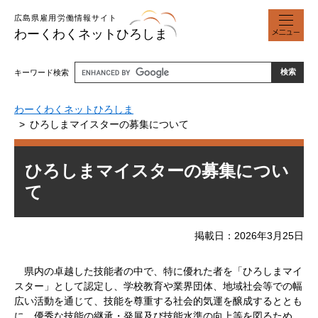
ペ
メ
広島県雇用労働情報サイト
ー
ニ
わーくわくネットひろしま
ジ
ュ
の
ー
先
キーワード検索
頭
で
わーくわくネットひろしま
す
ひろしまマイスターの募集について
。
本
ひろしまマイスターの募集につい
文
て
掲載日
2026年3月25日
県内の卓越した技能者の中で、特に優れた者を「ひろしまマイ
スター」として認定し、学校教育や業界団体、地域社会等での幅
広い活動を通じて、技能を尊重する社会的気運を醸成するととも
に、優秀な技能の継承・発展及び技能水準の向上等を図るため、