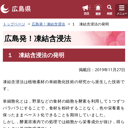
このページの本文へ
重要
防災
検索
メニュー
ペ
トップページ
広島発！凍結含浸法
１ 凍結含浸法の発明
ー
ジ
広島発！凍結含浸法
の
先
頭
１ 凍結含浸法の発明
で
本
す
文
。
掲載日
2019年11月27日
凍結含浸法は植物素材の単細胞化技術の研究から派生した技術で
す。
単細胞化とは，野菜などの食材の細胞を酵素を利用して１つずつ
バラバラにすることで，食材を粉砕することなく，色や栄養素を
保ったままペースト化できることを期待していました。
しかし，酵素溶液内での処理では細胞から栄養成分が抜け，得ら