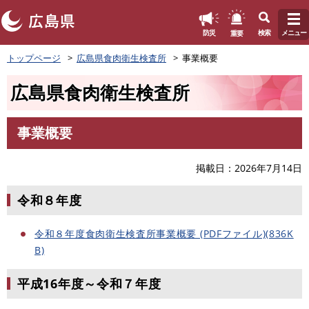
このページの本文へ
重要
防災
検索
メニュー
ペ
トップページ
広島県食肉衛生検査所
事業概要
ー
ジ
広島県食肉衛生検査所
の
先
頭
事業概要
で
本
す
文
。
掲載日
2026年7月14日
令和８年度
令和８年度食肉衛生検査所事業概要 (PDFファイル)(836K
B)
平成16年度～令和７年度