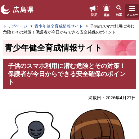
このページの本文へ
重要
防災
検索
メニュー
ペ
トップページ
青少年健全育成情報サイト
子供のスマホ利用に潜む
ー
危険とその対策！保護者が今日からできる安全確保のポイント
ジ
の
青少年健全育成情報サイト
先
頭
で
子供のスマホ利用に潜む危険とその対策！
す
本
保護者が今日からできる安全確保のポイン
。
文
ト
掲載日
2026年4月27日