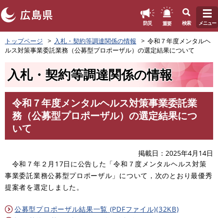
このページの本文へ
重要
防災
検索
メニュー
ペ
トップページ
入札・契約等調達関係の情報
令和７年度メンタルヘ
ー
ルス対策事業委託業務（公募型プロポーザル）の選定結果について
ジ
の
入札・契約等調達関係の情報
先
頭
で
令和７年度メンタルヘルス対策事業委託業
す
本
務（公募型プロポーザル）の選定結果につ
。
文
いて
掲載日
2025年4月14日
令和７年２月17日に公告した「令和７度メンタルヘルス対策
事業委託業務公募型プロポーザル」について，次のとおり最優秀
提案者を選定しました。
公募型プロポーザル結果一覧 (PDFファイル)(32KB)