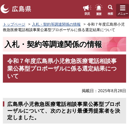
このページの本文へ
重要
防災
検索
メニュー
ペ
トップページ
入札・契約等調達関係の情報
令和７年度広島県小児
ー
救急医療電話相談事業公募型プロポーザルに係る選定結果について
ジ
の
入札・契約等調達関係の情報
先
頭
で
令和７年度広島県小児救急医療電話相談事
す
本
業公募型プロポーザルに係る選定結果につ
。
文
いて
掲載日
2025年8月28日
広島県小児救急医療電話相談事業公募型プロポ
ーザルについて、次のとおり最優秀提案者を決
定しました。